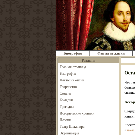
Биография
Факты из жизни
Разделы
Главная страница
Оста
Биография
Факты из жизни
Что та
Творчество
больше
снимко
Сонеты
Комедии
Ассор
Трагедии
Сотруд
Исторические хроники
клиент
Поэзия
• печа
Театр Шекспира
•
заказ
Экранизация