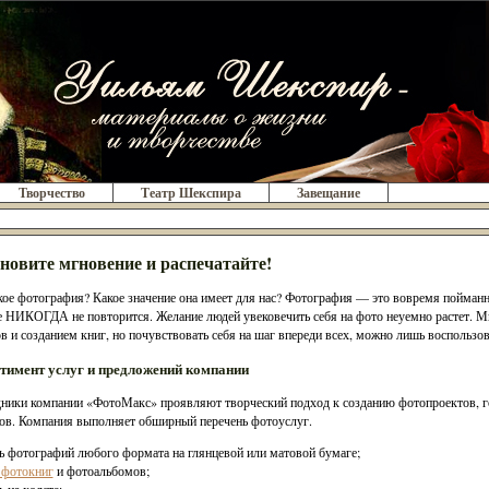
Творчество
Театр Шекспира
Завещание
новите мгновение и распечатайте!
кое фотография? Какое значение она имеет для нас? Фотография — это вовремя пойманн
 НИКОГДА не повторится. Желание людей увековечить себя на фото неуемно растет. М
в и созданием книг, но почувствовать себя на шаг впереди всех, можно лишь воспольз
тимент услуг и предложений компании
ники компании «ФотоМакс» проявляют творческий подход к созданию фотопроектов, го
ов. Компания выполняет обширный перечень фотоуслуг.
ть фотографий любого формата на глянцевой или матовой бумаге;
 фотокниг
и фотоальбомов;