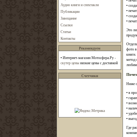
• печат
Аудио книги и спектакли
• созд
• печа
Публикации
• созд
Завещание
• печа
Ссылки
Это ли
Статьи
продук
Контакты
Отдель
Рекомендуем
фото в
книги.
• Интернет-магазин Мотосфера.Ру -
метод 
скутер цены
низкие цены с доставкой
любимо
Почем
Счетчики
Ниже о
• в пр
• гара
• возм
• нали
• удоб
• выго
Где ра
компан