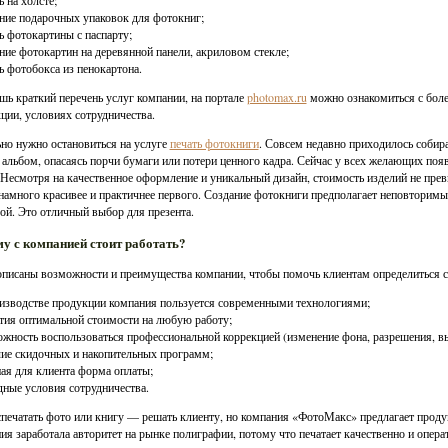
ь на холсте;
ание подарочных упаковок для фотокниг;
ть фотокартины с паспарту;
ание фотокартин на деревянной панели, акриловом стекле;
ть фотобокса из пенокартона.
шь краткий перечень услуг компании, на портале
photomax.ru
можно ознакомиться с боле
ции, условиях сотрудничества.
но нужно остановиться на услуге
печать фотокниги
. Совсем недавно приходилось собира
 альбом, опасаясь порчи бумаги или потери ценного кадра. Сейчас у всех желающих по
 Несмотря на качественное оформление и уникальный дизайн, стоимость изделий не пре
намного красивее и практичнее первого. Создание фотокниги предполагает неповторимый
й. Это отличный выбор для презента.
у с компанией стоит работать?
писаны возможности и преимущества компании, чтобы помочь клиентам определиться с
оизводстве продукции компания пользуется современными технологиями;
нтия оптимальной стоимости на любую работу;
ожность воспользоваться профессиональной коррекцией (изменение фона, разрешения, вы
чие скидочных и накопительных программ;
ная для клиента форма оплаты;
дные условия сотрудничества.
спечатать фото или книгу — решать клиенту, но компания «ФотоМакс» предлагает проду
ия заработала авторитет на рынке полиграфии, потому что печатает качественно и опера