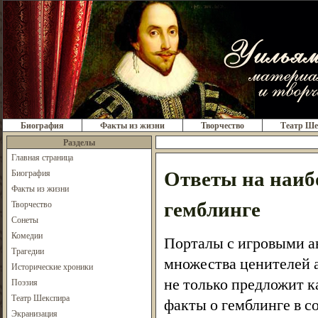
Биография
Факты из жизни
Творчество
Театр Ше
Разделы
Главная страница
Ответы на наиб
Биография
Факты из жизни
гемблинге
Творчество
Сонеты
Комедии
Порталы с игровыми а
Трагедии
множества ценителей 
Исторические хроники
не только предложит к
Поэзия
Театр Шекспира
факты о гемблинге в с
Экранизация