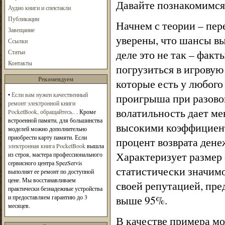
Давайте познакомимся
Аудио книги и спектакли
Публикации
Начнем с теории – пер
Завещание
уверены, что шансы вы
Ссылки
деле это не так – факт
Статьи
Контакты
погрузиться в игровую
Рекомендуем
которые есть у любого
•
Если вам нужен качественный
проигрыша при разовом
ремонт электронной книги
волатильность дает ме
PocketBook, обращайтесь..
. Кроме
встроенной памяти, для большинства
высокими коэффициент
моделей можно дополнительно
приобрести карту памяти. Если
процент возврата денеж
электронная книга PocketBook
вышла
Характеризует размер
из строя, мастера профессионального
сервисного центра SpezServis
статистически значим
выполнят ее ремонт по доступной
цене. Мы восстанавливаем
своей репутацией, пре
практически безнадежные устройства
и предоставляем гарантию до 3
выше 95%.
месяцев.
В качестве примера мо