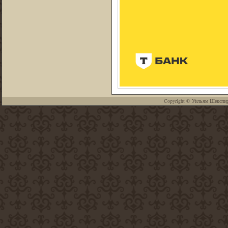
Copyright ©
Уильям Шекспи