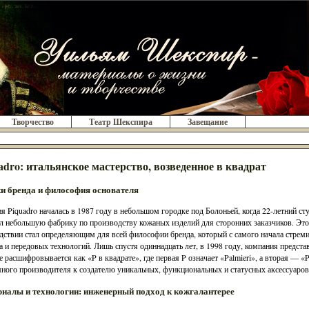
Творчество
Театр Шекспира
Завещание
adro: итальянское мастерство, возведенное в квадрат
и бренда и философия основателя
я Piquadro началась в 1987 году в небольшом городке под Болоньей, когда 22-летний с
л небольшую фабрику по производству кожаных изделий для сторонних заказчиков. Это
дствии стал определяющим для всей философии бренда, который с самого начала стреми
а и передовых технологий. Лишь спустя одиннадцать лет, в 1998 году, компания предста
е расшифровывается как «P в квадрате», где первая P означает «Palmieri», а вторая — «
ного производителя к создателю уникальных, функциональных и статусных аксессуаров 
иалы и технологии: инженерный подход к кожгалантерее