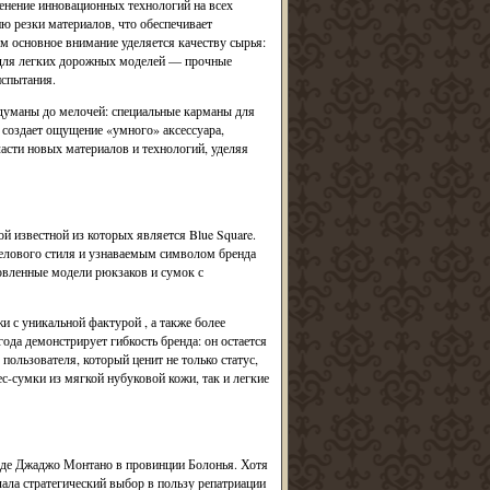
менение инновационных технологий на всех
ю резки материалов, что обеспечивает
м основное внимание уделяется качеству сырья:
а для легких дорожных моделей — прочные
испытания.
думаны до мелочей: специальные карманы для
о создает ощущение «умного» аксессуара,
ласти новых материалов и технологий, уделяя
й известной из которых является Blue Square.
 делового стиля и узнаваемым символом бренда
новленные модели рюкзаков и сумок с
жи с уникальной фактурой , а также более
да демонстрирует гибкость бренда: он остается
ользователя, который ценит не только статус,
ес-сумки из мягкой нубуковой кожи, так и легкие
оде Джаджо Монтано в провинции Болонья. Хотя
ала стратегический выбор в пользу репатриации