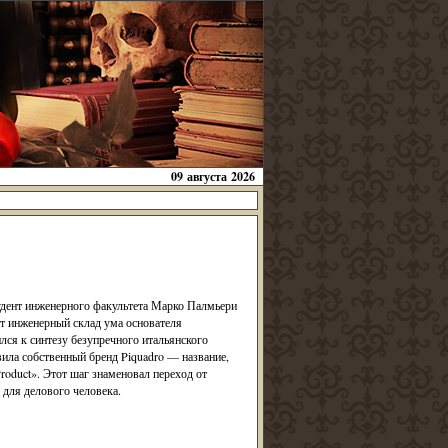
09 августа 2026
тудент инженерного факультета Марко Палмьери
т инженерный склад ума основателя
лся к синтезу безупречного итальянского
вила собственный бренд Piquadro — название,
Product». Этот шаг знаменовал переход от
для делового человека.