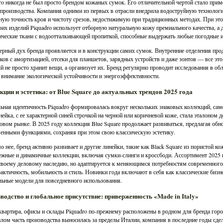
ro никогда не был просто брендом кожаных сумок. Его отличительной чертой стало при
 производства. Компания одними из первых в отрасли внедрила водоструйную технологи
ную точность кроя и чистоту срезов, недостижимую при традиционных методах. При это
оих изделий Piquadro использует отборную натуральную кожу премиального качества, 
ические ткани с водоотталкивающей пропиткой, способные выдержать любые погодные 
рный дух бренда проявляется и в конструкции самих сумок. Внутренние отделения про
ков с амортизацией, отсеки для планшетов, зарядных устройств и даже зонтов — все эт
й не просто хранит вещи, а организует их. Бренд регулярно проводит исследования в об
 внимание экологической устойчивости и энергоэффективности.
кции и эстетика: от Blue Square до актуальных трендов 2025 года
ьная идентичность Piquadro формировалась вокруг нескольких знаковых коллекций, само
нейка, с ее характерной синей строчкой на черной или коричневой коже, стала эталоном
овом рынке. В 2025 году коллекция Blue Square продолжает развиваться, предлагая об
енными функциями, сохраняя при этом свою классическую эстетику.
 нее, бренд активно развивает и другие линейки, такие как Black Square из пористой ко
жные и динамичные коллекции, включая сумки-слинги и кроссбоди. Ассортимент 2025 го
своему деловому наследию, но адаптируется к меняющимся потребностям современного п
рактичность, мобильность и стиль. Новинки года включают в себя как классические бизн
льные модели для повседневного использования.
водство и глобальное присутствие: приверженность «Made in Italy»
вартира, офисы и склады Piquadro по-прежнему расположены в родном для бренда гор
лом часть производства выносилась за пределы Италии, компания в последние годы сдел