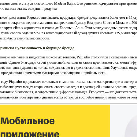
пления своего статуса «настоящего Made in Italy». Это решение подчеркивает привержен
лю на всех этапах создания продукта.
ьное присутствие Piquadro впечатляет: продукция бренда представлена более чем в 35 с
аяся с открытия первого магазина на престижной улице Виа делла Спига в Милане в 20
 в крупнейших аэропортах и столицах Европы и Азии. Этот международный успех подк
 финансового года 2022/2023 консолидированный доход группы составил 175,6 млн евро
ая прибыль значительно выросла.
ризисная устойчивость и будущее бренда
многие компании в индустрии люксовых товаров, Piquadro столкнулся с серьезными вы
ений. Однако благодаря своей уникальной позиции на стыке премиального сегмента и фу
гии, компании удалось не только сохранить, но и укрепить свои позиции. Улучшение оп
 продаж стали ключевыми факторами возвращения к прибыльности.
 году Piquadro продолжает оставаться символом итальянского мастерства, где инженерная
о балансирует между сохранением своего наследия и адаптацией к новым реалиям, предл
вативные бизнесмены, и современные цифровые номады. Его успех — это доказательство
ональность и безупречный дизайн всегда остаются востребованными, независимо от эк