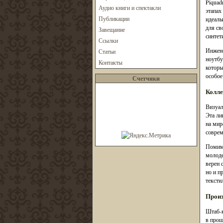
Piquad
Аудио книги и спектакли
этапах
Публикации
идеаль
для св
Завещание
синтет
Ссылки
Инжене
Статьи
ноутбу
Контакты
которы
особое
Счетчики
Колле
Визуал
Эта ли
на мир
соврем
Помимо
молоде
верен 
но и п
тексти
Произ
Штаб-к
в прош