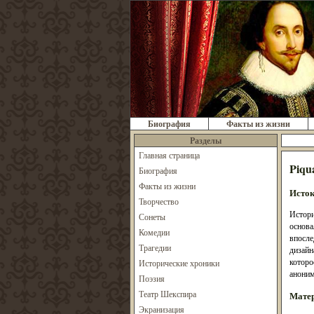
Биография
Факты из жизни
Разделы
Главная страница
Piqu
Биография
Факты из жизни
Исток
Творчество
Истори
Сонеты
основа
Комедии
впосле
Трагедии
дизайн
которо
Исторические хроники
аноним
Поэзия
Театр Шекспира
Матер
Экранизация