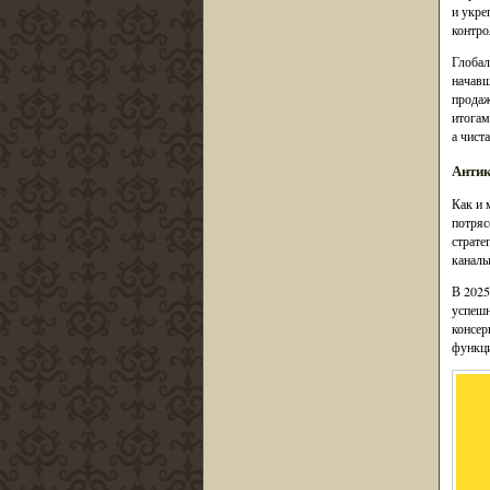
и укре
контро
Глобал
начавш
продаж
итогам
а чист
Антик
Как и 
потряс
страте
каналы
В 2025
успешн
консер
функци