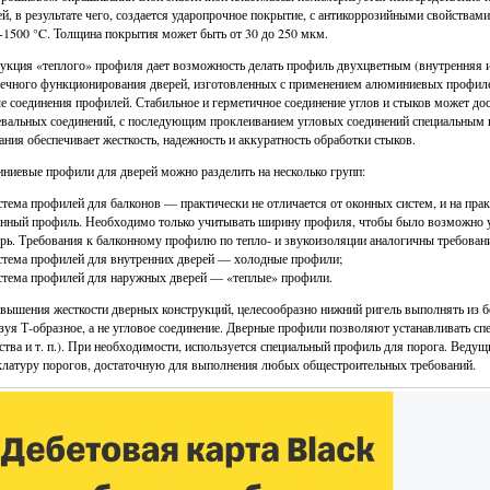
ей, в результате чего, создается ударопрочное покрытие, с антикоррозийными свойства
+1500 °C. Толщина покрытия может быть от 30 до 250 мкм.
укция «теплого» профиля дает возможность делать профиль двухцветным (внутренняя 
ечного функционирования дверей, изготовленных с применением алюминиевых профиле
е соединения профилей. Стабильное и герметичное соединение углов и стыков может дос
вальных соединений, с последующим проклеиванием угловых соединений специальным 
ания обеспечивает жесткость, надежность и аккуратность обработки стыков.
иевые профили для дверей можно разделить на несколько групп:
тема профилей для балконов — практически не отличается от оконных систем, и на прак
нный профиль. Необходимо только учитывать ширину профиля, чтобы было возможно у
рь. Требования к балконному профилю по тепло- и звукоизоляции аналогичны требован
тема профилей для внутренних дверей — холодные профили;
тема профилей для наружных дверей — «теплые» профили.
вышения жесткости дверных конструкций, целесообразно нижний ригель выполнять из б
зуя Т-образное, а не угловое соединение. Дверные профили позволяют устанавливать с
ства и т. п.). При необходимости, используется специальный профиль для порога. Вед
латуру порогов, достаточную для выполнения любых общестроительных требований.