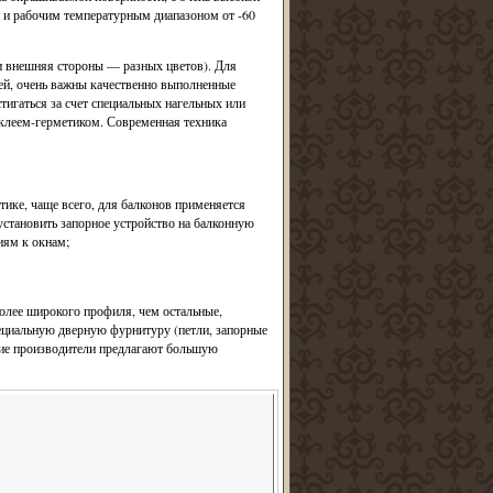
ми и рабочим температурным диапазоном от -60
и внешняя стороны — разных цветов). Для
й, очень важны качественно выполненные
тигаться за счет специальных нагельных или
клеем-герметиком. Современная техника
тике, чаще всего, для балконов применяется
становить запорное устройство на балконную
иям к окнам;
олее широкого профиля, чем остальные,
пециальную дверную фурнитуру (петли, запорные
ущие производители предлагают большую