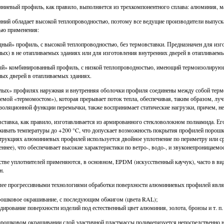
иевый профиль, как правило, выполняется из трехкомпонентного сплава: алюминия, м
ий обладает высокой теплопроводностью, поэтому все ведущие производители выпуска
ью применения:
ный» профиль, с высокой теплопроводностью, без термовставки. Предназначен для изгот
ых) в не отапливаемых зданиях или для изготовления внутренних дверей в отапливаем
й» комбинированный профиль, с низкой теплопроводностью, имеющий термоизолирующ
ых дверей в отапливаемых зданиях.
лых» профилях наружная и внутренняя оболочки профиля соединены между собой терм
емой «термомостом»), которая прерывает поток тепла, обеспечивая, таким образом, л
золяционной функции перемычки, также воспринимает статические нагрузки, причем, не
ставка, как правило, изготавливается из армированного стекловолокном полиамида. Ег
ивать температуры до +200 °C, что допускает возможность покрытия профилей порошк
трукциях алюминиевых профилей используется двойное уплотнение по периметру или ср
еннее), что обеспечивает высокие характеристики по ветро-, водо-, и звуконепроницаемос
стве уплотнителей применяются, в основном, EPDM (искусственный каучук), часто в ви
н.
ее прогрессивными технологиями обработки поверхности алюминиевых профилей явля
ошковое окрашивание, с последующим обжигом (цвета RAL);
дирование поверхности изделий под естественный цвет алюминия, золота, бронзы и т. п.
рошковом окрашивании слой эластичной пластмассы полимеризуется непосредственно н