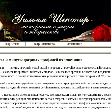
Творчество
Театр Шекспира
Завещание
ы и минусы дверных профилей из алюминия
ий — легкий, прочный, устойчивый к коррозии, простой в уходе строительный материа
, не содержит примесей тяжелых металлов, не выделяет вредных веществ под воздейств
способность в любых климатических условиях при перепадах температур от -80 °C и до 
ий лучше, чем другой материал, сохраняет свои структурные свойства при перепадах т
иевых изделий, они становятся устойчивыми к вредным воздействиям, вызываемым до
из недостатков алюминия является то, что непосредственный контакт алюминия с друг
олитических реакций, что приводит, в свою очередь, к сильной электрокоррозии алюмин
достигла совершенства технология производства алюминиевого профиля — основного ма
укций, которые обладают такой же прочностью и долговечностью, как и традиционные к