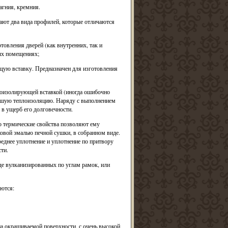
агния, кремния.
ют два вида профилей, которые отличаются
овления дверей (как внутренних, так и
ых помещениях;
ую вставку. Предназначен для изготовления
оизолирующей вставкой (иногда ошибочно
учшую теплоизоляцию. Наряду с выполнением
 в ущерб его долговечности.
о термические свойства позволяют ему
овой эмалью печной сушки, в собранном виде.
еднее уплотнение и уплотнение по притвору
ти.
де вулканизированных по углам рамок, или
ются:
а окрашиваемой поверхности, с очень высокой