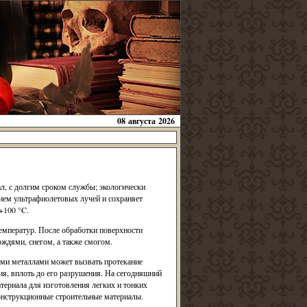
08 августа 2026
л, с долгим сроком службы; экологически
ием ультрафиолетовых лучей и сохраняет
+100 °C.
емператур. После обработки поверхности
ждями, снегом, а также смогом.
ими металлами может вызвать протекание
ия, вплоть до его разрушения. На сегодняшний
териала для изготовления легких и тонких
онструкционные строительные материалы.