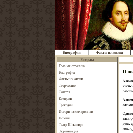
Биография
Факты из жизни
Разделы
Главная страница
Плюс
Биография
Факты из жизни
Алюмин
Творчество
чистый
работо
Сонеты
Комедии
Алюмин
алюмин
Трагедии
Исторические хроники
Одним 
Поэзия
электр
день, 
Театр Шекспира
констр
Экранизация