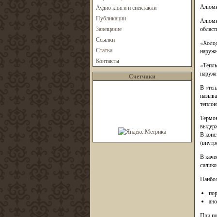
Алюмин
Аудио книги и спектакли
Публикации
Алюмин
Завещание
област
Ссылки
«Холод
Статьи
наружн
Контакты
«Теплы
наружн
Счетчики
В «теп
называ
теплои
Термов
выдерж
В конс
(внутр
В каче
силико
Наибол
пор
ано
При по