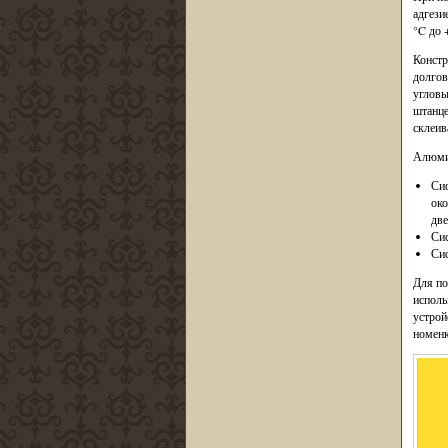
адгези
°C до 
Констр
долгов
угловы
штанце
склеив
Алюмин
Сис
око
две
Сис
Сис
Для по
исполь
устрой
номенк