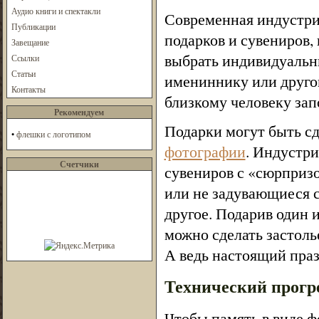
Аудио книги и спектакли
Современная индустри
Публикации
подарков и сувениров,
Завещание
выбрать индивидуальн
Ссылки
Статьи
имениннику или друго
Контакты
близкому человеку зап
Рекомендуем
Подарки могут быть с
•
флешки с логотипом
фотографии
. Индустри
Счетчики
сувениров с «сюрпризо
или не задувающиеся 
другое. Подарив один 
можно сделать застоль
А ведь настоящий пра
Технический прогр
Чтобы память в виде ф