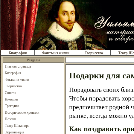
Биография
Факты из жизни
Творчество
Театр Ше
Разделы
Главная страница
Подарки для са
Биография
Факты из жизни
Творчество
Порадовать своих близ
Сонеты
Чтобы порадовать хоро
Комедии
предпочитает родной ч
Трагедии
Исторические хроники
рынке, всегда можно у
Поэзия
Театр Шекспира
Как поздравить ор
Экранизация