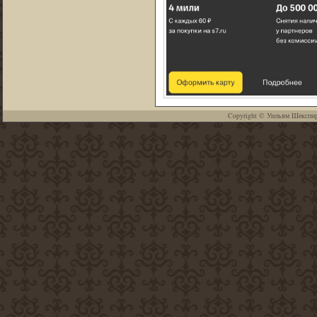
Copyright ©
Уильям Шекспи