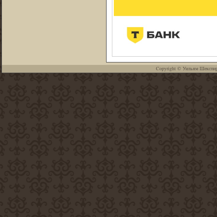
Copyright ©
Уильям Шекспи