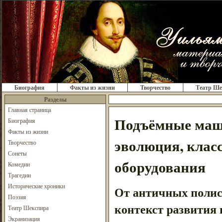
Биография
Факты из жизни
Творчество
Театр Ше
Разделы
Главная страница
Подъёмные маш
Биография
Факты из жизни
эволюция, клас
Творчество
Сонеты
оборудования
Комедии
Трагедии
Исторические хроники
От античных полис
Поэзия
контекст развития
Театр Шекспира
Экранизация