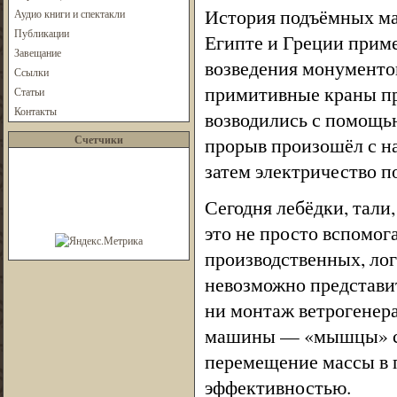
История подъёмных ма
Аудио книги и спектакли
Публикации
Египте и Греции прим
Завещание
возведения монументо
Ссылки
примитивные краны пр
Статьи
Контакты
возводились с помощь
Счетчики
прорыв произошёл с н
затем электричество п
Сегодня лебёдки, тали
это не просто вспомог
производственных, лог
невозможно представит
ни монтаж ветрогенера
машины — «мышцы» со
перемещение массы в п
эффективностью.