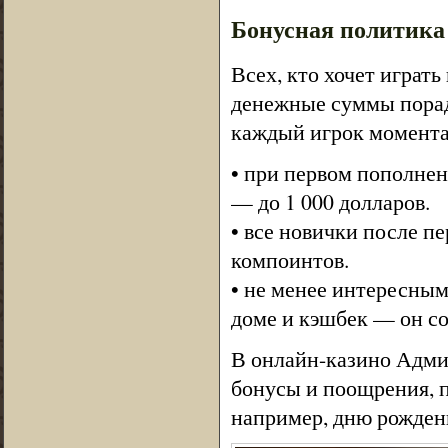
Бонусная политика
Всех, кто хочет играт
денежные суммы порад
каждый игрок моментал
• при первом пополнен
— до 1 000 долларов.
• все новички после п
компоинтов.
• не менее интересны
доме и кэшбек — он со
В онлайн-казино Адми
бонусы и поощрения, 
например, дню рожден