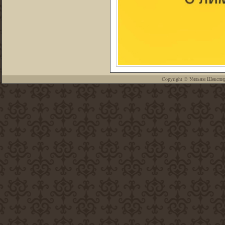
Copyright ©
Уильям Шекспи