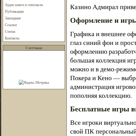
Аудио книги и спектакли
Казино Адмирал привет
Публикации
Оформление и игры
Завещание
Ссылки
Статьи
Графика и внешнее оф
Контакты
глаз синий фон и прос
Счетчики
оформлению разработч
большая коллекция игр
можно и в демо-режим
Покера и Кено — выбрат
администрация игровог
пополняя коллекцию.
Бесплатные игры в
Все игроки виртуально
свой ПК персональный 