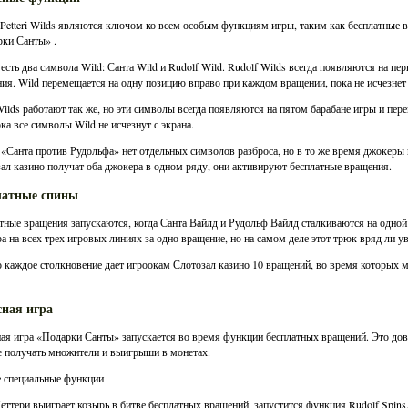
 Petteri Wilds являются ключом ко всем особым функциям игры, таким как бесплатные 
ки Санты» .
 есть два символа Wild: Санта Wild и Rudolf Wild. Rudolf Wilds всегда появляются на п
ия. Wild перемещается на одну позицию вправо при каждом вращении, пока не исчезнет 
Wilds работают так же, но эти символы всегда появляются на пятом барабане игры и п
ока все символы Wild не исчезнут с экрана.
 «Санта против Рудольфа» нет отдельных символов разброса, но в то же время джокеры
ал казино получат оба джокера в одном ряду, они активируют бесплатные вращения.
латные спины
тные вращения запускаются, когда Санта Вайлд и Рудольф Вайлд сталкиваются на одной
а на всех трех игровых линиях за одно вращение, но на самом деле этот трюк вряд ли у
 каждое столкновение дает игроокам Слотозал казино 10 вращений, во время которых
сная игра
ая игра «Подарки Санты» запускается во время функции бесплатных вращений. Это дово
 получать множители и выигрыши в монетах.
 специальные функции
еттери выиграет козырь в битве бесплатных вращений, запустится функция Rudolf Spins.