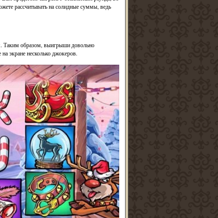
ожете рассчитывать на солидные суммы, ведь
няя. Таким образом, выигрыши довольно
 на экране несколько джокеров.