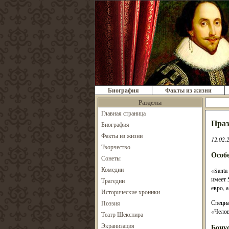
Биография
Факты из жизни
Разделы
Главная страница
Праз
Биография
Факты из жизни
12.02.
Творчество
Особ
Сонеты
Комедии
«Santa
имеет 
Трагедии
евро, 
Исторические хроники
Специа
Поэзия
«Челов
Театр Шекспира
Экранизация
Бону