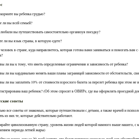
ос
 кормите вы ребенка грудью?
те ли вы всей семьей?
 любили вы путешествовать самостоятельно организуя поездку?
ете ли вы язык страны, в которую едете?
ь человек в стране, куда направляетесь, которая готова вами заниматься и помогать вам
а?
овы ли вы к тому, что иметь определенные ограничения и зависимость от ребенка?
овы ли вы кардинально менять ваши планы заграницей зависимости от обстоятельств, св
овы ли вы заплатить 10% от стоимости взрослого билета за перелет ребенка при этом не
егистрирована ваш ребенок? (Об этом спросят в ОВИРе, где вы оформлять проездной до
ские советы
ьно все советы от знакомых, которые путешествовали с детьми, а также врачей и психол
ть из них те, которые действительно работают.
ирайте цивилизованную страну, уровень жизни людей которой намного выше нашего, с 
ением периода летней жары)
айте не менее, чем на 20 дней (учтите, что будет потеряно несколько дней для обустройс