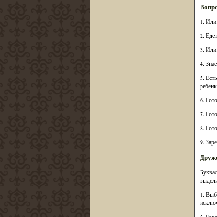
Вопр
1. Или
2. Еде
3. Или
4. Зна
5. Ест
ребенк
6. Гот
7. Гот
8. Гот
9. Зар
Друже
Буквал
выдели
1. Выб
исключ
2. Езж