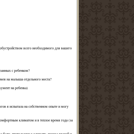
 с обустройством всего необходимого для вашего
язанных с ребенком?
 имея на малыша отдельного места?
кумент на ребенка)
огов я испытала на собственном опыте и могу
комфортным климатом и в теплое время года (за
тва быта, привыкание к климату, поиска врачей и