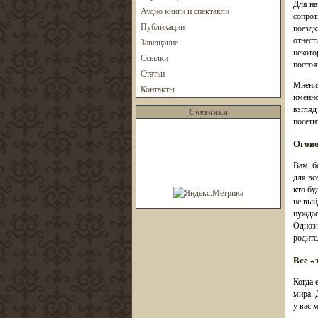
Для на
Аудио книги и спектакли
сопрот
Публикации
поездк
отнест
Завещание
некото
Ссылки
постоя
Статьи
Мнения
Контакты
именно
взгляд
Счетчики
посети
Огово
Вам, б
для вс
кто бу
не вый
нуждае
Однозн
родите
Все «
Когда 
мира. 
у вас 