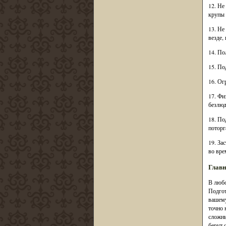
12. Не
крупы 
13. Не
везде,
14. По
15. По
16. Ог
17. Фи
безлюд
18. По
поторг
19. За
во вре
Главн
В любо
Подгот
вашему
точно 
сложны
берут 