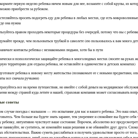
 кормите первую неделю ребенка ничем новым для нее, возьмите с собой крупы, из кото
можно приобрести за рубежом.
 стесняйтесь просить подогреть еду для ребенка в любых местах, где есть микроволнов
 где она нужна
льзуйтесь правом проходить некоторые процедуры без очередей, потому что вы с ребенк
думайте прежде, чем пользоваться трубкой в самолете (ею пользовалось к вам много дет
раничьте контакты ребенка с незнакомыми людьми, хотя бы в пути
зически и психологически защищайте ребенка в многолюдных местах (носите на руках жи
ную территорию для отдыха ребенка, не оставляйте в одиночестве в детских комнатах)
дготовьте ребенка к новому месту жительства (познакомьте ее с новыми предметами, оп
аты все сначала ручками)
страхуйтесь все на время путешествия, но имейте с собой деньги на медицинское обслужи
мени между страной куда летите и нашей, страховая компания может согласовывать вопр
ые советы
м случае поездка с малышом — это испытание для вас и вашего ребенка. Это ваш опыт,
овьтесь. Чем больше вы будете знать заранее, тем увереннее и спокойнее вы будете себя 
 ребенку, интуитивно чувствует ваше состояние. Впрочем, абсолютно все предусмотрет
не паникуйте, не суетитесь, не изменяйте ваши решения и не обвиняйте друг друга. Спок
х обстоятельствах. Важно суметь расслабиться и получить удовольствие просто от того,
своих трехмесячных детей даже на хоккейные матчи и уж точно не отказывают себе в поез