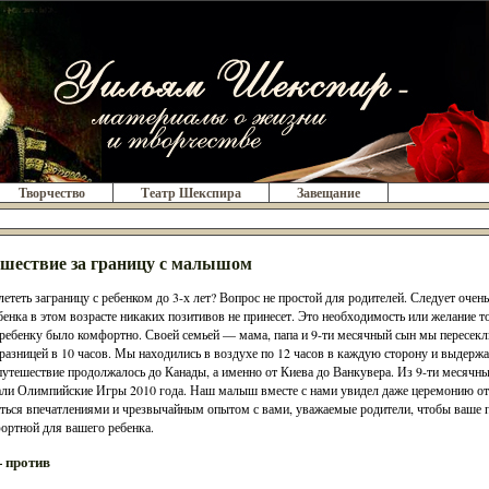
Творчество
Театр Шекспира
Завещание
шествие за границу с малышом
лететь заграницу с ребенком до 3-х лет? Вопрос не простой для родителей. Следует оче
бенка в этом возрасте никаких позитивов не принесет. Это необходимость или желание то
ребенку было комфортно. Своей семьей — мама, папа и 9-ти месячный сын мы пересекл
 разницей в 10 часов. Мы находились в воздухе по 12 часов в каждую сторону и выдержа
утешествие продолжалось до Канады, а именно от Киева до Ванкувера. Из 9-ти месячны
ли Олимпийские Игры 2010 года. Наш малыш вместе с нами увидел даже церемонию от
ться впечатлениями и чрезвычайным опытом с вами, уважаемые родители, чтобы ваше 
ортной для вашего ребенка.
 против