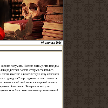
07 августа 2026
нь хорошо подумать. Именно потому, что поездка
лько родителей, задача которых сделать все,
и океан, изменив климатическую зону и часовой
ли в один день 2 пересадки на разные самолеты.
м сыном мы 40 дней жили в канадской семье и
крытия Олимпиады. Теперь я не могу не
путешествие было максимально организованной