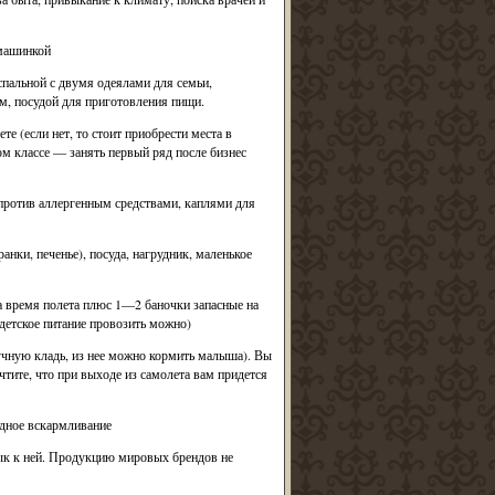
 машинкой
спальной с двумя одеялами для семьи,
м, посудой для приготовления пищи.
е (если нет, то стоит приобрести места в
ом классе — занять первый ряд после бизнес
против аллергенным средствами, каплями для
ранки, печенье), посуда, нагрудник, маленькое
на время полета плюс 1—2 баночки запасные на
 детское питание провозить можно)
ручную кладь, из нее можно кормить малыша). Вы
чтите, что при выходе из самолета вам придется
удное вскармливание
ык к ней. Продукцию мировых брендов не