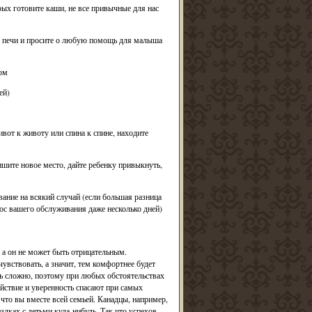
рых готовите каши, не все привычные для нас
ые печи и просите о любую помощь для малыша
ом
ей)
вот к животу или спина к спине, находите
ишите новое место, дайте ребенку привыкнуть,
вание на всякий случай (если большая разница
ос вашего обслуживания даже несколько дней)
 а он не может быть отрицательным.
чувствовать, а значит, тем комфортнее будет
ь сложно, поэтому при любых обстоятельствах
ойствие и уверенность спасают при самых
 что вы вместе всей семьей. Канадцы, например,
дках с детьми куда-нибудь. Так что успехов,