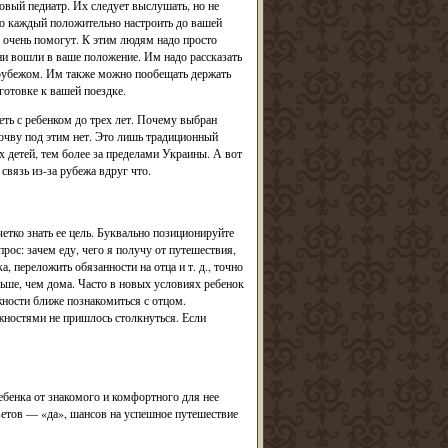
ковый педиатр. Их следует выслушать, но не
до каждый положительно настроить до вашей
 очень помогут. К этим людям надо просто
ни вошли в ваше положение. Им надо рассказать
 рубежом. Им также можно пообещать держать
готовке к вашей поездке.
еть с ребенком до трех лет. Почему выбран
почву под этим нет. Это лишь традиционный
их детей, тем более за пределами Украины. А вот
связь из-за рубежа вдруг что.
четко знать ее цель. Буквально позиционируйте
рос: зачем еду, чего я получу от путешествия,
, переложить обязанности на отца и т. д., точно
льше, чем дома. Часто в новых условиях ребенок
ности ближе познакомиться с отцом.
жностями не пришлось столкнуться. Если
ребенка от знакомого и комфортного для нее
тветов — «да», шансов на успешное путешествие