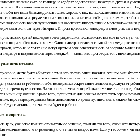
чала ваше желание ехать за границу не одобрят родственники, некоторые друзья и участ
ивляться. Их мнение можно уважать, потому что вам — ехать, а им — волноваться. На
и, чтобы все ваши близкие думали только хорошо о вас, их положительные мысли потом
ись с пониманием и аргументировать им свое желание или необходимость ехать, чтобы о
рые подробности вашей путешествие и и обеспечить информацией о местоположении за
нную связь хотя бы через Интернет. И пусть принимают непосредственное участие в под
 участковых врачей последнее время разделились. Большинство все еще не советует лет
 этот возраст объяснить не могут. Один педиатр поделился со мной, что медицинского 
 врачей, которые не хотят и не могут брать на себя ответственность за здоровье маленьк
ть педиатра и невропатолога перед поездкой — стоит, как и договориться с ними держать 
рите цель поездки
езусловно, легче будет общаться с теми, кто против вашей поездки, если вы сами будете 
ех ваше путешествие четко и логично. Детский психолог посоветовала мне задать себе воп
дет ухаживать за ребенком, чтобы не закрались сокровенные желания отдохнуть от ребенка
дет во время путешествия. Часто родители устают от ребенка в путешествии гораздо бо
тся мамы еще больше. Кроме того, путешествие для ребенка может стать первой возмож
ачно, надо запрограмуватись быть спокойными во время путешествия, с какими бы сло
ли будут счастливы, то счастлива будет и ребенок.
за» и «против»
есть цель, уже легче принять окончательное решение, стоит ли это того, чтобы отрывать 
Для окончательного «за» рекомендую ответить на вопрос ниже. Если у вас более 7-ми о
много.