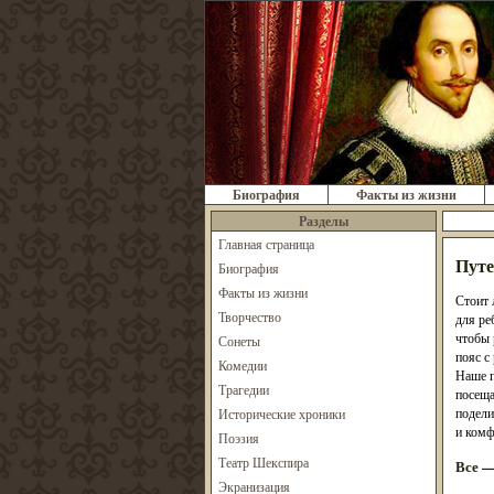
Биография
Факты из жизни
Разделы
Главная страница
Путе
Биография
Факты из жизни
Стоит 
Творчество
для ре
чтобы 
Сонеты
пояс с
Комедии
Наше п
Трагедии
посеща
подели
Исторические хроники
и комф
Поэзия
Театр Шекспира
Все —
Экранизация