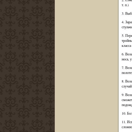
т. п.)
3. Выб
4. Зар
стульч
5. Пер
тройны
класса
6. Воз
носа, 
7. Воз
полоте
8. Воз
случай
9. Воз
сможет
подожд
10. Бо
11. Ис
сложно