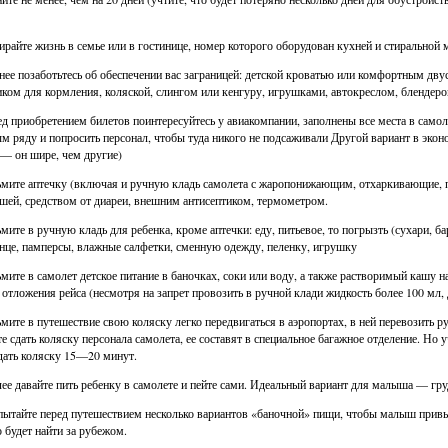
ирайте жизнь в семье или в гостинице, номер которого оборудован кухней и стиральной
анее позаботьтесь об обеспечении вас заграницей: детской кроватью или комфортным дву
иком для кормления, коляской, слингом или кенгуру, игрушками, автокреслом, блендеро
ед приобретением билетов поинтересуйтесь у авиакомпании, заполнены все места в самолет
м ряду и попросить персонал, чтобы туда никого не подсаживали Другой вариант в экон
 — он шире, чем другие)
ьмите аптечку (включая и ручную кладь самолета с жаропонижающим, отхаркивающие, 
ушей, средством от диареи, внешним антисептиком, термометром.
ьмите в ручную кладь для ребенка, кроме аптечки: еду, питьевое, то погрызть (сухари, ба
нце, памперсы, влажные салфетки, сменную одежду, пеленку, игрушку
ьмите в самолет детское питание в баночках, соки или воду, а также растворимый кашу 
 отложения рейса (несмотря на запрет провозить в ручной клади жидкость более 100 мл,
ьмите в путешествие свою коляску легко передвигаться в аэропортах, в ней перевозить 
е сдать коляску персонала самолета, ее составят в специальное багажное отделение. Но у
ать коляску 15—20 минут.
лее давайте пить ребенку в самолете и пейте сами. Идеальный вариант для малыша — гр
пытайте перед путешествием несколько вариантов «баночной» пищи, чтобы малыш прив
 будет найти за рубежом.