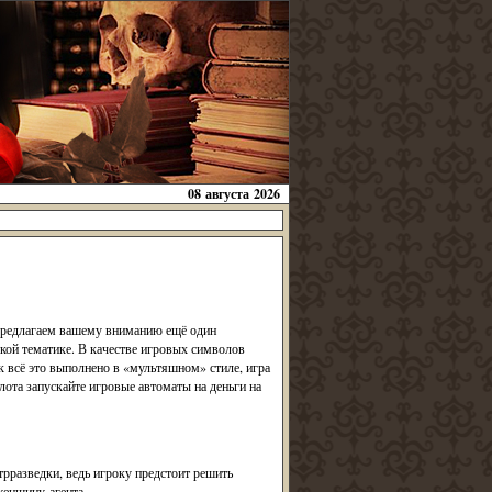
08 августа 2026
Предлагаем вашему вниманию ещё один
кой тематике. В качестве игровых символов
ак всё это выполнено в «мультяшном» стиле, игра
ота запускайте игровые автоматы на деньги на
рразведки, ведь игроку предстоит решить
женщину-агента.