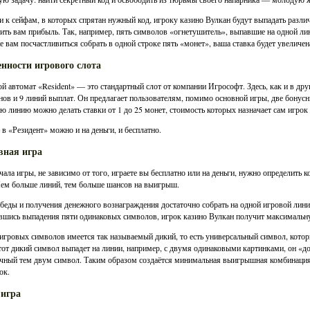
и к сейфам, в которых спрятан нужный код, игроку казино Вулкан будут выпадать разли
ить вам прибыль. Так, например, пять символов «огнетушитель», выпавшие на одной ли
е вам посчастливиться собрать в одной строке пять «монет», ваша ставка будет увеличена 
нности игрового слота
й автомат «Resident» — это стандартный слот от компании Игрософт. Здесь, как и в др
нов и 9 линий выплат. Он предлагает пользователям, помимо основной игры, две бонусн
ю линию можно делать ставки от 1 до 25 монет, стоимость которых назначает сам игрок 
 в «Резидент» можно и на деньги, и бесплатно.
вная игра
чала игры, не зависимо от того, играете вы бесплатно или на деньги, нужно определить 
Чем больше линий, тем больше шансов на выигрыш.
беды и получения денежного вознаграждения достаточно собрать на одной игровой лин
шись выпадения пяти одинаковых символов, игрок казино Вулкан получит максималь
игровых символов имеется так называемый дикий, то есть универсальный символ, котор
тот дикий символ выпадет на линии, например, с двумя одинаковыми картинками, он «д
чный тем двум символ. Таким образом создаётся минимальная выигрышная комбинация.
ок.
-игра