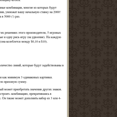
чные комбинации, многие из которых будут
нии, умножат вашу начальную ставку на 2000!
в 5000 (!) раз.
угих решениях этого производителя, 5 игровых
ые и одну риск-игру (на удвоение). На каждую
(она колеблется между $0,10 и $10).
количество линий, которые будут задействованы в
ии как минимум 3 одинаковых картинки.
ную призовую сумму.
ый может приобретать значения других знаков.
остроит» комбинацию, превратившись в
 Он также может дополнить набор из 3 или 4-