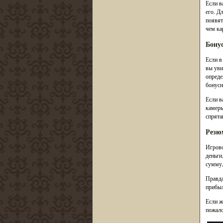
Если в
его. Д
появят
чем ка
Бону
Если в
вы уви
опреде
бонусн
Если в
камеры
спрята
Резю
Игрово
деньги
сумму,
Правда
прибыл
Если ж
пожало