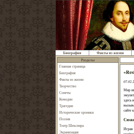
Биография
Факты из жизни
Разделы
Главная страница
«Res
Биография
Факты из жизни
07.02.
Творчество
Мир иг
Сонеты
эмулят
Комедии
здесь 
вызыва
Трагедии
сайте 
Исторические хроники
Поэзия
Сюже
Театр Шекспира
Играя 
Экранизация
нелёгк