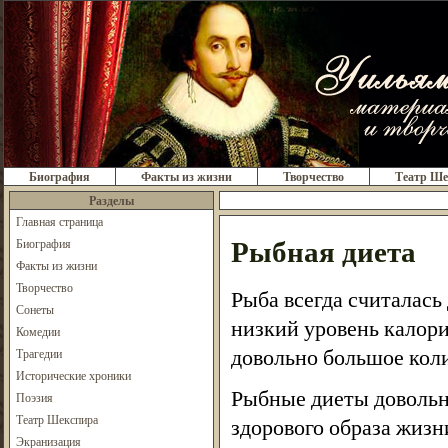
Биография
Факты из жизни
Творчество
Театр Ше
Разделы
Главная страница
Рыбная диета
Биография
Факты из жизни
Творчество
Рыба всегда считалась
Сонеты
низкий уровень калори
Комедии
довольно большое коли
Трагедии
Исторические хроники
Рыбные диеты довольн
Поэзия
Театр Шекспира
здорового образа жизни
Экранизация