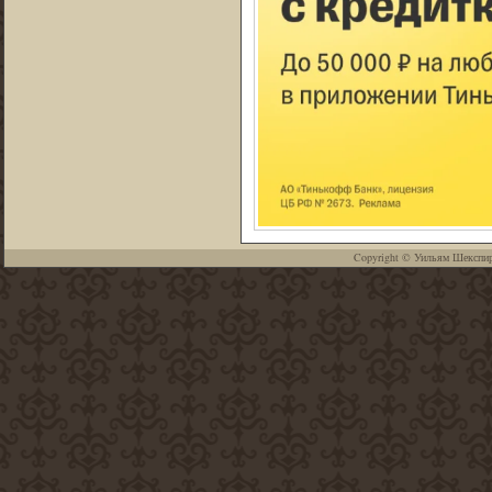
Copyright ©
Уильям Шекспи