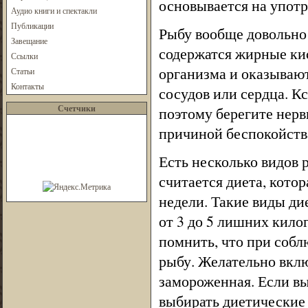
основывается на упот
Аудио книги и спектакли
Публикации
Рыбу вообще довольно 
Завещание
содержатся жирные кис
Ссылки
организма и оказывают
Статьи
Контакты
сосудов или сердца. К
Счетчики
поэтому берегите нерв
причиной беспокойства
Есть несколько видов
считается диета, котор
недели. Такие виды ди
от 3 до 5 лишних кило
помнить, что при соб
рыбу. Желательно вклю
замороженная. Если вы
выбирать диетические 