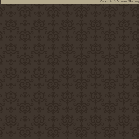
Copyright ©
Уильям Шекспи