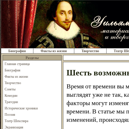
Биография
Факты из жизни
Творчество
Театр Ше
Разделы
Главная страница
Шесть возможны
Биография
Факты из жизни
Творчество
Время от времени вы м
Сонеты
выглядят уже не так, к
Комедии
факторы могут изменят
Трагедии
Исторические хроники
времени. В статье мы 
Поэзия
изменений, происходящ
Театр Шекспира
Экранизация