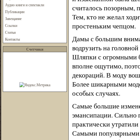
Аудио книги и спектакли
считалось позорным, 
Публикации
Тем, кто не желал ход
Завещание
простеньким чепцом.
Ссылки
Статьи
Дамы с большим внима
Контакты
водрузить на головной
Счетчики
Шляпки с огромными б
вполне ощутимо, поэто
декораций. В моду вош
Более шикарными мод
особых случаях.
Самые большие измене
эмансипации. Сильно п
практически утратили 
Самыми популярными 