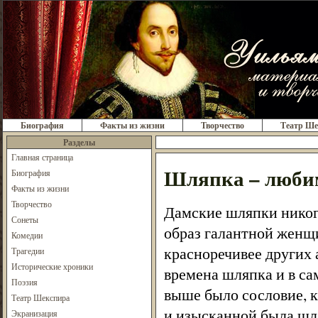
Биография
Факты из жизни
Творчество
Театр Ше
Разделы
Главная страница
Шляпка – люби
Биография
Факты из жизни
Творчество
Дамские шляпки никог
Сонеты
образ галантной женщи
Комедии
красноречивее других а
Трагедии
Исторические хроники
времена шляпка и в са
Поэзия
выше было сословие, к
Театр Шекспира
и изысканной была шля
Экранизация