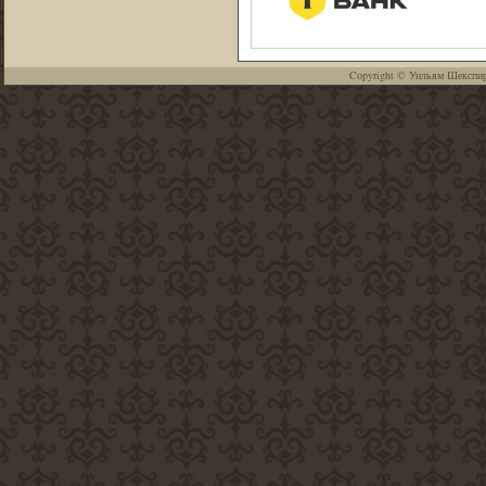
Copyright ©
Уильям Шекспи