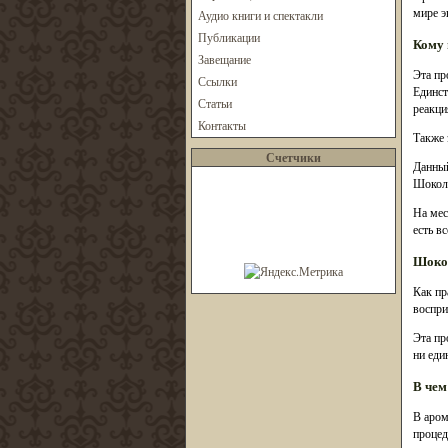
мире э
Аудио книги и спектакли
Публикации
Кому 
Завещание
Эта пр
Ссылки
Единст
Статьи
реакци
Контакты
Также 
Счетчики
Данный
Шокола
На мес
есть в
Шокол
Как пр
воспри
Эта пр
ни еди
В чем
В аром
процед