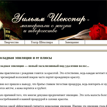
Творчество
Театр Шекспира
Завещание
ладная эпиляция и ее плюсы
адная эпиляция — новый эксклюзивный вид удаления волос...
ы практически с рождения гонятся за красотой. Это естественно, ведь каждая мечтает п
 чрезмерный волосяной покров часто портит врожденную красоту.
вно все пришли к выводу, что бритье станком тягостная процедура, ведь повторять ее н
ятся жёстче, а кожа портится и грубеет.
ало причиной того, что многие девушки предпочитают эпиляцию. Это хоть малость боле
востребованной и важной процедурой в салонах красоты.
чески самой эффективной считается шоколадная эпиляция. Именно эта эпиляция стала ф