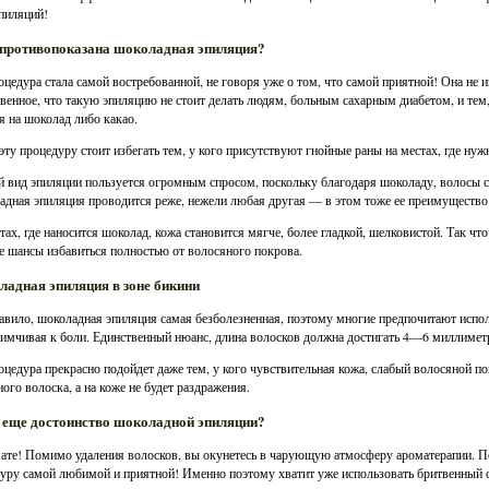
пиляций!
противопоказана шоколадная эпиляция?
оцедура стала самой востребованной, не говоря уже о том, что самой приятной! Она не
венное, что такую эпиляцию не стоит делать людям, больным сахарным диабетом, и тем,
я на шоколад либо какао.
эту процедуру стоит избегать тем, у кого присутствуют гнойные раны на местах, где нуж
 вид эпиляции пользуется огромным спросом, поскольку благодаря шоколаду, волосы ст
дная эпиляция проводится реже, нежели любая другая — в этом тоже ее преимущество
тах, где наносится шоколад, кожа становится мягче, более гладкой, шелковистой. Так ч
се шансы избавиться полностью от волосяного покрова.
адная эпиляция в зоне бикини
авило, шоколадная эпиляция самая безболезненная, поэтому многие предпочитают исполь
имчивая к боли. Единственный нюанс, длина волосков должна достигать 4—6 миллиметр
оцедура прекрасно подойдет даже тем, у кого чувствительная кожа, слабый волосяной по
ного волоска, а на коже не будет раздражения.
 еще достоинство шоколадной эпиляции?
ате! Помимо удаления волосков, вы окунетесь в чарующую атмосферу ароматерапии. П
уру самой любимой и приятной! Именно поэтому хватит уже использовать бритвенный с