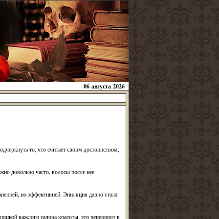
06 августа 2026
одчеркнуть то, что считает своим достоинством,
ужно довольно часто, волосы после нее
зненней, но эффективней. Эпиляция давно стала
ишкой каждого салона красоты, это переворот в