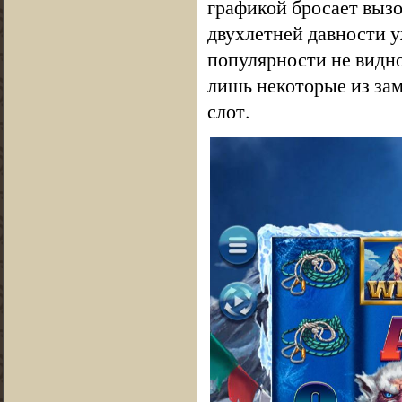
графикой бросает вызо
двухлетней давности у
популярности не видн
лишь некоторые из зам
слот.