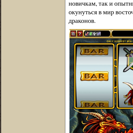
новичкам, так и опытн
окунуться в мир восто
драконов.