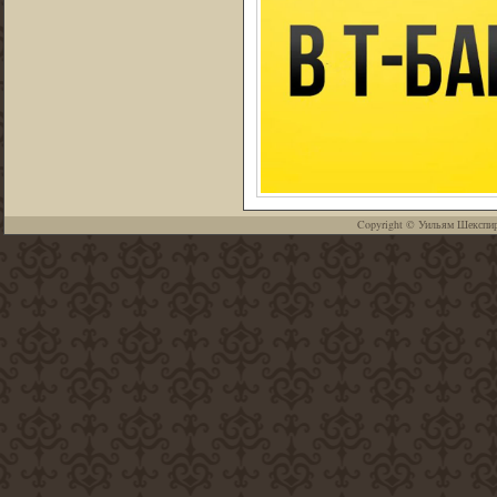
Copyright ©
Уильям Шекспи