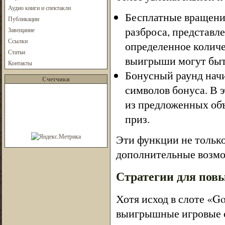
Аудио книги и спектакли
Бесплатные вращения
Публикации
разброса, представл
Завещание
Ссылки
определенное количе
Статьи
выигрыши могут быт
Контакты
Бонусный раунд начин
Счетчики
символов бонуса. В э
из предложенных об
приз.
Эти функции не только
дополнительные возмо
Стратегии для по
Хотя исход в слоте «G
выигрышные игровые с