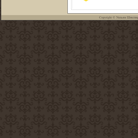
Copyright ©
Уильям Шекспи