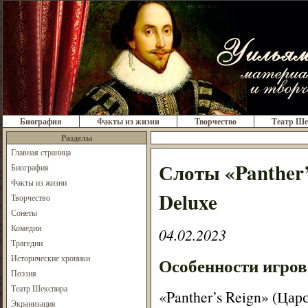
Биография
Факты из жизни
Творчество
Театр Ше
Разделы
Главная страница
Слоты «Panther
Биография
Факты из жизни
Deluxe
Творчество
Сонеты
Комедии
04.02.2023
Трагедии
Исторические хроники
Особенности игров
Поэзия
Театр Шекспира
«Panther’s Reign» (Цар
Экранизация