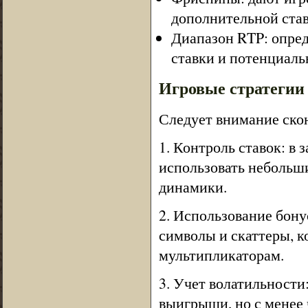
дополнительной став
Диапазон RTP: опре
ставки и потенциал
Игровые стратегии
Следует внимание ско
1. Контроль ставок: в
использовать небольши
динамики.
2. Использование бон
символы и скаттеры, 
мультипликаторам.
3. Учет волатильности
выигрыши, но с менее