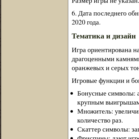
Размер игры не указан
6. Дата последнего об
2020 года.
Тематика и дизайн
Игра ориентирована на
драгоценными камнями
оранжевых и серых тон
Игровые функции и бо
Бонусные символы: 
крупным выигрышам
Множитель: увеличи
количество раз.
Скаттер символы: за
Фриспины: дают игр