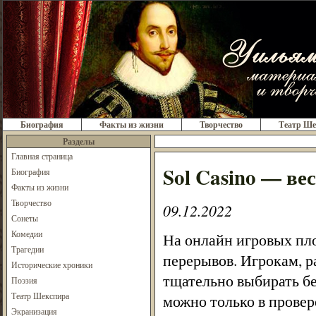
Биография
Факты из жизни
Творчество
Театр Ше
Разделы
Главная страница
Sol Casino — ве
Биография
Факты из жизни
Творчество
09.12.2022
Сонеты
Комедии
На онлайн игровых пл
Трагедии
перерывов. Игрокам, 
Исторические хроники
тщательно выбирать бе
Поэзия
Театр Шекспира
можно только в провер
Экранизация