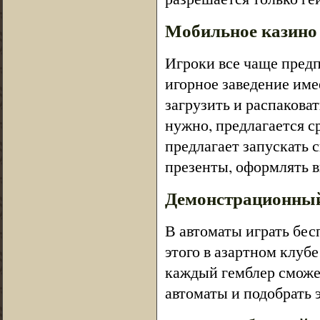
Мобильное казино
Игроки все чаще пред
игорное заведение им
загрузить и распакова
нужно, предлагается с
предлагает запускать 
презенты, оформлять в
Демонстрационны
В автоматы играть бес
этого в азартном клубе
каждый гемблер сможе
автоматы и подобрать 