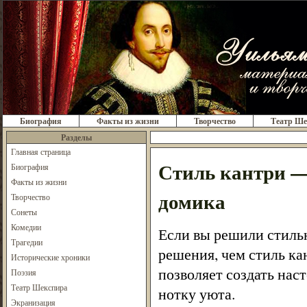
Биография
Факты из жизни
Творчество
Театр Ше
Разделы
Главная страница
Стиль кантри — 
Биография
Факты из жизни
домика
Творчество
Сонеты
Комедии
Если вы решили стиль
Трагедии
решения, чем стиль ка
Исторические хроники
позволяет создать на
Поэзия
Театр Шекспира
нотку уюта.
Экранизация