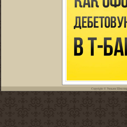
Copyright ©
Уильям Шекспи