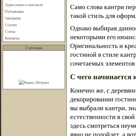
Аудио книги и спектакли
Само слова кантри пер
Публикации
такой стиль для оформ
Завещание
Ссылки
Однако выбирая данное
Статьи
некоторыми его нюанс
Контакты
Оригинальность и креа
Счетчики
гостиной в стиле кант
сочетаемых элементов 
С чего начинается 
Конечно же, с деревян
декорировании гостино
вы выбрали кантри, зн
естественности в свой
здесь смотреться неум
явно не подойдет, а в