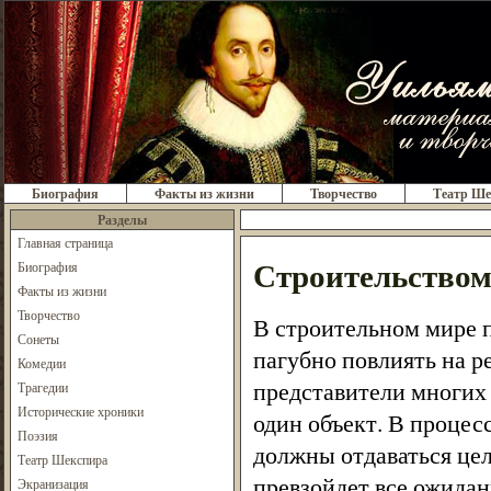
Биография
Факты из жизни
Творчество
Театр Ше
Разделы
Главная страница
Строительством
Биография
Факты из жизни
Творчество
В строительном мире п
Сонеты
пагубно повлиять на р
Комедии
представители многих 
Трагедии
Исторические хроники
один объект. В процес
Поэзия
должны отдаваться цел
Театр Шекспира
превзойдет все ожидан
Экранизация