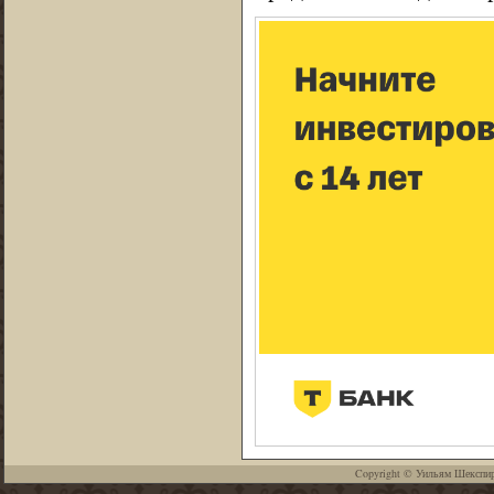
Copyright ©
Уильям Шекспи