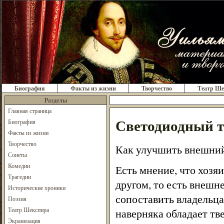
Биография
Факты из жизни
Творчество
Театр Ше
Разделы
Главная страница
Светодиодный 
Биография
Факты из жизни
Творчество
Как улучшить внешний
Сонеты
Комедии
Есть мнение, что хозя
Трагедии
другом, то есть внешн
Исторические хроники
сопоставить владельца
Поэзия
Театр Шекспира
наверняка обладает тв
Экранизация