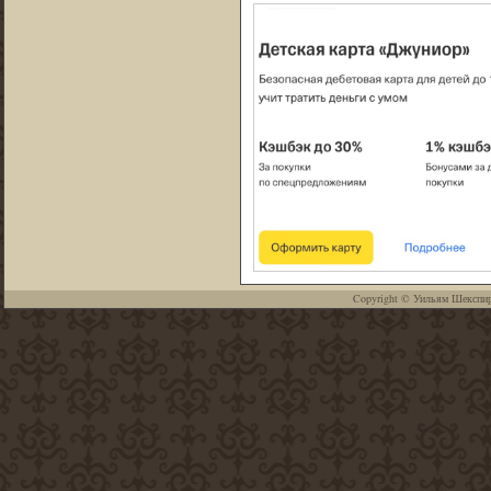
Copyright ©
Уильям Шекспи