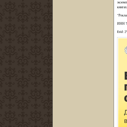
экземп
книгах
"Рекла
ИНН 7
Erid: