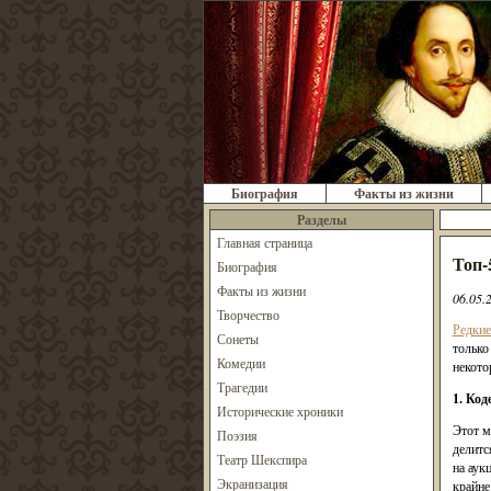
Биография
Факты из жизни
Разделы
Главная страница
Топ-
Биография
Факты из жизни
06.05.
Творчество
Редкие
Сонеты
только
Комедии
некото
Трагедии
1. Ко
Исторические хроники
Этот м
Поэзия
делитс
Театр Шекспира
на аук
Экранизация
крайне