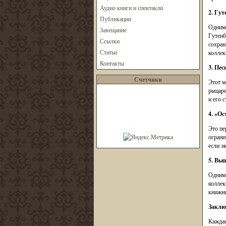
Аудио книги и спектакли
2. Гу
Публикации
Одним 
Завещание
Гутенб
Ссылки
сохран
Статьи
коллек
Контакты
3. Пес
Счетчики
Этот м
рыцаре
и его 
4. «Ос
Это пе
ограни
если э
5. Вы
Одним 
коллек
книжны
Заклю
Каждая