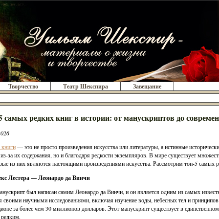
Творчество
Театр Шекспира
Завещание
5 самых редких книг в истории: от манускриптов до совреме
2026
 книги
— это не просто произведения искусства или литературы, а истинные историческ
 из-за их содержания, но и благодаря редкости экземпляров. В мире существует множеств
рые из них являются настоящими произведениями искусства. Рассмотрим топ-5 самых ре
декс Лестера — Леонардо да Винчи
анускрипт был написан самим Леонардо да Винчи, и он является одним из самых известн
я своими научными исследованиями, включая изучение воды, небесных тел и принципов 
ционе за более чем 30 миллионов долларов. Этот манускрипт существует в единственном
 редким.