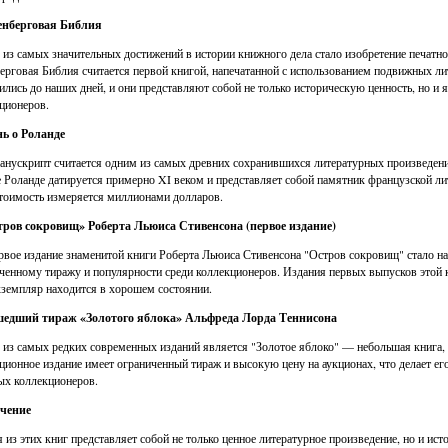
тенберговая Библия
из самых значительных достижений в истории книжного дела стало изобретение печатно
ерговая Библия считается первой книгой, напечатанной с использованием подвижных ли
ились до наших дней, и они представляют собой не только историческую ценность, но 
ционеров.
нь о Роланде
анускрипт считается одним из самых древних сохранившихся литературных произведени
 Роланде датируется примерно XI веком и представляет собой памятник французской ли
стоимость измеряется миллионами долларов.
тров сокровищ» Роберта Льюиса Стивенсона (первое издание)
рвое издание знаменитой книги Роберта Льюиса Стивенсона "Остров сокровищ" стало н
ченному тиражу и популярности среди коллекционеров. Издания первых выпусков этой к
кземпляр находится в хорошем состоянии.
шедший тираж «Золотого яблока» Альфреда Лорда Теннисона
из самых редких современных изданий является "Золотое яблоко" — небольшая книга,
ционное издание имеет ограниченный тираж и высокую цену на аукционах, что делает е
х коллекционеров.
чение
 из этих книг представляет собой не только ценное литературное произведение, но и ис