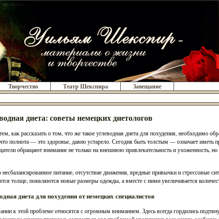
Творчество
Театр Шекспира
Завещание
водная диета: советы немецких диетологов
тем, как рассказать о том, что же такое углеводная диета для похудения, необходимо об
 что полнота — это здоровье, давно устарело. Сегодня быть толстым — означает иметь 
датели обращают внимание не только на внешнюю привлекательность и ухоженность, но 
 несбалансированное питание, отсутствие движения, вредные привычки и стрессовые сит
ятся толще, появляются новые размеры одежды, а вместе с ними увеличивается количес
одная диета для похудения от немецких специалистов
ании к этой проблеме относятся с огромным вниманием. Здесь всегда гордились подтян