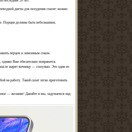
а последние 20 лет.
леводной диеты для похудения гласит: можно
стве. Порции должны быть небольшими,
править перцем и лимонным соком.
 однако Вам обязательно понравится.
масле жарят яичницу — глазунью. Это один из
бой на работу. Такой салат легко приготовить
авное — желание! Давайте и мы, задумаемся над