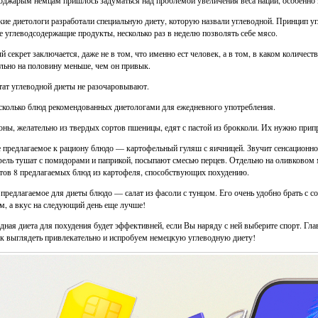
оджарым немцам пришлось задуматься над проблемой увеличения веса нации, особенно з
ие диетологи разработали специальную диету, которую назвали углеводной. Принцип уг
се углеводсодержащие продукты, несколько раз в неделю позволять себе мясо.
й секрет заключается, даже не в том, что именно ест человек, а в том, в каком количе
льно на половину меньше, чем он привык.
тат углеводной диеты не разочаровывают.
сколько блюд рекомендованных диетологами для ежедневного употребления.
ны, желательно из твердых сортов пшеницы, едят с пастой из брокколи. Их нужно при
 предлагаемое к рациону блюдо — картофельный гуляш с яичницей. Звучит сенсационно,
ель тушат с помидорами и паприкой, посыпают смесью перцев. Отдельно на оливковом 
тов 8 предлагаемых блюд из картофеля, способствующих похудению.
 предлагаемое для диеты блюдо — салат из фасоли с тунцом. Его очень удобно брать с со
м, а вкус на следующий день еще лучше!
дная диета для похудения будет эффективней, если Вы наряду с ней выберите спорт. Гл
ак выглядеть привлекательно и испробуем немецкую углеводную диету!