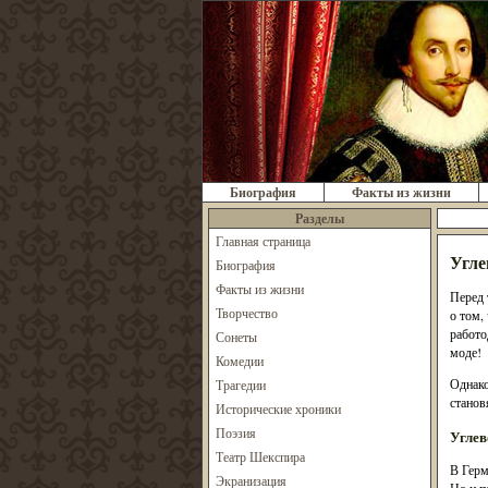
Биография
Факты из жизни
Разделы
Главная страница
Угле
Биография
Факты из жизни
Перед 
Творчество
о том,
работо
Сонеты
моде!
Комедии
Однако
Трагедии
станов
Исторические хроники
Поэзия
Углев
Театр Шекспира
В Герм
Экранизация