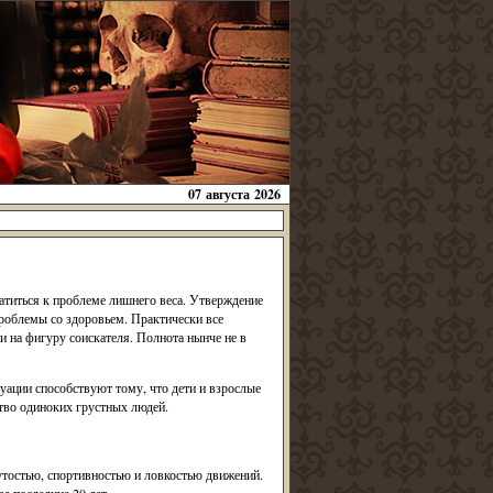
07 августа 2026
ратиться к проблеме лишнего веса. Утверждение
проблемы со здоровьем. Практически все
и на фигуру соискателя. Полнота нынче не в
уации способствуют тому, что дети и взрослые
тво одиноких грустных людей.
утостью, спортивностью и ловкостью движений.