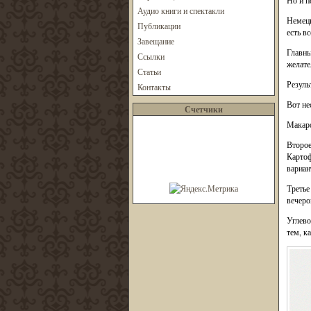
Но и п
Аудио книги и спектакли
Немецк
Публикации
есть в
Завещание
Главны
Ссылки
желате
Статьи
Резуль
Контакты
Вот не
Счетчики
Макаро
Второе
Картоф
вариан
Третье
вечеро
Углево
тем, к