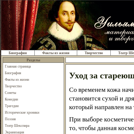
Биография
Факты из жизни
Творчество
Театр Ше
Разделы
Главная страница
Уход за старею
Биография
Факты из жизни
Творчество
Со временем кожа начи
Сонеты
становится сухой и др
Комедии
который направлен на 
Трагедии
Исторические хроники
При выборе косметичес
Поэзия
Театр Шекспира
то, чтобы данная косм
Экранизация