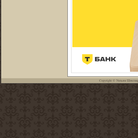
Copyright ©
Уильям Шекспи