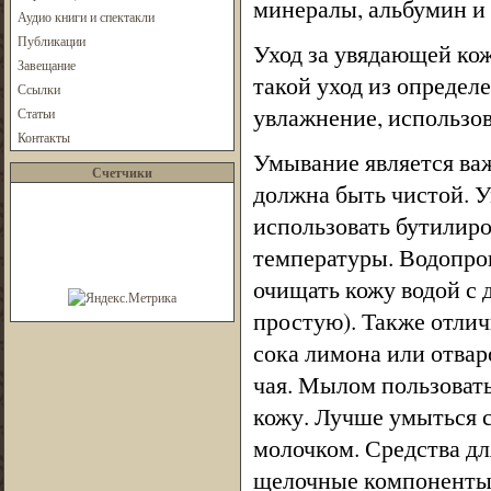
минералы, альбумин и 
Аудио книги и спектакли
Публикации
Уход за увядающей ко
Завещание
такой уход из определ
Ссылки
увлажнение, использов
Статьи
Контакты
Умывание является важ
Счетчики
должна быть чистой. У
использовать бутилир
температуры. Водопров
очищать кожу водой с 
простую). Также отлич
сока лимона или отвар
чая. Мылом пользовать
кожу. Лучше умыться
молочком. Средства д
щелочные компоненты, 