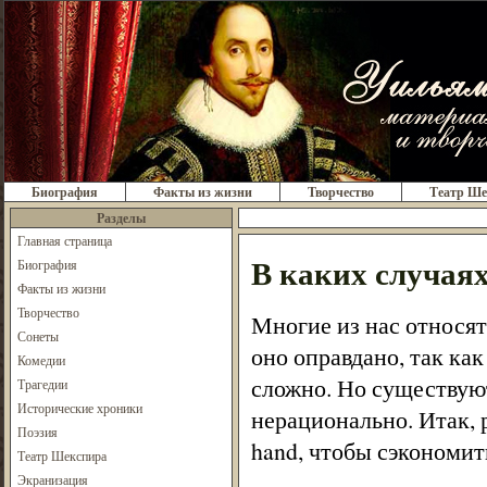
Биография
Факты из жизни
Творчество
Театр Ше
Разделы
Главная страница
В каких случаях
Биография
Факты из жизни
Творчество
Многие из нас относят
Сонеты
оно оправдано, так ка
Комедии
сложно. Но существуют
Трагедии
Исторические хроники
нерационально. Итак, 
Поэзия
hand, чтобы сэкономит
Театр Шекспира
Экранизация