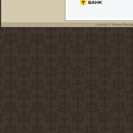
Copyright ©
Уильям Шекспи