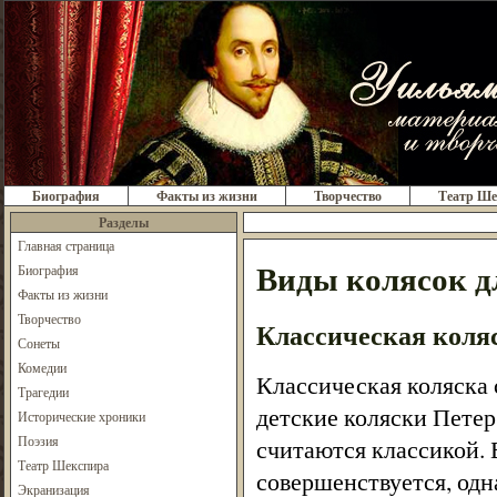
Биография
Факты из жизни
Творчество
Театр Ше
Разделы
Главная страница
Виды колясок д
Биография
Факты из жизни
Творчество
Классическая коля
Сонеты
Комедии
Классическая коляска 
Трагедии
детские коляски Петер
Исторические хроники
Поэзия
считаются классикой. 
Театр Шекспира
совершенствуется, одн
Экранизация