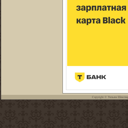
Copyright ©
Уильям Шекспи