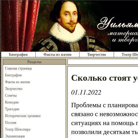
Биография
Факты из жизни
Творчество
Театр Ше
Разделы
Главная страница
Сколько стоят у
Биография
Факты из жизни
Творчество
01.11.2022
Сонеты
Комедии
Проблемы с планирова
Трагедии
связано с невозможнос
Исторические хроники
ситуациях на помощь 
Поэзия
Театр Шекспира
позволили десяткам ты
Экранизация