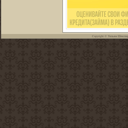
Copyright ©
Уильям Шекспи