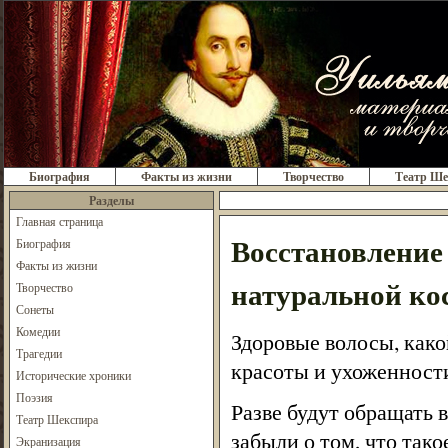
Биография
Факты из жизни
Творчество
Театр Ше
Разделы
Главная страница
Восстановление
Биография
Факты из жизни
натуральной ко
Творчество
Сонеты
Комедии
Здоровые волосы, как
Трагедии
красоты и ухоженност
Исторические хроники
Поэзия
Разве будут обращать 
Театр Шекспира
забыли о том, что тако
Экранизация