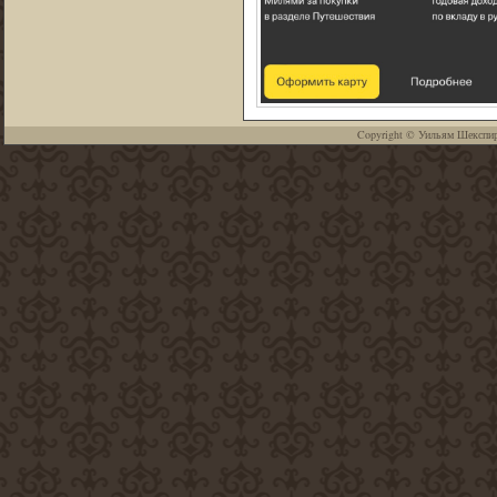
Copyright ©
Уильям Шекспи