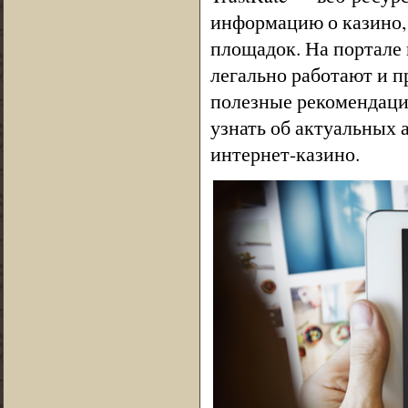
информацию о казино, 
площадок. На портале 
легально работают и 
полезные рекомендаци
узнать об актуальных 
интернет-казино.