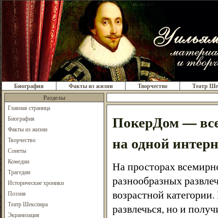
Биография
Факты из жизни
Творчество
Театр Ше
Разделы
Главная страница
ПокерДом — все
Биография
Факты из жизни
на одной интер
Творчество
Сонеты
Комедии
На просторах всемирн
Трагедии
разнообразных развлеч
Исторические хроники
возрастной категории.
Поэзия
Театр Шекспира
развлечься, но и пол
Экранизация