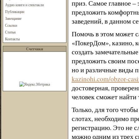
приз. Самое главное –
Аудио книги и спектакли
предложить комфортны
Публикации
Завещание
заведений, в данном се
Ссылки
Помочь в этом может с
Статьи
Контакты
«ПокерДом», казино, к
Счетчики
создать замечательные
предложить своим пос
но и различные виды п
kazinohi.com/obzor-cas
достоверная, провере
человек сможет найти 
Только, для того чтоб
слотах, необходимо пр
регистрацию. Это не с
можно одним из трех с