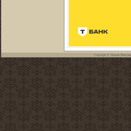
Copyright ©
Уильям Шекспи