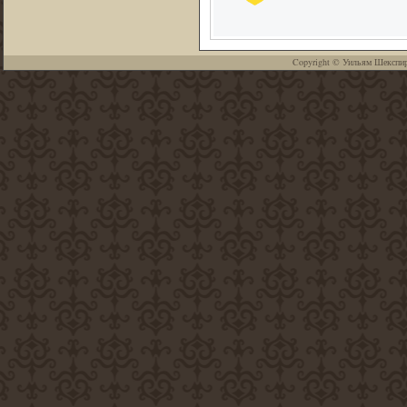
Copyright ©
Уильям Шекспи