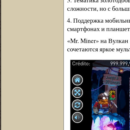
сложности, но с больш
4. Поддержка мобильны
смартфонах и планшета
«Mr. Miner» на Вулкан
сочетаются яркое мул