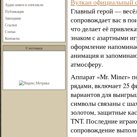
Вулкан официальный 
Аудио книги и спектакли
Главный герой — весё
Публикации
сопровождает вас в по
Завещание
Ссылки
что делает её привлека
Статьи
знаком с азартными иг
Контакты
оформление напоминае
Счетчики
анимация и запоминаю
атмосферу.
Аппарат «Mr. Miner» п
рядами, включает 25 ф
вариантов для выигрыш
символы связаны с шах
золотом, защитные кас
TNT. Последние играю
сопровождение выполне