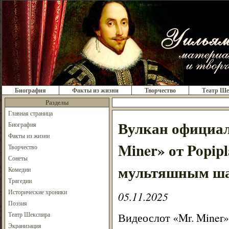
Биография
Факты из жизни
Творчество
Театр Ше
Разделы
Главная страница
Вулкан официал
Биография
Факты из жизни
Miner» от Popipl
Творчество
Сонеты
мультяшным ша
Комедии
Трагедии
Исторические хроники
05.11.2025
Поэзия
Театр Шекспира
Видеослот «Mr. Miner»
Экранизация