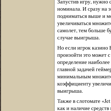
Запустив игру, нужно 
номинала. И сразу на 
подниматься выше и мо
увеличиваться множите
самолет, тем больше б
случае выигрыша.
Но если игрок казино 
произойти это может с
определение наиболее 
главной задачей гейме
минимальным множител
коэффициенту увеличи
выигрыша.
Также в слотомате «Jet
как и наличие средств