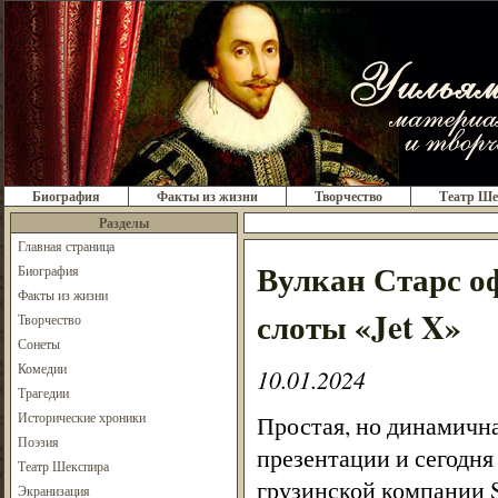
Биография
Факты из жизни
Творчество
Театр Ше
Разделы
Главная страница
Вулкан Старс о
Биография
Факты из жизни
слоты «Jet X»
Творчество
Сонеты
Комедии
10.01.2024
Трагедии
Исторические хроники
Простая, но динамична
Поэзия
презентации и сегодня
Театр Шекспира
грузинской компании 
Экранизация