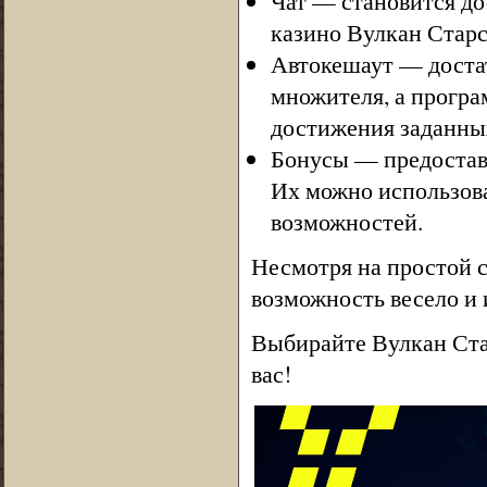
Чат — становится до
казино Вулкан Старс
Автокешаут — достат
множителя, а програ
достижения заданных
Бонусы — предоставл
Их можно использова
возможностей.
Несмотря на простой с
возможность весело и 
Выбирайте Вулкан Ста
вас!