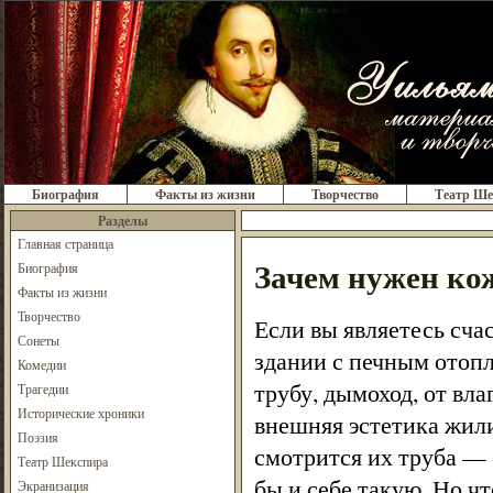
Биография
Факты из жизни
Творчество
Театр Ше
Разделы
Главная страница
Зачем нужен ко
Биография
Факты из жизни
Творчество
Если вы являетесь сча
Сонеты
здании с печным отопл
Комедии
трубу, дымоход, от вл
Трагедии
Исторические хроники
внешняя эстетика жили
Поэзия
смотрится их труба — 
Театр Шекспира
бы и себе такую. Но ч
Экранизация