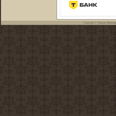
Copyright ©
Уильям Шекспи