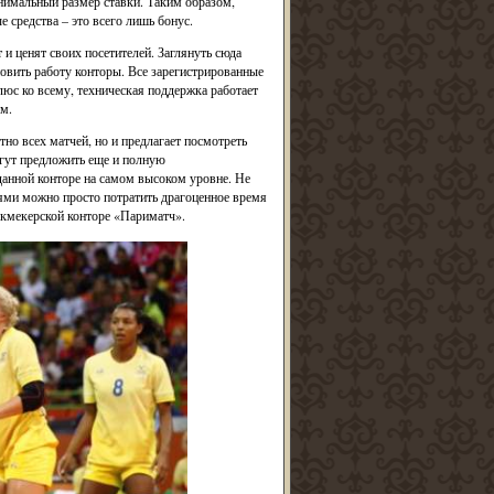
инимальный размер ставки. Таким образом,
 средства – это всего лишь бонус.
 и ценят своих посетителей. Заглянуть сюда
овить работу конторы. Все зарегистрированные
юс ко всему, техническая поддержка работает
м.
но всех матчей, но и предлагает посмотреть
огут предложить еще и полную
 данной конторе на самом высоком уровне. Не
ями можно просто потратить драгоценное время
укмекерской конторе «Париматч».