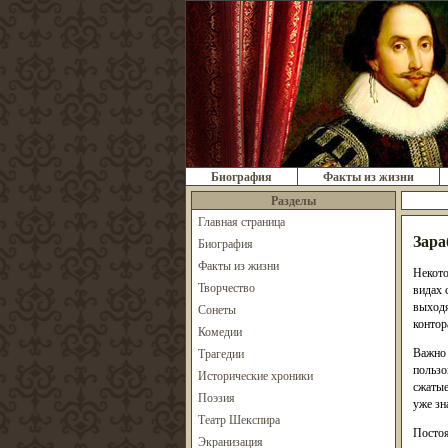
Биография
Факты из жизни
Разделы
Главная страница
Зара
Биография
Факты из жизни
Некото
Творчество
видах 
выходя
Сонеты
контор
Комедии
Важно 
Трагедии
пользо
Исторические хроники
сжатые
Поэзия
уже зн
Театр Шекспира
Постоя
Экранизация