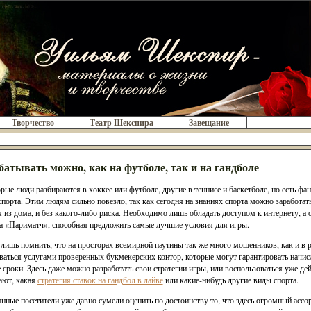
Творчество
Театр Шекспира
Завещание
батывать можно, как на футболе, так и на гандболе
рые люди разбираются в хоккее или футболе, другие в теннисе и баскетболе, но есть фа
спорта. Этим людям сильно повезло, так как сегодня на знаниях спорта можно заработат
 из дома, и без какого-либо риска. Необходимо лишь обладать доступом к интернету, а
а «Париматч», способная предложить самые лучшие условия для игры.
лишь помнить, что на просторах всемирной паутины так же много мошенников, как и в 
ваться услугами проверенных букмекерских контор, которые могут гарантировать начис
 сроки. Здесь даже можно разработать свои стратегии игры, или воспользоваться уже
ают, какая
стратегия ставок на гандбол в лайве
или какие-нибудь другие виды спорта.
нные посетители уже давно сумели оценить по достоинству то, что здесь огромный асс