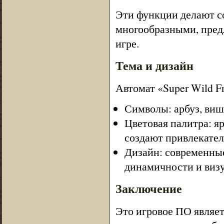
Эти функции делают с
многообразными, предл
игре.
Тема и дизайн
Автомат «Super Wild F
Символы: арбуз, вишн
Цветовая палитра: я
создают привлекател
Дизайн: современны
динамичности и визу
Заключение
Это игровое ПО являе