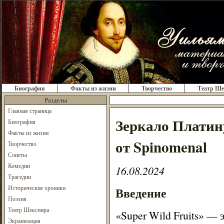
Биография
Факты из жизни
Творчество
Театр Ше
Разделы
Главная страница
Зеркало Платину
Биография
Факты из жизни
от Spinomenal
Творчество
Сонеты
Комедии
16.08.2024
Трагедии
Исторические хроники
Введение
Поэзия
Театр Шекспира
«Super Wild Fruits» —
Экранизация