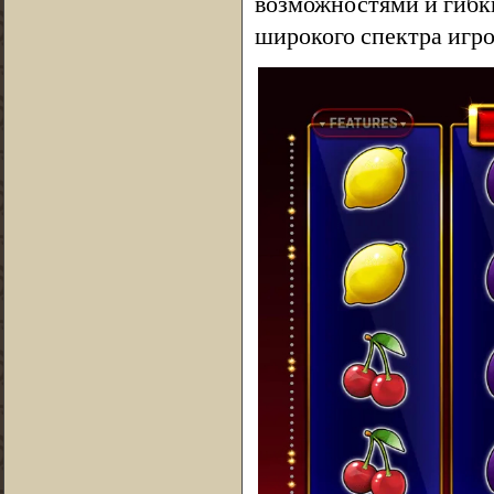
возможностями и гибки
широкого спектра игро