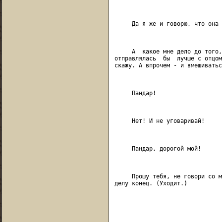
                               
     Да я же и говорю, что она 
                               
     А  какое мне дело до того,
отправлялась  бы  лучше с отцом
скажу. А впрочем - и вмешиватьс
                               
     Пандар!

                               
     Нет! И не уговаривай!

                               
     Пандар, дорогой мой!

                               
     Прошу тебя, не говори со м
делу конец. (Уходит.)

                               
                               