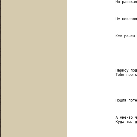
                     Но расскаж
                               
                     Не повезло
                               
                     Кем ранен 
                               
                               
                               
                     Парису под
                     Тебя протк
                               
                               
                     Пошла поте
                               
                     А мне-то ч
                     Куда ты, д
                               