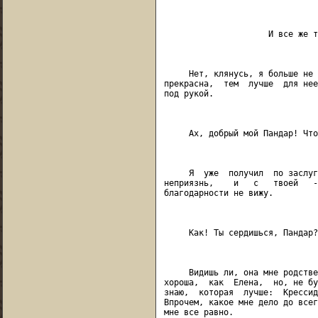
                               
                     И все же т
                               
     Нет, клянусь, я больше не 
прекрасна,  тем  лучше  для нее
под рукой.

                               
     Ах, добрый мой Пандар! Что
                               
     Я  уже  получил  по заслуг
неприязнь,    и   с   твоей   -
благодарности не вижу.

                               
     Как! Ты сердишься, Пандар?
                               
     Видишь ли, она мне родстве
хороша,  как  Елена,  но, не бу
знаю,  которая  лучше:  Крессид
Впрочем, какое мне дело до всег
мне все равно.
