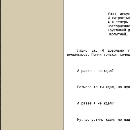
                               
                    Умны, искус
                    И хитростью
                    А я теперь 
                    Восторженне
                    Трусливей д
                    Неопытней, 
                               
     Ладно  уж.  Я  довольно  г
вмешиваюсь. Помни только: хочеш
                               
     А разве я не ждал?

                               
     Размола-то ты ждал, но нуж
                               
     А разве я не ждал?

                               
     Ну, допустим, ждал; но над
                               