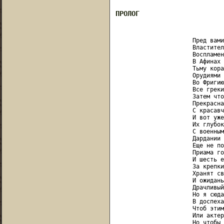
ПРОЛОГ
                      Пред вами
                      Властител
                      Воспламен
                      В Афинах 
                      Тьму кора
                      Орудиями 
                      Во Фригию
                      Все греки
                      Затем что
                      Прекрасна
                      С красавч
                      И вот уже
                      Их глубок
                      С военным
                      Дардании 
                      Еще не по
                      Приама го
                      И шесть е
                      За крепки
                      Хранят св
                      И ожидань
                      Драчливый
                      Но я сюда
                      В доспеха
                      Чтоб этим
                      Или актер
                      Но чтобы 