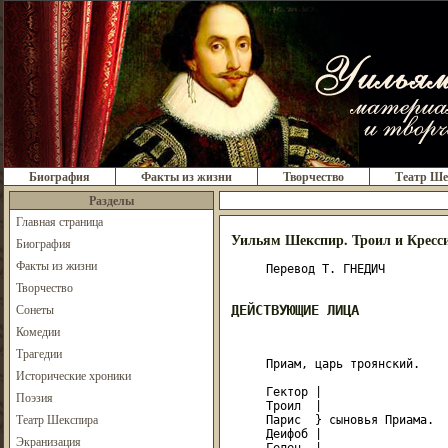
Биография
Факты из жизни
Творчество
Театр Ше
Разделы
Главная страница
Уильям Шекспир. Троил и Кресс
Биография
Факты из жизни
     Перевод Т. ГНЕДИЧ

Творчество
Сонеты
ДЕЙСТВУЮЩИЕ ЛИЦА
Комедии
Трагедии
     Приам, царь троянский.

Исторические хроники
     Гектор |

Поэзия
     Троил  |

Театр Шекспира
     Парис  } сыновья Приама.

     Деифоб |

Экранизация