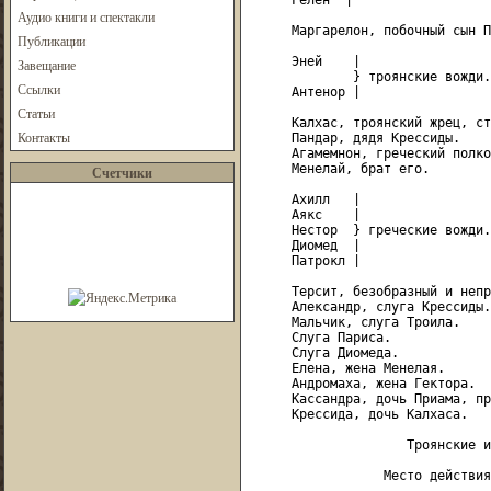
     Гелен  |

Аудио книги и спектакли
     Маргарелон, побочный сын П
Публикации
     Эней    |

Завещание
             } троянские вожди.

Ссылки
     Антенор |

Статьи
     Калхас, троянский жрец, ст
Контакты
     Пандар, дядя Крессиды.

     Агамемнон, греческий полко
     Менелай, брат его.

Счетчики
     Ахилл   |

     Аякс    |

     Нестор  } греческие вожди.

     Диомед  |

     Патрокл |

     Терсит, безобразный и непр
     Александр, слуга Крессиды.

     Мальчик, слуга Троила.

     Слуга Париса.

     Слуга Диомеда.

     Елена, жена Менелая.

     Андромаха, жена Гектора.

     Кассандра, дочь Приама, пр
     Крессида, дочь Калхаса.

                    Троянские и
                 Место действия