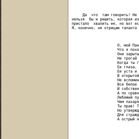
                               
     Да  что  там говорить! Не 
нельзя  бы и решить, которая из
пристало  хвалить ее, но вот ес
Я, конечно, не отрицаю таланта 
                               
                     О, мой Пан
                     Что я похо
                     Они зарыты
                     Не трогай 
                     Когда ты г
                     Ее глаза, 
                     Ее уста и 
                     В открытой
                     Не вспомин
                     Все белое 
                     И собствен
                     А по сравн
                     Лебяжий пу
                     Чем пахаря
                     Ты прав! Т
                     Но утвержд
                     Для стражд
                     А острый н
                               
                               