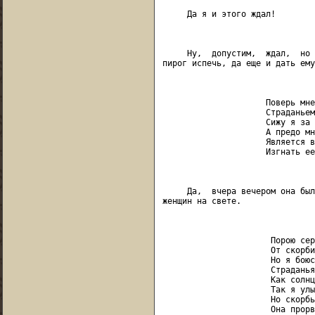
     Да я и этого ждал!

                               
     Ну,  допустим,  ждал,  но 
пирог испечь, да еще и дать ему
                               
                     Поверь мне
                     Страданьем
                     Сижу я за 
                     А предо мн
                     Является в
                     Изгнать ее
                               
     Да,  вчера вечером она был
женщин на свете.

                               
                      Порою сер
                      От скорби
                      Но я боюс
                      Страданья
                      Как солнц
                      Так я улы
                      Но скорбь
                      Она прорв