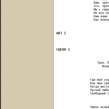
                      Вам, зрит
                      Что, проп
                      Мы с сере
                      Но все по
                      Нам ваши 
                      Как воина
                               
АКТ I
СЦЕНА 1
                        Троя. П
                           Вход
                               
                    Где мой слу
                    Как мне сра
                    Когда жесто
                    Пускай любо
                    Свободный с
                               
                    Ужель испра