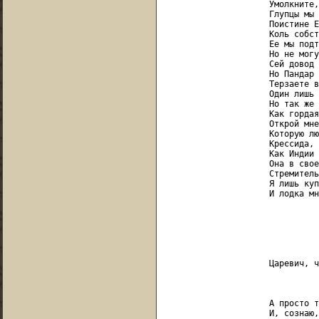
                     Умолкните,
                     Глупцы мы 
                     Поистине Е
                     Коль собст
                     Ее мы подт
                     Но не могу
                     Сей довод 
                     Но Пандар 
                     Терзаете в
                     Один лишь 
                     Но так же 
                     Как гордая
                     Открой мне
                     Которую лю
                     Крессида, 
                     Как Индии 
                     Она в свое
                     Стремитель
                     Я лишь куп
                     И лодка мн
                               
                               
                               
                     Царевич, ч
                               
                     А просто т
                     И, сознаю,