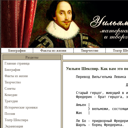
Биография
Факты из жизни
Творчество
Театр Ше
Разделы
Главная страница
Уильям Шекспир. Как вам это п
Биография
Факты из жизни
     Перевод Вильгельма Левика

Творчество
                              Д
Сонеты
     Старый герцог, живущий в и
Комедии
     Фредерик - брат герцога, з
Трагедии
     Амьен |

Исторические хроники
           } вельможи, состоящи
     Жак   |

Поэзия
Театр Шекспира
     Ле Бо - придворный Фредери
     Шарль - борец Фредерика.

Экранизация