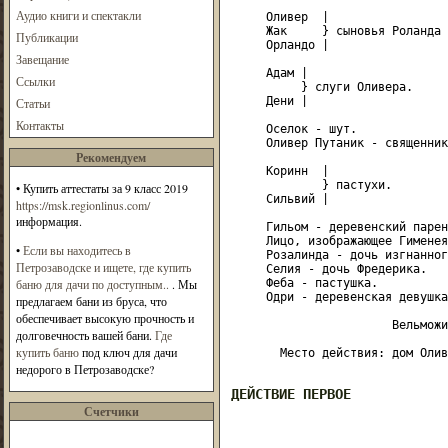
Аудио книги и спектакли
     Оливер  |

     Жак     } сыновья Роланда 
Публикации
     Opлaндo |

Завещание
     Адам |

Ссылки
          } слуги Оливера.

     Дени |

Статьи
Контакты
     Оселок - шут.

     Оливер Путаник - священник.
Рекомендуем
     Коринн  |

             } пастухи.

•
Купить аттестаты за 9 класс 2019
     Сильвий |

https://msk.regionlinus.com/
информация.
     Гильом - деревенский парен
     Лицо, изображающее Гименея.
•
Если вы находитесь в
     Розалинда - дочь изгнанног
Петрозаводске и ищете, где купить
     Селия - дочь Фредерика.

баню для дачи по доступным..
. Мы
     Феба - пастушка.

     Одри - деревенская девушка.
предлагаем бани из бруса, что
обеспечивает высокую прочность и
                       Вельможи
долговечность вашей бани.
Где
купить баню
под ключ для дачи
       Место действия: дом Олив
недорого в Петрозаводске?
ДЕЙСТВИЕ ПЕРВОЕ
Счетчики