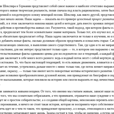
я Шекспира в Германии представляет собой самое важное и наиболее отчетливо выраже
оторого живая творческая реальность, попав сначала под власть рационализма, затем был
ренной в плодотворную основу немецкой поэзии. Шекспир, как никто другой, представля
ское начало жизни. Наша задача — показать на его примере
целостный процесс развити
вий), и в этом заключается новизна наших целей и методов: дать вместо хроники литер
действия и противоборства живых сил. Разумеется, такой подход, при котором факты и
га, предполагает тем более основательное знание материала. Только тот, кто изучил все, 
ы обязательно предполагает отбор. Наша задача заключается не только в изучении, но 
о добавить новые факты, сколько должным образом представить и осмыслить старые. Сам
полагающих символах, в выявлении самого существенного. Там, где одно и то же напра
ельствами, для нас интерес представляет только одно — то, в котором оно выражено с н
етельствованные факты одинаково ценны для исследователя сил и тенденций, а каждый ф
ция заключает в себе много всего разного: ведь и водный поток несет с собой мертвую др
 истоками. То, что было настоящей тенденцией, то есть живым движением, вливается в 
ает их течение, устремляясь дальше вместе с ними: только там, где поток меняет направл
ание, окраску, — только там имеют место поворотные мотивы исторического развития.
даже великими преобразователями духовной жизни, они принадлежат их биографии и сюда
 те высказывания, которые повлияли на историю или смогли выразить ее над-личностны
.
я занимается живыми вещами. От того, что именно мы считаем живым, зависит наше п
 того, что мы сознательно отбрасываем, а что принимаем, отражается наше суждение о 
дет не о простом собирательстве, а о создании общей картины, невозможно перенять или
 переживания, и ничего не стоит такая история, которая не воспринята через собственно
речь идет не о чем-то таком, что принадлежит прошлому, а о вещах, относящихся к нас
едственно затрагивают нашу жизнь. Задача состоит в том, чтобы не оценочно, а путем са