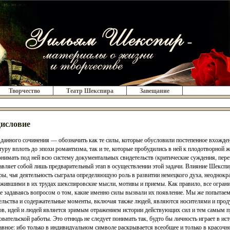
Творчество
Театр Шекспира
Завещание
исловие
 данного сочинения — обозначить как те силы, которые обусловили постепенное вхожде
туру вплоть до эпохи романтизма, так и те, которые пробудились в ней к плодотворной 
онимать под ней всю систему документальных свидетельств (критические суждения, пере
авляет собой лишь предварительный этап в осуществлении этой задачи. Влияние Шексп
ры, чья деятельность сыграла определяющую роль в развитии немецкого духа, неоднокр
жившими в их трудах шекспировские мысли, мотивы и приемы. Как правило, все ограни
не задаваясь вопросом о том, какие именно силы вызвали их появление. Мы же попытае
ельства и содержательные моменты, включая также людей, являются носителями и прод
в, идей и людей является зримым отражением истории действующих сил и тем самым пре
овательской работы. Это отнюдь не следует понимать так, будто бы личность играет в и
лавное: ибо только в индивидуальном символе раскрывается всеобщее и только в красоч