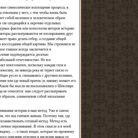
нное символическое воплощение процесса, в
а отвоевана у него, с тем чтобы вновь быть
ет собой явленное в человеческом образе
я
(не сводящийся к перечню отдельных
атурных фактов или психологии авторов историю
 авторы рассматриваются не изолированно друг
имеет право делать отбор, а создание общей
и в воссоздании общей картины. Мы стремимся не
ое главное всегда заключается в
вление подтверждается десятью
аибольшей отчетливостью. Не все
акт многозначен, поскольку каждая сила и
евесину, но никогда река не теряет связи со
общее русло и, смешиваясь с другими волнами,
ение или где новый приток (в-лияние) меняет его
 Какие бы мысли ни высказывались о Шекспире
 не относятся: нам следует рассматривать
м образом, ознаменовав собой эпохальные
онимание истории и наш метод. Уже в самом
том, что мы считаем живым. Поэтому там, где
 позаимствовать готовый метод. Метод есть
е личное переживание. В этом смысле и в моей
тоящему, — о таких вещах, которые по-прежнему
мого описания отделить в наследии живое от