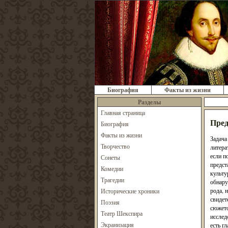
Биография
Факты из жизни
Разделы
Главная страница
Пред
Биография
Факты из жизни
Задача
Творчество
литера
если п
Сонеты
предст
Комедии
культу
Трагедии
обнару
рода, 
Исторические хроники
свидет
Поэзия
сюжето
Театр Шекспира
исслед
Экранизация
есть г