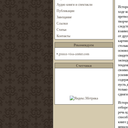
Аудио книги и спектакли
Истори
Публикации
ходе к
претво
Завещание
творче
Ссылки
следст
Статьи
взаимо
Контакты
от дру
картин
Рекомендуем
стольк
осново
•
greece-visa-center.com
свидет
засвид
тенден
Счетчики
своими
усилив
содерж
пусть 
только
сдвиги
Истори
отборе
речь и
способ
книге 
непоср