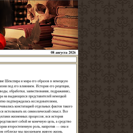
08 августа 2026
ние Шекспира и мира его образов в немецкую
жизни под его влиянием. История его рецепции,
воды, обработки, заимствования, подражания),
ира на выдающихся представителей немецкой
атно подтверждалась исследователями,
чивались констатацией отдельных фактов такого
мся истолковать их символический смысл. Все
уктами жизненных процессов; вся история
дставляет собой не конечную цель, а средство
стории второстепенную роль, напротив — она и
ном отблеске мы прозреваем живую жизнь.