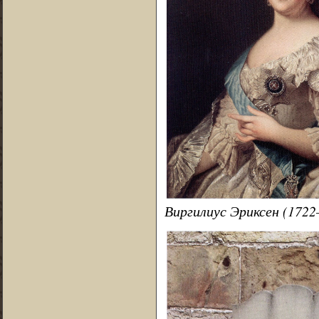
Виргилиус Эриксен (172