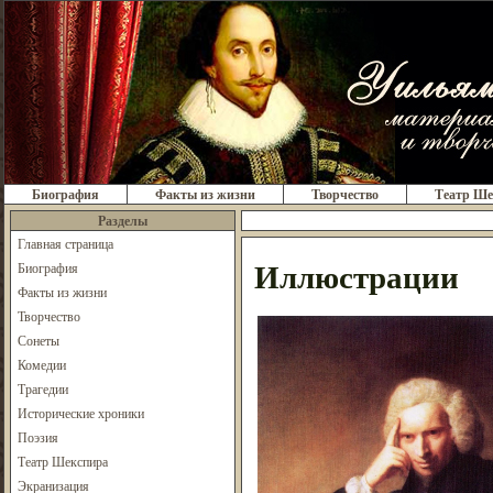
Биография
Факты из жизни
Творчество
Театр Ше
Разделы
Главная страница
Иллюстрации
Биография
Факты из жизни
Творчество
Сонеты
Комедии
Трагедии
Исторические хроники
Поэзия
Театр Шекспира
Экранизация