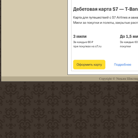
Copyright ©
Уильям Шекспи