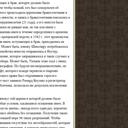
ющих в брак, которое должно было
тем чтобы всякий, кто был осведомлен об
этого происходила церемония бракосочетания в
невесты, и запись о бракосочетании вносилась в
ршеннолетия [21 года], а его невеста была
ать не раньше мая, но так или иначе с
ашении имен в течение определенного времени,
я крещенской недели; в 1582 г. этот промежуток
ния имен, вступающих в брак, приходились на
на. Может быть, юному Шекспиру потребовалось
емейства невесты отправились в Вустер,
ение, которое запрашивалось в таких случаях в
обора. Может быть, Уильям тоже ехал с ними,
биографов. Но будучи несовершеннолетним, он
фт, которого вскоре перевели в епархию
еского права был сторонником строгого
от пост занимал Ричард Коузин) и регистратор
облечены, позволяла им допускать исключения
нному) той церкви в которой должно было
собые условия, касавшиеся оглашения имен. В
и их имена»; иногда всего один раз, вероятно
овсе обойтись без оглашения. Получение таких
меньшей мере 98 таких разрешений. Чтобы
вшими отсутствие тех несообразностей, которые
енное заверение, в котором приводилось имя,