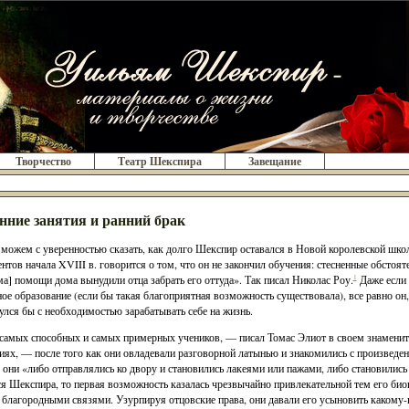
Творчество
Театр Шекспира
Завещание
анние занятия и ранний брак
можем с уверенностью сказать, как долго Шекспир оставался в Новой королевской шко
нтов начала XVIII в. говорится о том, что он не закончил обучения: стесненные обстоят
а] помощи дома вынудили отца забрать его оттуда». Так писал Николас Роу.
1
Даже если 
ое образование (если бы такая благоприятная возможность существовала), все равно он, 
улся бы с необходимостью зарабатывать себе на жизнь.
самых способных и самых примерных учеников, — писал Томас Элиот в своем знаменит
иях, — после того как они овладевали разговорной латынью и знакомились с произведен
 они «либо отправлялись ко двору и становились лакеями или пажами, либо становилис
ся Шекспира, то первая возможность казалась чрезвычайно привлекательной тем его би
 благородными связями. Узурпируя отцовские права, они давали его усыновить какому-