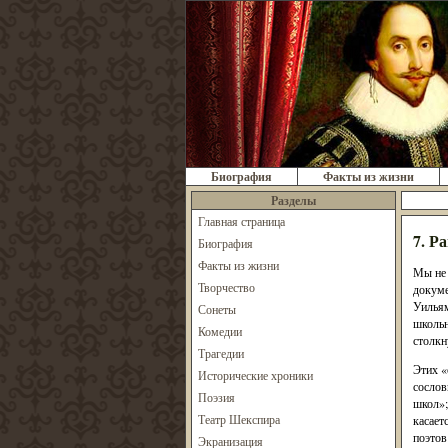
Биография
Факты из жизни
Разделы
Главная страница
7. Р
Биография
Факты из жизни
Мы не 
Творчество
докуме
Уильям
Сонеты
школьн
Комедии
столкн
Трагедии
Этих «
Исторические хроники
сослов
Поэзия
школ»;
Театр Шекспира
касает
поэтов
Экранизация