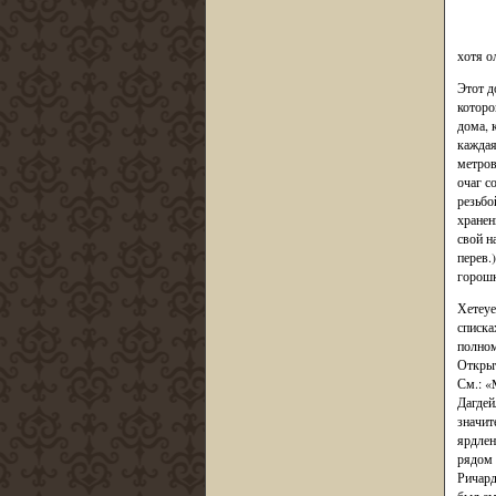
хотя о
Этот д
которо
дома, 
каждая
метров
очаг с
резьбо
хранен
свой н
перев.
горошк
Хетеуе
списка
полном
Открыт
См.: «
Дагдей
значит
ярдлен
рядом 
Ричард