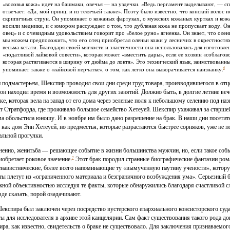
«воловья кожа» идет на башмаки, овечья — на уздечки. «Ведь пергамент выделывают, — с
отвечает: «Да, мой принц, и из телячьей также». Поэту было известно, что конский волос и
скрипичных струн. Он упоминает о кожаных фартуках, о мужских кожаных куртках и кожа
носили медники, и с юмором рассуждает о том, что дубленая кожа не пропускает воду. Он
овец» и с очевидным удовольствием говорит про «белое руно» ягненка. Он знает, что оле
мы можем предположить, что его отец приобретал оленьи кожи у лесничих в окрестностях
весьма кстати. Благодаря своей мягкости и эластичности она использовалась для изготовл
«податливой лайковой совести», которая может «вместить дары», если ее хозяин «соблагово
которая растягивается в ширину от дюйма до локтя». Это технический язык, заимствован
6
упоминает также о «лайковой перчатке», о том, как легко она выворачивается наизнанку.
 подмастерьем, Шекспир проводил свои дни среди груд товара, производившегося в отцо
 он находил время и возможность для других занятий. Должно быть, в долгие летние вече
ке, которая вела на запад от его дома через зеленые поля к небольшому селению под н
т Стратфорда, где проживало большое семейство Хетеуей. Шекспир ухаживал за старшей
ма обольстила юношу. И в ноябре им было дано разрешение на брак. В наши дни посетите
. как дом Энн Хетеуей, но предместья, которые разрастаются быстрее сорняков, уже не 
альной прогулки.
енно, женитьба — решающее событие в жизни большинства мужчин, но, если такое собы
иобретает роковое значение.
7
Этот брак породил странные биографические фантазии рома
навистнические, более всего напоминающие ту «вымученную паутину учености», котору
ты плетут из «ограниченного материала и безграничного возбуждения ума». Серьезный б
ной объективностью исследуя те факты, которые обнаружились благодаря счастливой с
вде сказать, порой озадачивают.
експира был заключен через посредство вустерского епархиального консисторского суда
ы для исследователя в архиве этой канцелярии. Сам факт существования такого рода до
ра, как известно, свидетельств о браке не существовало. Для заключения признаваемог