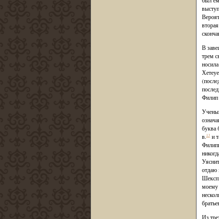
был ем
выступ
Вероят
вторая
сконча
В заве
трем с
носила
Хетеуе
(после
послед
Филип 
Ученый
означа
буква 
в.
13
и т
Филипп
никогд
Уяснит
отдаю 
Шекспи
моему 
нескол
братье
Из тре