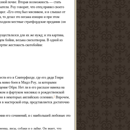
азной почве. Вторая возможность — стать
атели. Роу говорит, что отец принял своего
щил: «Его отец был мясником, и я слышал от
, то делал это весьма изящно и при этом
ходили местные стратфордские предания (он
уществлялся для их же нужд; и эта картина,
ем бойни, весьма смехотворна. В одной из
ертве жестокость скотобойни:
сти его в Снитерфилде, где его дядя Генри
ть мимо боен в Мидл-Роу, за которыми
ние Обри. Нет ли в его рассказе намека на
ожом и фартуком мясника) в рождественской
я в некоторых английских селениях.
5
Впрочем,
 в мастерской отца, представляется достаточно
ании его сочинений, и с наибольшей любовью это
нка, лисы, собаки и о лайке. Он знает, что