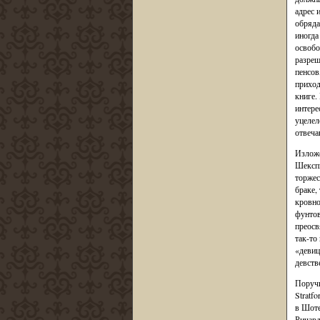
адрес 
обряда
иногда
освобо
разреш
пенсов
приход
книге.
интере
уцелел
отвеча
Изложе
Шекспи
торжес
браке,
кровно
фунтов
преосв
так-то
«девиц
девств
Поручи
Stratfo
в Шоте
Ричард