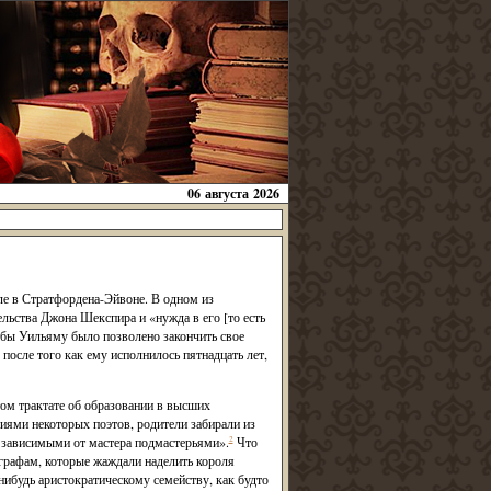
06 августа 2026
ле в Стратфордена-Эйвоне. В одном из
ельства Джона Шекспира и «нужда в его [то есть
бы Уильяму было позволено закончить свое
после того как ему исполнилось пятнадцать лет,
ом трактате об образовании в высших
иями некоторых поэтов, родители забирали из
ь зависимыми от мастера подмастерьями».
2
Что
ографам, которые жаждали наделить короля
нибудь аристократическому семейству, как будто