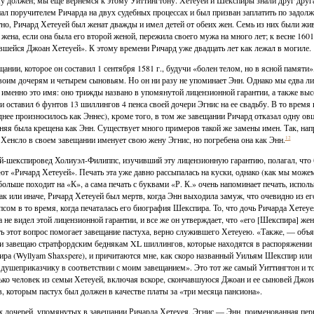
у должен; мы еще вернемся к этому Уиттингтону. Хетеуеи и Шекспиры знали друг друга
ал поручителем Ричарда на двух судебных процессах и был призван заплатить по задо
но, Ричард Хетеуей был женат дважды и имел детей от обеих жен. Семь из них были живы
 жена, если она была его второй женой, пережила своего мужа на много лет; к весне 1601
вшейся Джоан Хетеуей». К этому времени Ричард уже двадцать лет как лежал в могиле.
щании, которое он составил 1 сентября 1581 г., будучи «болен телом, но в ясной памяти
воим дочерям и четырем сыновьям. Но он ни разу не упоминает Энн. Однако мы едва л
 именно это имя: оно трижды названо в упомянутой лицензионной гарантии, а также высе
и оставил 6 фунтов 13 шиллингов 4 пенса своей дочери Эгнис на ее свадьбу. В то врем
днее произносилось как Эннес), кроме того, в том же завещании Ричард отказал одну ов
няя была крещена как Энн. Существует много примеров такой же замены имен. Так, нап
Хенсло в своем завещании именует свою жену Эгнис, но погребена она как Энн.
12
-шекспировед Холиуэл-Филиппс, изучивший эту лицензионную гарантию, полагал, что б
ют «Ричард Хетеуей». Печать эта уже давно рассыпалась на куски, однако (как мы може
больше походит на «К», а сама печать с буквами «Р. К.» очень напоминает печать, испо
ак или иначе, Ричард Хетеуей был мертв, когда Энн выходила замуж, что очевидно из 
сом в то время, когда печаталась его биография Шекспира. То, что дочь Ричарда Хетеу
а не видел этой лицензионной гарантии, и все же он утверждает, что «его [Шекспира] же
ь этот вопрос помогает завещание пастуха, верно служившего Хетеуею. «Также, — объяв
и завещаю стратфордским беднякам XL шиллингов, которые находятся в распоряжении 
ра (Wyllyam Shaxspere), и причитаются мне, как скоро названный Уильям Шекспир или
душеприказчику в соответствии с моим завещанием». Это тот же самый Уиттингтон и то
ько человек из семьи Хетеуей, включая вскоре, скончавшуюся Джоан и ее сыновей Джо
в, которым пастух был должен в качестве платы за «три месяца пансиона».
х дочерей, упомянутых в завещании Ричарда Хетеуея, Эгнис — Энн, поименованная перв