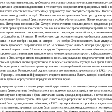
ое и наследственные права, требовалось всего лишь трехкратное оглашение имен вступа
одиться в церкви последовательно в течение трех воскресных или праздничных дней, с 
тельствах, способных помешать этому супружеству, мог выступить с протестом. После 
ствии семьи, друзей и соседей. Обычным местом ее проведения была приходская церковь 
скую книгу. Но данный брак заключался в особых обстоятельствах. Жених не достиг сове
нна. Интересное положение Энн Хетеуей стало очевидно лишь позднее; ей предстояло рож
ением брака нужно было спешить, так как каноническое право запрещало просить об огл
но в период начиная с воскресенья, выпадавшего на рождественский пост, и до окончани
 со 2 декабря по 13 января. В ноябре того года последние три дня, удобные для оглаше
сенья 18 и 25 ноября и на день св. Андрея — 30 ноября. Эта возможность была упуще
 чтобы преодолеть сопротивление отца? Во всяком случае, лишь 27 ноября двое друзей с
оженный на расстоянии 21 мили к западу от Стратфорда, чтобы получить обычное разреш
торском суде, занимавшем западную часть южного придела вустерского кафедрального с
жно, с Энн, которая сидела позади него на коне», как услужливо предполагает один из 
его мог добиться своим присутствием. В те времена епископом Вустера был Джон Уитги
бери; он ревностно боролся против церковных злоупотреблений, а в отношении канонич
ения законов. Консисторский суд возглавляли его чиновники: председатель (в 1582 г. эт
 Уормстри, исполнявший функции его старшего помощника. Власть, которой они были 
чных правил, определявших порядок заключения брака.
допущения делались в форме разрешений, адресованных священнику (иногда поименова
одить бракосочетание (необязательно в том приходе, где жила пара); в них излагались о
рых случаях вступавших в брак «сначала по закону дважды допрашивали, а затем оглашал
оге храма во время службы. Нам даже известно одно разрешение, в котором сводилось в
ений было делом довольно обычным; в 1582 г вустерский консисторский суд выдал по 
ть разрешение, просители должны были запастись несколькими документами подтвержда
 были устраняться посредством оглашения имен. Эти бумаги включали в себя: 1. Клятв