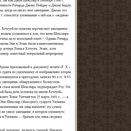
, так как Джон Шекспир в сентябре 1566 г.
лженности Ричарда Джону Пейджу и Джону Бидлу.
, когда он писал свое завещание. Джоан, его
 г. относится упоминание о ней как о «недавно
», Хетеуей по пунктам перечисляет завещанное
и можем усомниться в том, что жена Шекспира
чено на ее могильной плите.
11
Однако Ричард
я имена Энн и Эгнис были взаимозаменяемы
цу дочери Томаса Хетеуея, Эгнис, хотя
ример, известный театральный антрепренер
уквы приложенной к документу печати (Р. Х.)
м судить по уцелевшему ее изображению) вторая
льзовавшуюся в приходских записях 80-х гг. XVI
его завещания, обнаруженного Холиуэлом-
ея стала женой Шекспира, подтверждает Роу. Он
ной была дочь человека по имени Хетеуей».
ляет Томас Уиттингтон 25 марта 1601 г., — я
Энн Шекспир (Shaxspere), супруги Уильяма
 назначенные им лица выплатят эту сумму
 же самое завещание, в котором упомянуто
на и Уильяма — братьев или лишь сводных
ой, вероятно, является старшей. Никаких