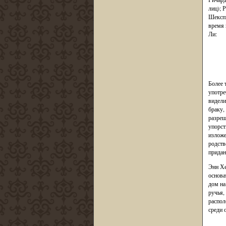
лиц); 
Шекспи
время 
Ли:
Более 
употре
видели
браку,
разреш
упорст
изложе
родств
прида
Энн Хе
основа
дом на
ручья,
распол
среди 