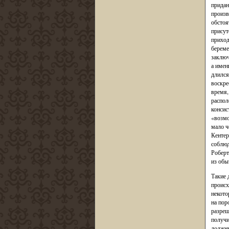
придан
произв
обстоя
присут
приход
береме
заключ
а имен
длился
воскре
время,
распол
консис
«возмо
мало ч
Кентер
соблюд
Роберт
из обы
Такие 
происх
некото
на пор
разреш
получи
должны