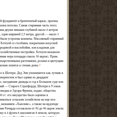
ый фундамент и бревенчатый каркас, проемы
алки потолка. Самая старинная часть этого
ована двумя нишами глубиной около 4 метров
 один шириной 2,5 метра, другой — около 3
ом были устроены комнаты. Массивный старинный
ы Хетеуей со столбами, покрытыми искусной
вредимой и маслобойня, или кладовая для
 хозяйственные постройки. Хетеуеи называли
нная мера площади (около 30 акров). Прим.
о лекарственными растениями, розами и цветущим
асмин лепится к стенам дома.
10
о в Шотери. Дед Энн упоминается как лучник в
оверителем и был одним из двадцати
, заседавшие дважды в год в Большом суде или
ений — Старого Стратфорда, Шотери и Уэлкок
 Сэведжа и Эдгара Фрпппа, издан» общества
50 гг. его имущество было оценено в
ниматься сельским хозяйством на еще пол-
 названием «Хьюлинс», а также на ярдленде
ия Ричарда составляли от 50 до 90 акров земли.
мму в 4 фунта 6 шиллингов 8 пенсов, которую