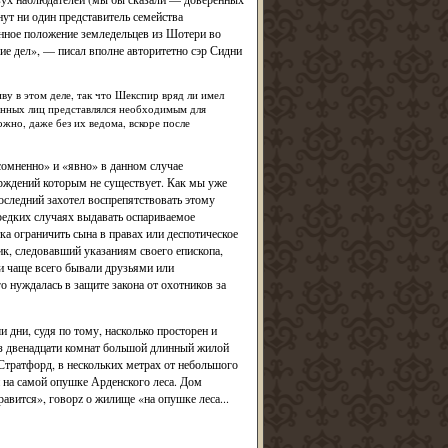
нут ни один представитель семейства
нное положение земледельцев из Шотери во
е дел», — писал вполне авторитетно сэр Сидни
ву в этом деле, так что Шекспир вряд ли имел
ванных лиц представлялся необходимым для
ожно, даже без их ведома, вскоре после
сомненно» и «явно» в данном случае
ерждений которым не существует. Как мы уже
оследний захотел воспрепятствовать этому
редких случаях выдавать оспариваемое
ка ограничить сына в правах или деспотическое
к, следовавший указаниям своего епископа,
и чаще всего бывали друзьями или
 нуждалась в защите закона от охотников за
дни, судя по тому, насколько просторен и
из двенадцати комнат большой длинный жилой
 Стратфорд, в нескольких метрах от небольшого
 на самой опушке Арденского леса. Дом
авится», говорz о жилище «на опушке леса...