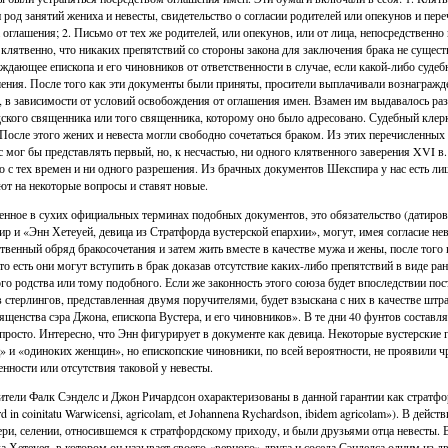
и род занятий жениха и невесты, свидетельство о согласии родителей или опекунов и пер
 оглашения; 2. Письмо от тех же родителей, или опекунов, или от лица, непосредственно
 клятвенно, что никаких препятствий со стороны закона для заключения брака не существ
ждающее епископа и его чиновников от ответственности в случае, если какой-либо судеб
ения. После того как эти документы были приняты, просители выплачивали вознагражде
, в зависимости от условий освобождения от оглашения имен. Взамен им выдавалось раз
ского священника или того священника, которому оно было адресовано. Судебный клер
 После этого жених и невеста могли свободно сочетаться браком. Из этих перечисленн
с мог бы представлять первый, но, к несчастью, ни одного клятвенного заверения XVI в.
о с тех времен и ни одного разрешения. Из брачных документов Шекспира у нас есть ли
ют на некоторые вопросы и ставят новые.
нное в сухих официальных терминах подобных документов, это обязательство (датирова
р и «Энн Хетеуей, девица из Стратфорда вустерской епархии», могут, имея согласие н
твенный обряд бракосочетания и затем жить вместе в качестве мужа и жены, после того
 то есть они могут вступить в брак доказав отсутствие каких-либо препятствий в виде 
го родства или тому подобного. Если же законность этого союза будет впоследствии пос
 стерлингов, представленная двумя поручителями, будет взыскана с них в качестве штр
ященства сэра Джона, епископа Вустера, и его чиновников». В те дни 40 фунтов составл
 просто. Интересно, что Энн фигурирует в документе как девица. Некоторые вустерские
» и «одиноких женщин», но епископские чиновники, по всей вероятности, не проявили 
енности или отсутствия таковой у невесты.
тели Фалк Сэнделс и Джон Ричардсон охарактеризованы в данной гарантии как стратфорд
rd in coinitatu Warwicensi, agricolam, et Johannena Rychardson, ibidem agricolam»). В де
ри, селении, относившемся к стратфордскому приходу, и были друзьями отца невесты. В
а Хетеуея, в котором он называет своего «верного» друга и соседа Сэнделса одним из 