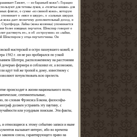
прашивает Гамлет, — из бараньей кожи?» Горацио
спользуют для тетивы луков, а «телячьи кишки» для
ных флягах, о сумке «из свиной кожи», которую
 упоминает о «мясе и шкуре», о «сальных шкурах
нья кожа дает лесничему дополнительный доход, и
 Стратфорда. Лайка (кожа козленка) упоминается
ения более изящных перчаток. Шекспир говорит о
лит растянуть ее», и об «остроумии» из «лайки,
ный Шекспиром у отца-перчаточника. Он
вской мастерской и остро пахнувшего кожей, и
ра 1582 г. он не раз пробирался по узкой
азванием Шотери, расположенному на расстоянии
 дочерью фермера и соблазнил ее, а возможно,
ли идут той же тропой к дому, известному с
позволяют почувствовать всю прелесть
тие происходит в жизни национального поэта,
нтические, сентиментальные,
ю, по словам Фрэнсиса Бэкона, философы-
иограф должен устранить эту паутину, с
лучайности или усердным поискам. Эти факты,
, и относящиеся к этому событию записи и ныне
кументов вызывает интерес, ибо во времена
о законом союза, гарантирующего право на