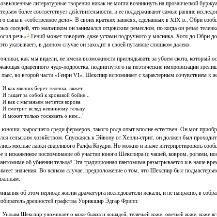
возвышенные литературные творения никак не могли возникнуть на прозаической буржу
терьем более соответствует действительности, и ее поддерживают самые ранние исследов
го сына в «собственное дело». В своих кратких записях, сделанных в XIX в., Обри сооб
рых соседей, что мальчиком он занимался отцовским ремеслом, по когда он резал теленка
осил речь».
3
Гений может говорить даже устами подручного у мясника. Хотя до Обри до
 это указывает), в данном случае он заходит в своей путанице слишком далеко.
очники, как мы видели, не имели возможности приглядывать за убоем скота, который ос
жающая одаренного чудо-подростка, подвигнутого на поэтические импровизации зрелищ
 пьес, во второй части «Генри VI», Шекспир вспоминает с характерным сочувствием к ж
И как мясник берет теленка, вяжет
И тащит за собой к кровавой бойне...
И как с мычаньем мечется корова
И смотрит вслед невинному тельцу
4
И может только тосковать о нем...
 юноши, выросшего среди фермеров, такого рода опыт вполне естествен. Он мог приобре
лся сельским хозяйством. Спускаясь к Эйвону от Хенли-стрит, он должен был проходи
лись мясные лавки сварливого Ралфа Коудри. Но можно и иначе интерпретировать сообще
е и искаженное воспоминание об участии юного Шекспира (с чашей, ковром, рогами, н
пантомиме об убиении тельца? Эта традиционная пантомима разыгрывается и в наше врем
 имеет значения. Во всяком случае, предположение о том, что Шекспир был подмастерьем
ованным.
инания об этом периоде жизни драматурга исследователи искали, и не напрасно, в собр
собиратель древностей графства Уорикшир Эдгар Фрипп:
Уильям Шекспир упоминает о коже быков и лошадей, телячьей коже, овечьей коже, коже ягне