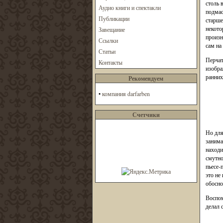
столь 
Аудио книги и спектакли
подмас
Публикации
старше
некото
Завещание
произн
Ссылки
сам на
Статьи
Перчат
Контакты
изобра
ранних
Рекомендуем
•
компания darfarben
Счетчики
Но для
занима
находи
смутно
пьесе-
это не
обосн
Воспом
делал 