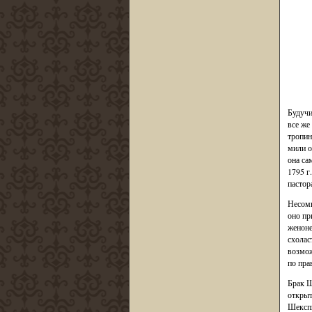
Будучи
все же
тропин
мили о
она са
1795 г
пастор
Несомн
оно пр
женоне
схолас
возмож
по пра
Брак Ш
открыт
Шекспи