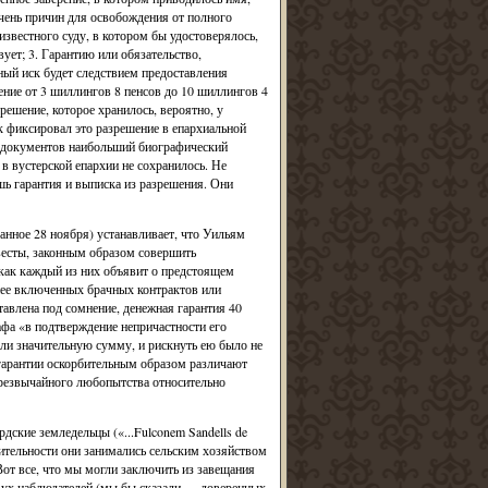
ечень причин для освобождения от полного
 известного суду, в котором бы удостоверялось,
ует; 3. Гарантию или обязательство,
ный иск будет следствием предоставления
ние от 3 шиллингов 8 пенсов до 10 шиллингов 4
решение, которое хранилось, вероятно, у
к фиксировал это разрешение в епархиальной
ых документов наибольший биографический
 в вустерской епархии не сохранилось. Не
шь гарантия и выписка из разрешения. Они
нное 28 ноября) устанавливает, что Уильям
евесты, законным образом совершить
 как каждый из них объявит о предстоящем
ранее включенных брачных контрактов или
тавлена под сомнение, денежная гарантия 40
афа «в подтверждение непричастности его
яли значительную сумму, и рискнуть ею было не
 гарантии оскорбительным образом различают
чрезвычайного любопытства относительно
ские земледельцы («...Fulconem Sandells de
йствительности они занимались сельским хозяйством
от все, что мы могли заключить из завещания
двух наблюдателей (мы бы сказали — доверенных