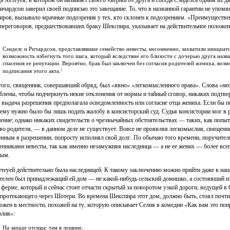
Ричардсон заверил своей подписью это завещание. То, что в названной гарантии не упомя
ров, вызывало мрачные подозрения у тех, кто склонен к подозрениям. «Преимуществе
переговоров, предшествовавших браку Шекспира, указывает на действительное положени
Сэнделс и Ричардсон, представлявшие семейство невесты, несомненно, захватили инициати
возможность избегнуть того шага, который вследствие его близости с дочерью друга наз
спасения ее репутации. Вероятно, брак был заключен без согласия родителей жениха, возм
8
подписания этого акта.
того, священник, совершавший обряд, был «явно» «легкомысленного права». Слова «не
блены, чтобы подчеркнуть некие отклонения от нормы и тайный сговор, никаких подтв
 выдача разрешения предполагала осведомленность или согласие отца жениха. Если бы п
 ему нужно было бы лишь подать жалобу в консисторский суд. Судья консистории мог в 
ение; однако никаких свидетельств о чрезвычайных обстоятельствах — таких, как попыт
во родителя, — в данном деле не существует. Вовсе не проявляя легкомыслия, священни
нным в разрешении, попросту исполнял свой долг. По обычаю того времени, поручител
енниками невесты, так как именно незамужняя наследница — а не ее жених — более всего
ным.
теуей действительно была наследницей. К такому заключению можно прийти даже в наши 
телен был принадлежащий ей дом — не какой-нибудь сельский домишко, а состоявший 
 ферме, который и сейчас стоит отчасти скрытый за поворотом узкой дороги, ведущей в
 протекающего через Шотери. Во времена Шекспира этот дом, должно быть, стоял почти
ожен в местности, похожей на ту, которую описывает Селия в комедии «Как вам это понр
олив»:
На западе отсюда: там в лощине,