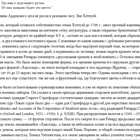
Где ивы у журчащего ручья,
9
От них направо будет это место.
ливы Арденского леса не росли в реальном лесу Энн Хетеуей.
ом, который оставался собственностью семьи Хетеуэй до 1746 г., имел прочный каменн
го заполняла нанесенная на плетеную сетку штукатурка, а также открытые бревенчатые б
которую датируют по крайней мере XV в., состоит из зала или гостиной, которая образ
, и двухэтажного восточного крыла. Сложенные из камня камины с дубовыми ригелями,
, появились здесь в следующем столетии, когда был надстроен верхний этаж, на котор
охранился в кухне до наших дней, а поднявшись по лестнице, можно видеть кровать чет
й (в завещании Ричарда упомянута «двуспальная кровать в моей комнате»). Осталась не
ия масла. Это было жилое помещение фермы, и в прежние времена его окружали другие
адел фермой «Хьюлэндс», на земле которой площадью в пол-ярдленда (Ярдленд — стари
) (от 10 до 23 акров) паслись овцы. Этого пастбища теперь нет. Однако палисадник с ег
ом все еще существует, так же как и фруктовый сад, где благоухают цветы и яблони и ж
и были состоятельными уорикширскими иоменами, и уже не первое их поколение обитал
х военных наборов. Он служил в своем приходе церковным сторожем констеблем, удост
очных граждан Старого Стратфорда (состоятельные граждане, числом не менее двадцати
ом суде (Таких судов было два — один для Стратфорда и другой для окрестных посел
Minutes and Accounts of the Corporation of Stratford-upon-Avon», под редакцией Ричарда
л (Oxford and London, 1921—1930), I, p. XXIII). При распределении налогов в 1549—15
ельную сумму — 10 фунтов стерлингов. После его смерти его сын Ричард продолжал за
де земли, называвшейся «Хьюлэнд», а также на небольшом холме и на пол-ярдленде под
с домом, которым впоследствии владел некий Томас Перкинс; в общей сложности владен
 нанимал пастуха, Томаса Уиттингтона, и в своем завещании не забыл уплатить тому су