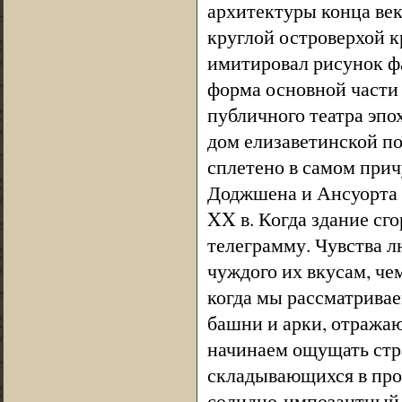
архитектуры конца век
круглой островерхой к
имитировал рисунок ф
форма основной части 
публичного театра эп
дом елизаветинской по
сплетено в самом прич
Доджшена и Ансуорта ч
XX в. Когда здание сг
телеграмму. Чувства л
чуждого их вкусам, че
когда мы рассматривае
башни и арки, отража
начинаем ощущать стр
складывающихся в про
солидно-импозантный 