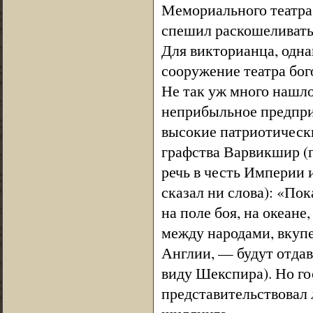
Мемориального театра
спешил раскошеливать
Для викторианца, одн
сооружение театра бог
Не так уж много нашло
неприбыльное предприя
высокие патриотически
графства Варвикшир (г
речь в честь Империи и
сказал ни слова): «По
на поле боя, на океане
между народами, вкупе 
Англии, — будут отдав
виду Шекспира). Но го
представительствовал 