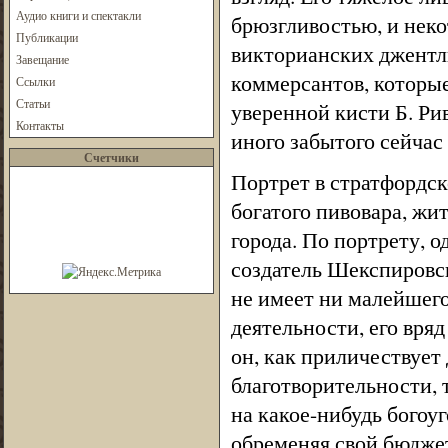
Аудио книги и спектакли
брюзгливостью, и неко
Публикации
викторианских джентл
Завещание
коммерсантов, которые
Ссылки
Статьи
уверенной кисти Б. Рив
Контакты
иного забытого сейчас
Счетчики
Портрет в стратфордск
богатого пивовара, жи
города. По портрету, 
создатель Шекспировск
не имеет ни малейшего
деятельности, его вряд
он, как приличествует
благотворительности, 
на какое-нибудь богоуг
обременяя свой бюджет 