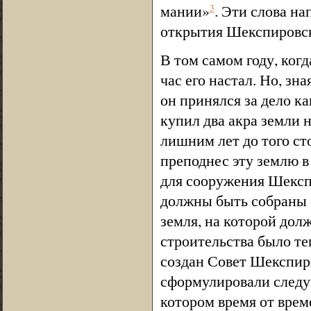
мании»
. Эти слова на
3
открытия Шекспировск
В том самом году, ког
час его настал. Но, зн
он принялся за дело ка
купил два акра земли на
лишним лет до того ст
преподнес эту землю в
для сооружения Шексп
должны быть собраны 
земля, на которой долж
строительства было те
создан Совет Шекспи
сформулировали следую
котором время от врем