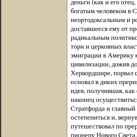
деньги (как и его оте
богатым человеком в С
неортодоксальным и р
доставшееся ему от пр
радикальным политик
тори и церковных влас
эмиграции в Америку 
цивилизации, дожив до
Хервордшире, порвал с
основал в диких прери
идея, получившая, как
наконец осуществиться
Стратфорда и главный 
остепениться и, верну
путешествовал по прер
пионеру Нового Света.