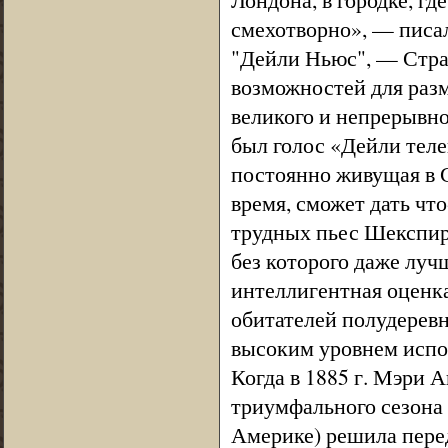
смехотворно», — писа
"Дейли Ньюс", — Стра
возможностей для раз
великого и непрерывн
был голос «Дейли телег
постоянно живущая в С
время, сможет дать чт
трудных пьес Шекспира
без которого даже луч
интеллигентная оценка
обитателей полудеревн
высоким уровнем исп
Когда в 1885 г. Мэри 
триумфального сезона 
Америке) решила пере