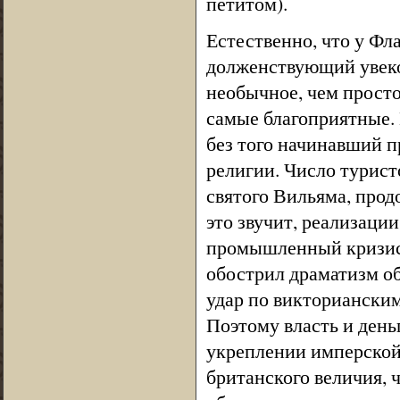
петитом).
Естественно, что у Фл
долженствующий увеко
необычное, чем просто
самые благоприятные. 
без того начинавший п
религии. Число турис
святого Вильяма, прод
это звучит, реализаци
промышленный кризис,
обострил драматизм о
удар по викториански
Поэтому власть и ден
укреплении имперской
британского величия,