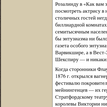
Розалинду в «Как вам 
посмотреть актрису в н
столичных гостей негд
биллиардной комнатах 
семитысячным населени
бы энтузиазма ни было
газета особого энтузи
Варвикшире, а в Вест-
Шекспиру — и никаких
Когда сторонники Флау
1876 г. открылся вагн
фестивалю покровитель
мейнингенцев — их гер
Стратфордскому театр
королевы Виктории ни 