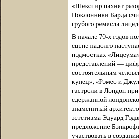
«Шекспир пахнет разор
Поклонники Барда счит
грубого ремесла лицед
В начале 70-х годов по
сцене надолго наступае
подмостках «Лицеума»
представлений — цифр
состоятельным челове
купец», «Ромео и Джул
гастроли в Лондон при
сдержанной лондонско
знаменитый архитектор
эстетизма Эдуард Годв
предложение Бэнкрофто
участвовать в создан