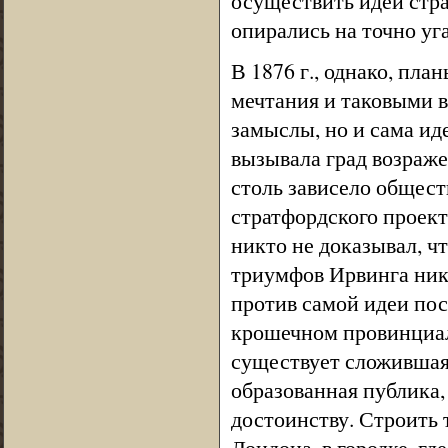
осуществить идеи стра
опирались на точно уг
В 1876 г., однако, пл
мечтания и таковыми в
замыслы, но и сама ид
вызывала град возраже
столь зависело общес
стратфордского проект
никто не доказывал, ч
триумфов Ирвинга никт
против самой идеи пос
крошечном провинциал
существует сложившая
образованная публика,
достоинству. Строить 
Лондона, в городке, гд