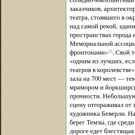
заказчиков, архитект
театра, стоявшего в о
над самой рекой, здан
пространствах города 
Мемориальной ассоциа
фронтонами»
, Свой 
16
«одним из лучших, есл
театров в королевстве»
зала на 700 мест — те
мрамором и йоркширс
прочности. Небольшую
сцену отгораживал от 
художника Беверли. Н
берег Темзы, где сред
дороге едет блестящая