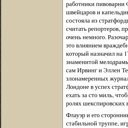
работники пивоварни 
швейцаров и капельдин
состояла из стратфорд
считать репортеров, п
очень немного. Разоча
это влиянием враждеб
который назначил на 1
знаменитой мелодрамы 
сам Ирвинг и Эллен Те
злонамеренных журнали
Лондоне в успех страт
ехать за сто миль, чт
ролях шекспировских 
Флауэр и его сторонни
стабильной труппе, иг