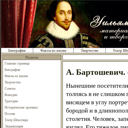
Биография
Факты из жизни
Творчество
Театр Ше
Разделы
Главная страница
А. Бартошевич.
Биография
Факты из жизни
Творчество
Нынешние посетители 
Сонеты
толпясь в не слишком 
Комедии
висящем в углу портре
Трагедии
Исторические хроники
бородой и в длиннопол
Поэзия
столетия. Человек, за
Театр Шекспира
взгляд. Его тяжелое л
Экранизация