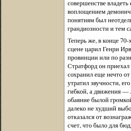
совершенстве владеть
воплощением демониче
понятиям был неотдели
грандиозности и тем с
Теперь же, в конце 70-
сцене царил Генри Ирв
провинции или по раз
Стратфорд он приехал 
сохранил еще нечто от
утратил звучности, ег
гибкой, а движения — 
обаяние былой громко
далеко не худший выбо
отказался от вознагра
счет, что было для бю