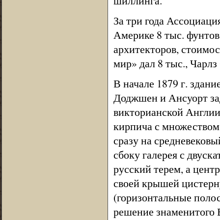
шиллинга.
За три года Ассоциация
Америке 8 тыс. фунтов
архитекторов, стоимо
мир» дал 8 тыс., Чарл
В начале 1879 г. здани
Доджшен и Ансуорт зад
викторианской Англии.
кирпича с множеством
сразу на средневековы
сбоку галерея с двус
русский терем, а цент
своей крышей цистерн
(горизонтальные полос
решение знаменитого 