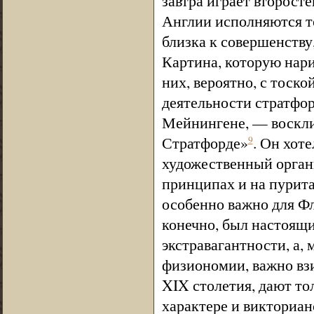
завтра играет второст
Англии исполняются то
близка к совершенству
Картина, которую нар
них, вероятно, с тоск
деятельности стратфорд
Мейнингене, — воскли
Стратфорде»
. Он хот
9
художественный орган
принципах и на пурит
особенно важно для Фл
конечно, был настоящ
экстравагантности, а,
физиономии, важно вз
XIX столетия, дают то
характере и викториан