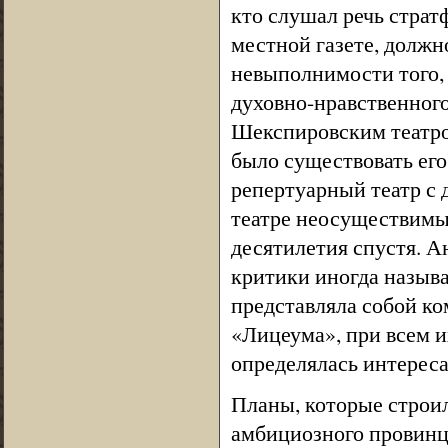
кто слушал речь страт
местной газете, должн
невыполнимости того, 
духовно-нравственного
Шекспировским театро
было существовать ег
репертуарный театр с 
театре неосуществимы н
десятилетия спустя. А
критики иногда назыв
представляла собой ко
«Лицеума», при всем и
определялась интерес
Планы, которые строил
амбициозного провинци