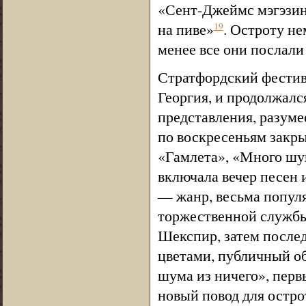
«Сент-Джеймс мэгэзин»
на пиве»
. Остроту не
19
менее все они послали
Стратфордский фестива
Георгия, и продолжался 
представления, разумее
по воскресеньям закр
«Гамлета», «Много шум
включала вечер песен 
— жанр, весьма популя
торжественной службы 
Шекспир, затем после
цветами, публичный о
шума из ничего», перв
новый повод для острот