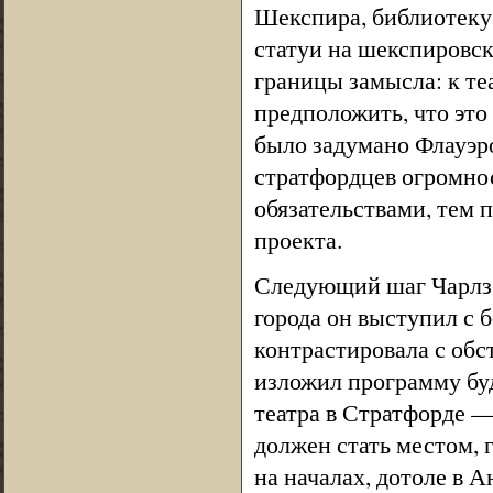
Шекспира, библиотеку 
статуи на шекспировс
границы замысла: к те
предположить, что эт
было задумано Флауэро
стратфордцев огромнос
обязательствами, тем 
проекта.
Следующий шаг Чарлз Ф
города он выступил с 
контрастировала с обс
изложил программу буду
театра в Стратфорде —
должен стать местом, 
на началах, дотоле в А