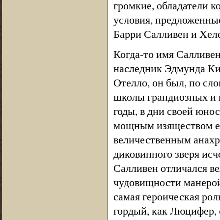
громкие, обладатели к
условия, предложенны
Барри Салливен и Хел
Когда-то имя Салливен
наследник Эдмунда Ки
Отелло, он был, по с
школы грандиозных и 
годы, в дни своей юно
мощным изяществом его
величественным анахр
диковинного зверя исч
Салливен отличался в
чудовищности манерой 
самая героическая рол
гордый, как Люцифер, 