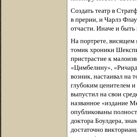
Создать театр в Страт
в прерии, и Чарлз Фла
отчасти. Иначе и быть 
На портрете, висящем 
томик хроники Шекспир
пристрастие к малоиз
«Цимбелину», «Ричарду
возник, настаивал на 
глубоким ценителем и
выпустил на свои сред
названное «издание Ме
опубликованы полность
доктора Боулдера, зна
достаточно викторианц