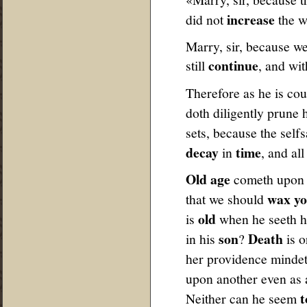
increase
did not
the w
Marry, sir, because we
continue
still
, and wit
Therefore as he is co
doth diligently prune 
sets, because the sel
decay
time
in
, and all
Old age
cometh upon us
wax y
that we should
old
is
when he seeth 
son
Death
in his
?
is o
her providence mindet
upon another even as
t
Neither can he seem