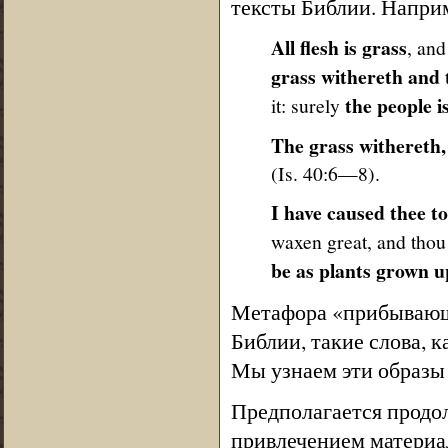
тексты Библии. Напри
All flesh is grass
, and
grass withereth and 
the people i
it: surely
The grass withereth,
(Is. 40:6—8).
I have caused thee to
waxen great, and thou
be as plants grown u
Метафора «прибывающ
Библии, такие слова, к
Мы узнаем эти образы
Предполагается продо
привлечением материа