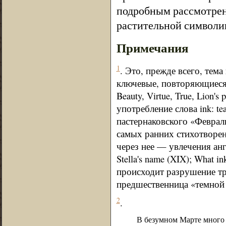
подробным рассмотрен
растительной символи
Примечания
1
. Это, прежде всего, тем
ключевые, повторяющиеся, к
Beauty, Virtue, True, Lion'
употребление слова ink: te
пастернаковского «Февраль
самых ранних стихотворен
через нее — увлечения англ
Stella's name (XIX); What i
происходит разрушение тр
предшественница «темной 
2
.
В безумном Марте много 