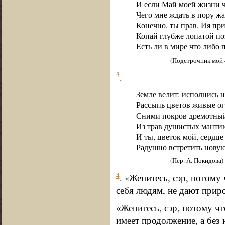
И если Май моей жизни ч
Чего мне ждать в пору ж
Конечно, ты прав, Ия пр
Копай глубже лопатой по
Есть ли в мире что либо 
(Подстрочник мо
3
.
Земле велит: исполнись 
Рассыпь цветов живые ог
Сними покров дремотны
Из трав душистых мантию
И ты, цветок мой, сердце
Радушно встретить новую
(Пер. А. Покидова)
4
. «Женитесь, сэр, потому
себя людям, не дают прир
«Женитесь, сэр, потому чт
имеет продолжение, а без 