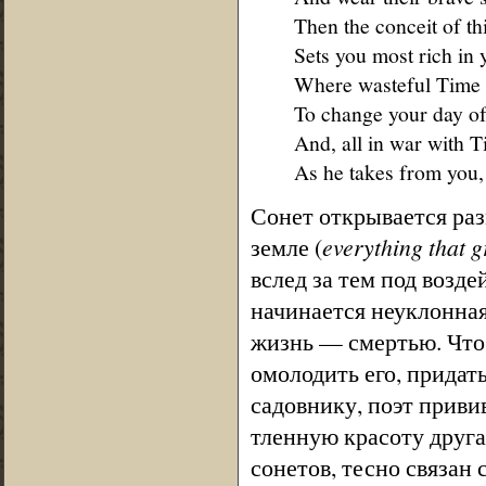
Then the conceit of th
Sets you most rich in 
Where wasteful Time 
To change your day of 
And, all in war with T
As he takes from you,
Сонет открывается раз
земле (
everything that 
вслед за тем под возд
начинается неуклонная
жизнь — смертью. Чтоб
омолодить его, придат
садовнику, поэт приви
тленную красоту друга
сонетов, тесно связа