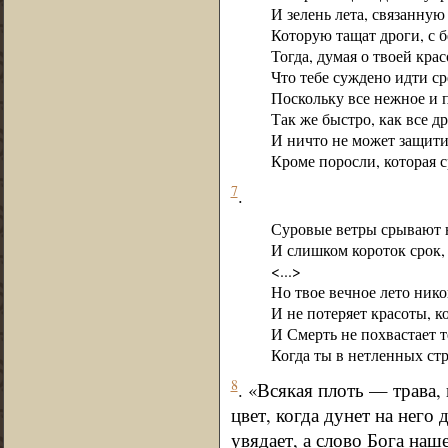
И зелень лета, связанную
Которую тащат дроги, с б
Тогда, думая о твоей крас
Что тебе суждено идти ср
Поскольку все нежное и п
Так же быстро, как все др
И ничто не может защити
Кроме поросли, которая ср
7
.
Суровые ветры срывают 
И слишком короток срок,
<...>
Но твое вечное лето нико
И не потеряет красоты, к
И Смерть не похвастает т
Когда ты в нетленных стр
8
. «Всякая плоть — трава, 
цвет, когда дунет на него 
увядает, а слово Бога наш