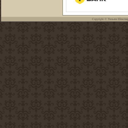
Copyright ©
Уильям Шекспи