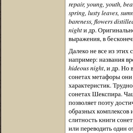
repair, young, youth, beau
spring, lusty leaves, summ
bareness, flowers distille
night
и др. Оригинальн
выражения, в бесконеч
Далеко не все из этих
например: названия вр
hideous night
, и др. Но
сонетах метафоры они
характеристик. Трудно
сонетах Шекспира. Чащ
позволяет поэту дости
образных комплексов и
слитность книги сонет
или переводить один о