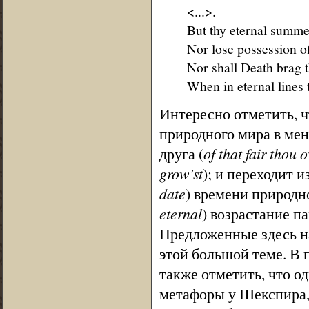
<...>.
But thy eternal summer
Nor lose possession of 
Nor shall Death brag t
When in eternal lines 
Интересно отметить, ч
природного мира в мен
друга (
of that fair thou o
grow'st
); и переходит 
date
) времени природн
eternal
) возрастание п
Предложенные здесь н
этой большой теме. В
также отметить, что 
метафоры у Шекспира,