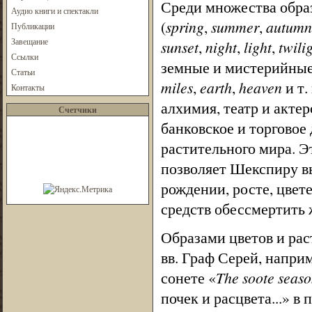
Среди множества образ
Аудио книги и спектакли
(
spring
,
summer
,
autumn
Публикации
Завещание
sunset
,
night
,
light
,
twili
Ссылки
земные и мистерийные
Статьи
miles
,
earth
,
heaven
и т.
Контакты
алхимия, театр и акте
Счетчики
банковское и торговое 
растительного мира. Э
позволяет Шекспиру в
рождении, росте, цвете
средств обессмертить
Образами цветов и ра
вв. Граф Серей, напри
сонете «
The soote seaso
почек и расцвета...» в