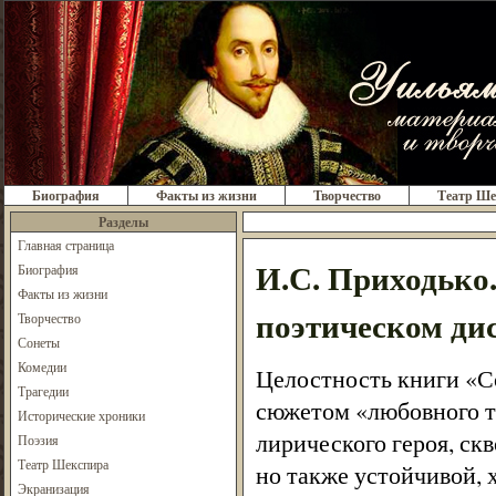
Биография
Факты из жизни
Творчество
Театр Ше
Разделы
Главная страница
И.С. Приходько
Биография
Факты из жизни
поэтическом ди
Творчество
Сонеты
Комедии
Целостность книги «С
Трагедии
сюжетом «любовного т
Исторические хроники
лирического героя, с
Поэзия
Театр Шекспира
но также устойчивой, 
Экранизация