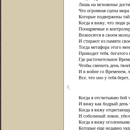
Лишь на мгновенье дости
Что огромная сцена мира 
Которые подвержены тай
Когда я вижу, что люди 
Поощряемые и контролир
Возносятся в своем моло
И стирают из памяти свое
Тогда метафора этого ме
Приводит тебя, богатого
Где расточительное Врем
Чтобы сменить день твое
И в войне со Временем, л
Все, что оно у тебя берет
6
.
Когда я отсчитываю бой ч
И вижу как бодрый день т
Когда я вижу отцветающ
И соболиный локон, убел
Когда я вижу оголенным
Которые еще недавно укр