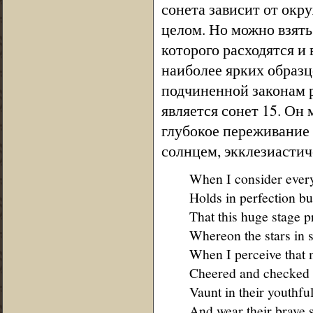
сонета зависит от окр
целом. Но можно взять
которого расходятся и
наиболее ярких образц
подчиненной законам р
является сонет 15. Он
глубокое переживание 
солнцем, экклезиастич
When I consider every
Holds in perfection bu
That this huge stage 
Whereon the stars in 
When I perceive that m
Cheered and checked e
Vaunt in their youthful
And wear their brave 