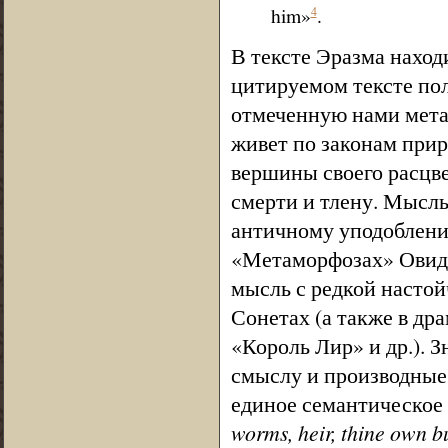
him»
.
4
В тексте Эразма наход
цитируемом тексте по
отмеченную нами мета
живет по законам приро
вершины своего расцве
смерти и тлену. Мысль
античному уподоблени
«Метаморфозах» Овиди
мысль с редкой настой
Сонетах (а также в др
«Король Лир» и др.). 
смыслу и производные 
единое семантическое
worms, heir, thine own bud