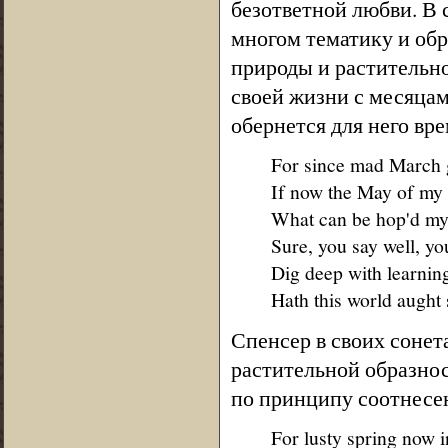
безответной любви. В
многом тематику и об
природы и растительно
своей жизни с месяцам
обернется для него вр
For since mad March 
If now the May of my 
What can be hop'd my 
Sure, you say well, y
Dig deep with learning
Hath this world aught s
Спенсер в своих сонет
растительной образнос
по принципу соотнесен
For lusty spring now i