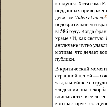
колдунья. Хотя сама Е
подданных приверженце
девизом
Video et taceo
1
подозрительным и вра
в1586 году. Когда фра
храме / И, как святую, 
англичане чутко улавл
мотивы, что делает в
публики.
В критический момент
страшной ценой — сою
за дальнейшее сотрудн
злодеяний она оскорбля
вписывается в ее леге
контрастирует со сцен