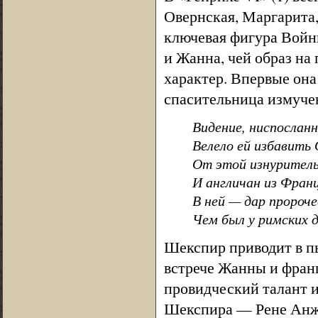
Овернская, Маргарита,
ключевая фигура Войны
и Жанна, чей образ на 
характер. Впервые она 
спасительница измуче
Видение, ниспосланн
Велело ей избавить 
От этой изнуритель
И англичан из Фран
В ней — дар пророче
Чем был у римских д
Шекспир приводит в пь
встрече Жанны и фран
провидческий талант и 
Шекспира — Рене Анжу