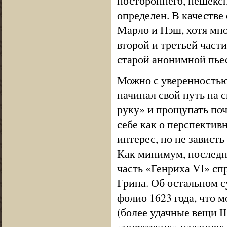
постороннего, нешексп
определен. В качестве
Марло и Нэш, хотя мно
второй и третьей част
старой анонимной пьес
Можно с уверенностью
начинал свой путь на с
руку» и прощупать почв
себе как о перспектив
интерес, но не зависть
Как минимум, последне
часть «Генриха VI» с
Грина. Об остальном с
фолио 1623 года, что 
(более удачные вещи Ш
«пиратских» изданиях-