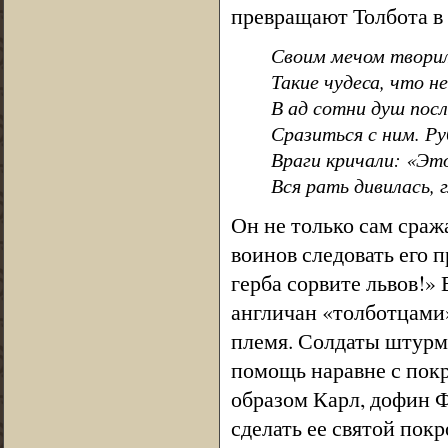
превращают Толбота в 
Своим мечом твори
Такие чудеса, что 
В ад сотни душ посл
Сразиться с ним. Ру
Враги кричали: «Это
Вся рать дивилась, г
Он не только сам сраж
воинов следовать его п
герба сорвите львов!»
англичан «толботцами
племя. Солдаты штурму
помощь наравне с пок
образом Карл, дофин 
сделать ее святой пок