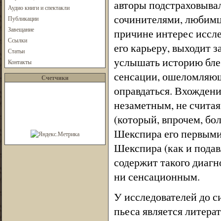
авторы подстраховыва
Аудио книги и спектакли
сочинителями, любимц
Публикации
Завещание
причине интерес иссле
Ссылки
его карьеру, выходит 
Статьи
услышать историю бле
Контакты
сенсации, ошеломляющ
Счетчики
оправдаться. Вхожден
незаметным, не считая
(который, впрочем, бо
Шекспира его первыми
Шекспира (как и пода
содержит такого диагно
ни сенсационным.
У исследователей до с
пьеса является литер