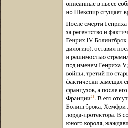
описанные в пьесе соб
но Шекспир сгущает вр
После смерти Генриха 
за регентство и фактич
Генрих IV Болингброк
дилогию), оставил пос
и решимостью стремили
под именем Генриха V;
войны; третий по стар
фактически замещал св
французов, а после ег
Франции
. В его отс
21
Болингброка, Хемфри Л
лорда-протектора. В с
юного короля, жаждавш