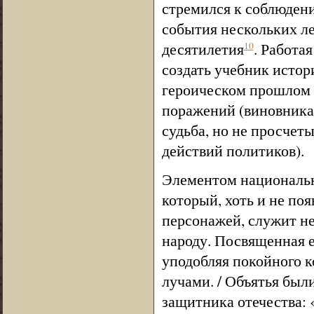
стремился к соблюден
события нескольких ле
десятилетия
. Работая
10
создать учебник истор
героическом прошлом 
поражений (виновника
судьба, но не просчет
действий политиков).
Элементом национально
который, хоть и не поя
персонажей, служит н
народу. Посвященная е
уподобляя покойного к
лучами. / Объятья были
защитника отечества: 