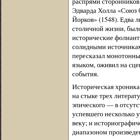
распрями сторонников
Эдварда Холла «Союз 
Йорков» (1548). Едва л
столичной жизни, был
исторические фолианты
солидными источникам
пересказал монотонны
языком, оживил на сце
события.
Историческая хроника
на стыке трех литерат
эпического — в отсутс
успевшего несколько у
веку; и историографич
диапазоном произведен