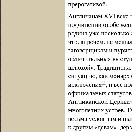
прерогативой.
Англичанам XVI века 
подчинении особе женс
родина уже несколько 
что, впрочем, не меша
заговорщикам и пурит
обличительных выступ
шлюхой». Традиционал
ситуацию, как монарх 
исключения
, и все 
16
официальных статусов 
Англиканской Церкви»
многолетних устоев. Т
весьма условным и шат
к другим «девам», дер