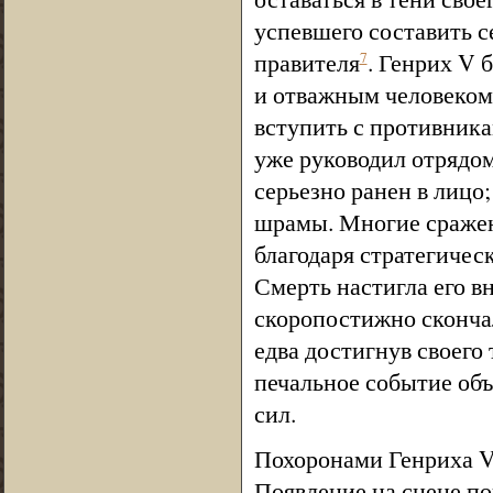
успевшего составить с
правителя
. Генрих V 
7
и отважным человеком;
вступить с противника
уже руководил отрядом
серьезно ранен в лицо
шрамы. Многие сраже
благодаря стратегичес
Смерть настигла его в
скоропостижно сконча
едва достигнув своего
печальное событие об
сил.
Похоронами Генриха V 
Появление на сцене п