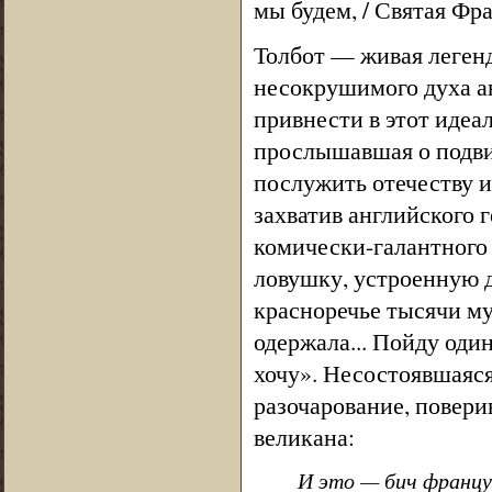
мы будем, / Святая Фр
Толбот — живая леген
несокрушимого духа ан
привнести в этот идеа
прослышавшая о подви
послужить отечеству 
захватив английского 
комически-галантного 
ловушку, устроенную д
красноречье тысячи му
одержала... Пойду один
хочу». Несостоявшаяс
разочарование, повери
великана:
И это — бич францу