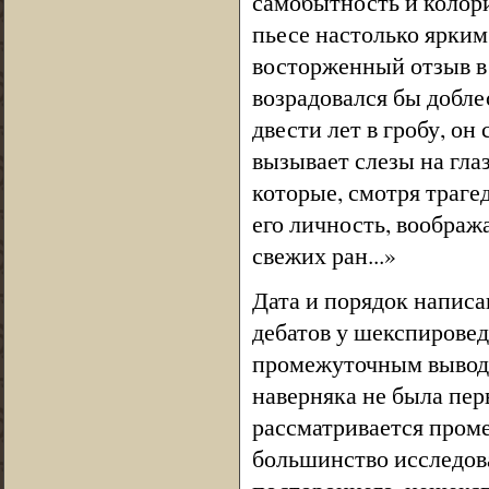
самобытность и колори
пьесе настолько ярким
восторженный отзыв в 
возрадовался бы добле
двести лет в гробу, он
вызывает слезы на гла
которые, смотря траге
его личность, вообража
свежих ран...»
Дата и порядок написа
дебатов у шекспировед
промежуточным вывода
наверняка не была пер
рассматривается проме
большинство исследова