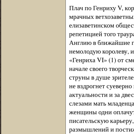
Плач по Генриху V, к
мрачных ветхозаветных
елизаветинском общес
репетицией того траур
Англию в ближайшие г
немолодую королеву, и
«Генриха VI» (1) от см
начале своего творчес
струны в душе зрителе
не вздрогнет суеверно
актуальности и за двес
слезами мать младенца 
женщины одни оплачут
писательскую карьеру,
размышлений и постиж