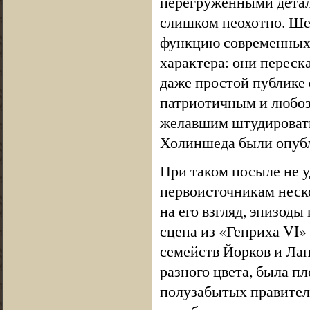
перегруженными детал
слишком неохотно. Ше
функцию современных 
характера: они перес
даже простой публике 
патриотичным и любоз
желавшим штудироват
Холиншеда были опубл
При таком посыле не у
первоисточникам неско
на его взгляд, эпизод
сцена из «Генриха VI»
семейств Йорков и Лан
разного цвета, была п
полузабытых правител