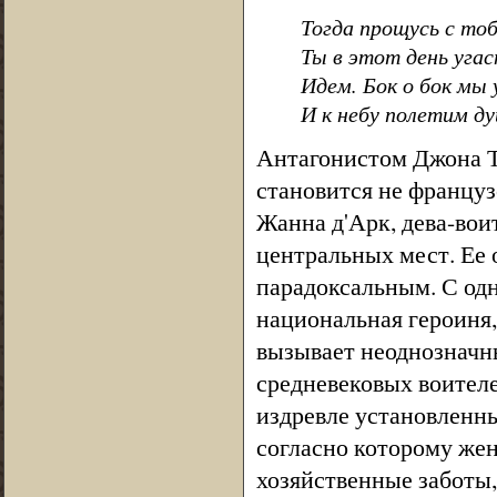
Тогда прощусь с то
Ты в этот день угас
Идем. Бок о бок мы
И к небу полетим ду
Антагонистом Джона Т
становится не француз
Жанна д'Арк, дева-воит
центральных мест. Ее 
парадоксальным. С одн
национальная героиня,
вызывает неоднозначны
средневековых воителе
издревле установленны
согласно которому же
хозяйственные заботы,