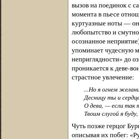
вызов на поединок с с
момента в пьесе отно
куртуазные ноты — он
любопытство и смутное
осознанное неприятие),
упоминает чудесную м
неприглядности» до о
проникается к деве-в
страстное увлечение:
...Но я огнем желан
Десницу ты и сердце
О дева, — если так 
Твоим слугой я буду,
Чуть позже герцог Бур
описывая их побег: «Ру