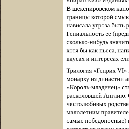
В шекспировском канон
границы которой смык
нависала угроза быть 
Гениальность ее (предп
сколько-нибудь значит
хотя бы как пьеса, на
вкусах и интересах ел
Трилогия «Генрих VI»
монарху из династии а
«Король-младенец» ст
расколовшей Англию. С
честолюбивых родстве
малолетним правителем
самые победоносные) 
оставаться в тени свое