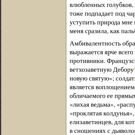
влюбленных голубков, 
тоже подпадает под ча
уступить природа мне 
меня сразила, как паль
Амбивалентность образ
выражается ярче всего
противники. Французск
ветхозаветную Дебору
новую святую»; солдат
является воплощением 
обличаемого ее прямы
«лихая ведьма», «расп
«проклятая колдунья», 
елизаветинцев, для ко
в сношениях с дьяволо