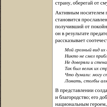
страну, оберегай от см
Активным носителем па
становится прославле
получивший от покойно
он в результате предат
рассказывает соотечес
Мой грозный вид их 
Никто не смел прибл
Не доверяли и стен
Так был велик их ст
Что думали: могу с
Ломать, столбы ал
В представлении солда
и благородство; его до
национальным героем, 