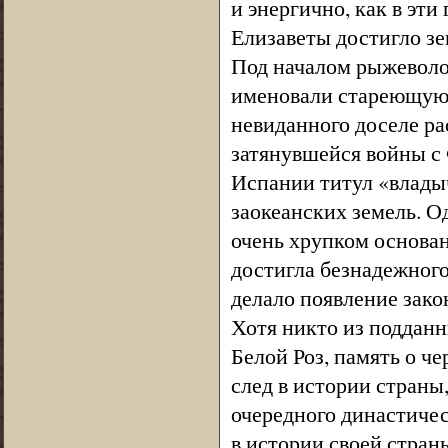
и энергично, как в эти
Елизаветы достигло зе
Под началом рыжеволо
именовали стареющую 
невиданного доселе ра
затянувшейся войны с 
Испании титул «влады
заокеанских земель. О
очень хрупком основа
достигла безнадежного
делало появление зако
Хотя никто из поддан
Белой Роз, память о ч
след в истории страны
очередного династичес
в истории своей стран