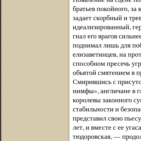
братьев покойного, за
задает скорбный и тр
идеализированный, гер
гнал его врагов сильне
поднимал лишь для по
елизаветинцев, на про
способном пресечь уг
объятой смятением в п
Смирившись с присутс
нимфы», англичане в г
королевы законного су
стабильности и безопа
представил свою пьесу
лет, и вместе с ее уг
тюдоровская, — продо