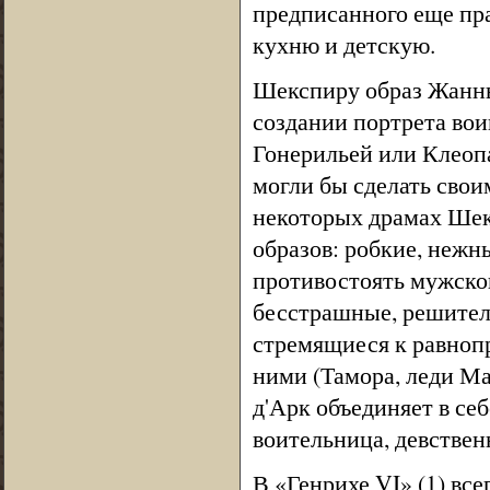
предписанного еще пра
кухню и детскую.
Шекспиру образ Жанны
создании портрета вои
Гонерильей или Клеопа
могли бы сделать свои
некоторых драмах Шек
образов: робкие, нежн
противостоять мужской
бесстрашные, решител
стремящиеся к равноп
ними (Тамора, леди М
д'Арк объединяет в се
воительница, девствен
В «Генрихе VI» (1) вс