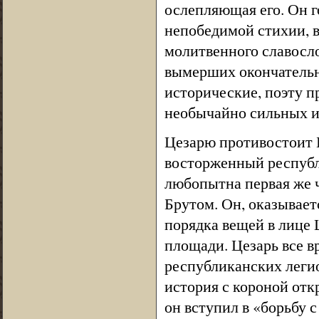
ослепляющая его. Он го
непобедимой стихии, в
молитвенного славосло
вымерших окончательн
исторические, поэту п
необычайно сильных и
Цезарю противостоит Б
восторженный республ
любопытна первая же че
Брутом. Он, оказывает
порядка вещей в лице 
площади. Цезарь все в
республиканских леги
история с короной откр
он вступил в «борьбу 