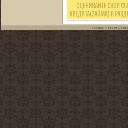
Copyright ©
Уильям Шекспи