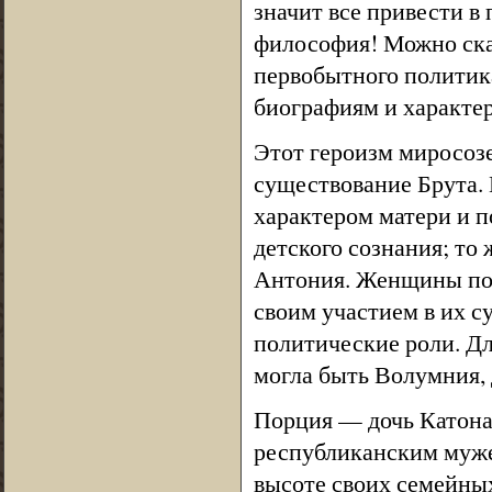
значит все привести в 
философия! Можно ска
первобытного политика
биографиям и характе
Этот героизм миросозе
существование Брута. 
характером матери и п
детского сознания; то 
Антония. Женщины пов
своим участием в их с
политические роли. Д
могла быть Волумния,
Порция — дочь Катона и
республиканским муже
высоте своих семейных