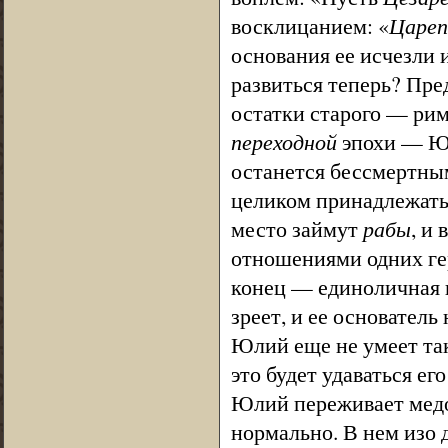
восклицанием: «
Цареп
основания ее исчезли 
развиться теперь? Пре
остатки старого — рим
переходной
эпохи — Юл
останется бессмертны
целиком принадлежат
место займут
рабы
, и
отношениями одних ге
конец — единоличная 
зреет, и ее основател
Юлий еще не умеет так
это будет удаваться е
Юлий переживает медов
нормально. В нем изо 