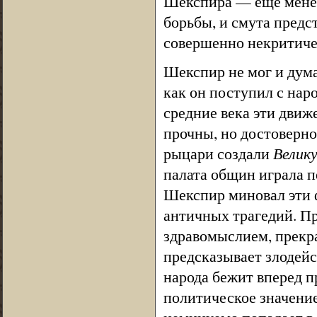
Шекспира — еще менее
борьбы, и смута предс
совершенно некритиче
Шекспир не мог и дум
как он поступил с нар
средние века эти движ
прочны, но достоверно 
рыцари создали
Велик
палата общин играла 
Шекспир миновал эти ф
античных трагедий. Пр
здравомыслием, прекра
предсказывает злодейс
народа бежит вперед п
политическое значение