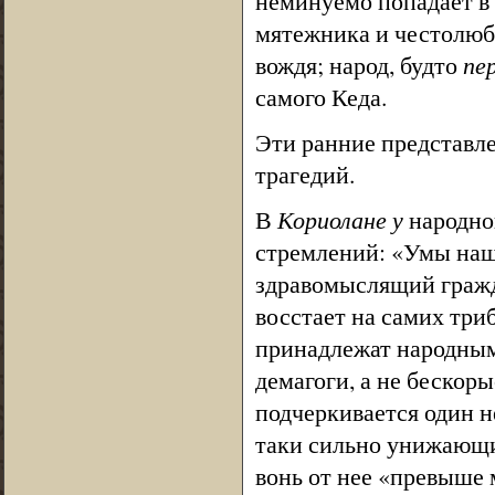
неминуемо попадает в 
мятежника и честолюб
вождя; народ, будто
пе
самого Кеда.
Эти ранние представл
трагедий.
В
Кориолане у
народно
стремлений: «Умы наш
здравомыслящий гражда
восстает на самих три
принадлежат народным
демагоги, а не бескор
подчеркивается один н
таки сильно унижающий
вонь от нее «превыше 