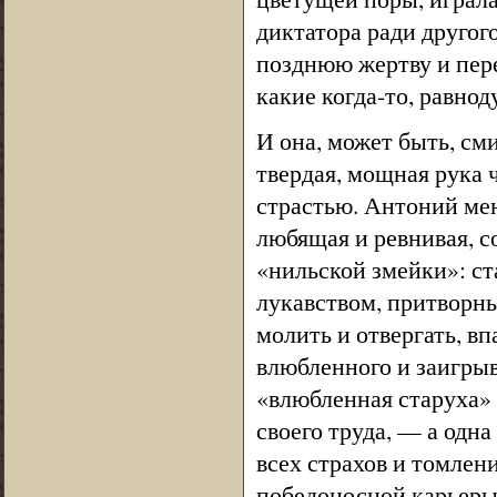
диктатора ради другог
позднюю жертву и пере
какие когда-то, равно
И она, может быть, сми
твердая, мощная рука 
страстью. Антоний мен
любящая и ревнивая, с
«нильской змейки»: ст
лукавством, притворны
молить и отвергать, в
влюбленного и заигрыва
«влюбленная старуха»
своего труда, — а одн
всех страхов и томлен
победоносной карьеры