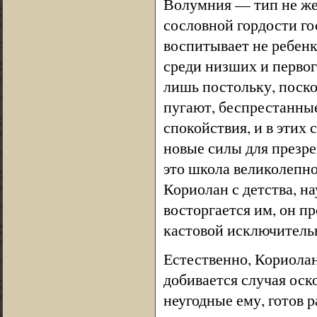
Волумния — тип не же
сословной гордости го
воспитывает не ребенк
среди низших и первог
лишь постольку, поско
пугают, беспрестанны
спокойствия, и в этих 
новые силы для презр
это школа великолепно
Кориолан с детства, н
восторгается им, он п
кастовой исключитель
Естественно, Кориолан
добивается случая оск
неугодные ему, готов р