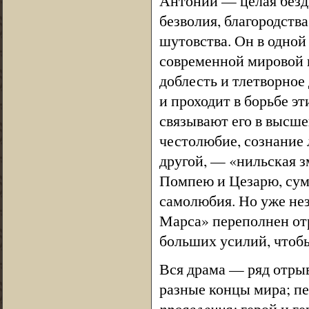
Антоний — целая безд
безволия, благородств
шутовства. Он в одной
современной мировой 
доблесть и тлетворное
и проходит в борьбе эт
связывают его в высше
честолюбие, сознание 
другой, — «нильская з
Помпею и Цезарю, сум
самолюбия. Но уже нез
Марса» переполнен отр
больших усилий, чтоб
Вся драма — ряд отрыв
разные концы мира; п
проявления:
герой и ге