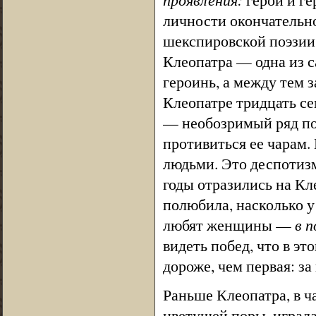
личности окончательно
шекспировской поэзии
Клеопатра — одна из 
героинь, а между тем 
Клеопатре тридцать сем
— необозримый ряд поб
противиться ее чарам.
людьми. Это деспотиз
годы отразились на Кл
полюбила, насколько у
любят женщины —
в п
видеть побед, что в эт
дороже, чем первая: за
Раньше Клеопатра, в 
цветущей поры, играла