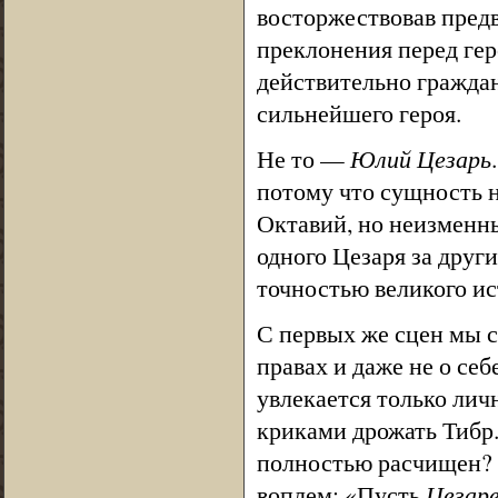
восторжествовав предв
преклонения перед гер
действительно граждан
сильнейшего героя.
Не то —
Юлий Цезарь
потому что сущность 
Октавий, но неизменн
одного Цезаря за други
точностью великого и
С первых же сцен мы с
правах и даже не о себе
увлекается только лич
криками дрожать Тибр. 
полностью расчищен? 
воплем: «Пусть
Цезар