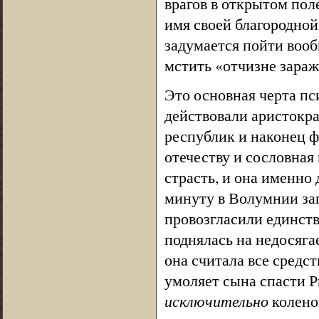
врагов в открытом поле
имя своей благородной
задумается пойти вооб
мстить «отчизне зараж
Это основная черта пс
действовали аристокра
республик и наконец 
отечеству и сословная
страсть, и она именно
минуту в Волумнии заг
провозгласили единст
поднялась на недосяга
она считала все средс
умоляет сына спасти Р
исключительно
колено