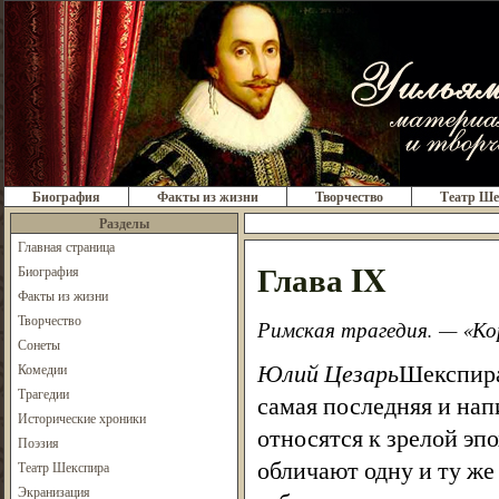
Биография
Факты из жизни
Творчество
Театр Ше
Разделы
Главная страница
Глава IX
Биография
Факты из жизни
Творчество
Римская трагедия. — «Ко
Сонеты
Юлий Цезарь
Шекспира
Комедии
Трагедии
самая последняя и нап
Исторические хроники
относятся к зрелой эп
Поэзия
обличают одну и ту же
Театр Шекспира
Экранизация