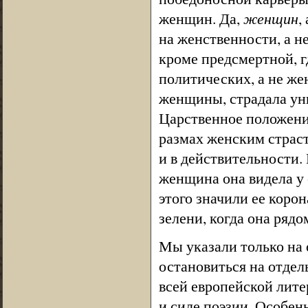
женщин. Да,
женщин
,
на женственности, а н
кроме предсмертной, г
политических, а не жен
женщины, страдала ун
Царственное положени
размах женским страст
и в действительности.
женщина она видела у 
этого значили ее коро
зелени, когда она ряд
Мы указали только на
остановиться на отдел
всей европейской лите
и силе поэзии. Особен