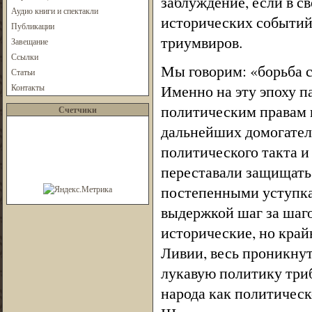
заблуждение, если в с
Аудио книги и спектакли
исторических событий
Публикации
триумвиров.
Завещание
Ссылки
Мы говорим: «борьба с
Статьи
Именно на эту эпоху 
Контакты
политическим правам 
Счетчики
дальнейших домогател
политического такта и
переставали защищать 
постепенными уступка
выдержкой шаг за шаго
исторические, но кра
Ливии, весь проникну
лукавую политику триб
народа как политичес