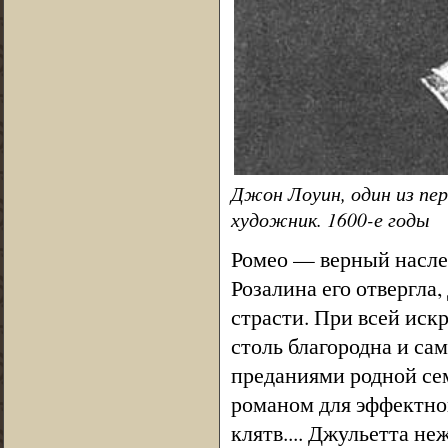
Джон Лоуин, один из пе
художник. 1600-е годы
Ромео — верный насле
Розалина его отвергла
страсти. При всей искр
столь благородна и са
преданиями родной сем
романом для эффектног
клятв.... Джульетта не