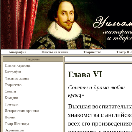
Биография
Факты из жизни
Творчество
Театр Ше
Разделы
Главная страница
Глава VI
Биография
Факты из жизни
Творчество
Сонеты и драма любви. —
Сонеты
купец»
Комедии
Высшая воспитательна
Трагедии
Исторические хроники
знакомства с английск
Поэзия
всех его произведения
Театр Шекспира
покончить с романиче
Экранизация