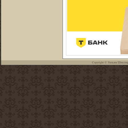
Copyright ©
Уильям Шекспи