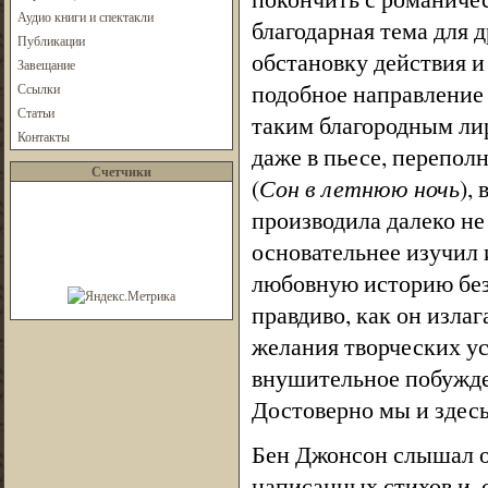
Аудио книги и спектакли
благодарная тема для 
Публикации
обстановку действия и
Завещание
подобное направление 
Ссылки
Статьи
таким благородным ли
Контакты
даже в пьесе, перепо
Счетчики
(
Сон в летнюю ночь
),
производила далеко не 
основательнее изучил 
любовную историю без 
правдиво, как он изл
желания творческих усп
внушительное побужден
Достоверно мы и здесь
Бен Джонсон слышал от
написанных стихов и, 