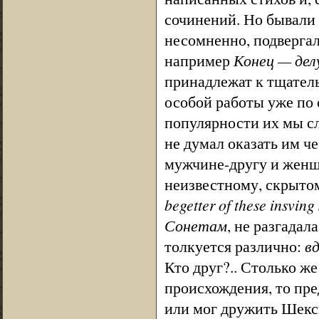
сочинений. Но бывали
несомненно, подвергал
например
Конец — дел
принадлежат к тщател
особой работы уже по 
популярности их мы сл
не думал оказать им ч
мужчине-другу и женщ
неизвестному, скрыто
begetter of these insving
Сонетам
, не разгадал
толкуется различно:
в
Кто друг?.. Столько же
происхождения, то пре
или мог дружить Шексп