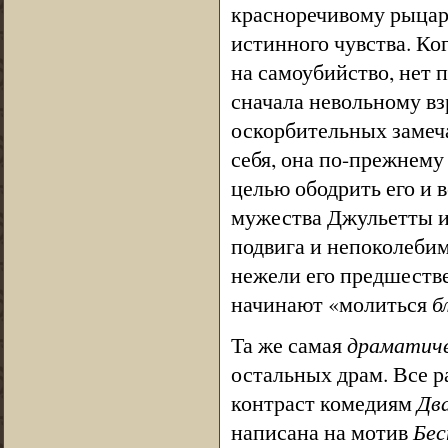
красноречивому рыцар
истинного чувства. Ко
на самоубийство, нет 
сначала невольному вз
оскорбительных замеч
себя, она по-прежнему
целью ободрить его и 
мужества Джульетты и
подвига и непоколебим
нежели его предшеств
начинают «молиться
б
Та же самая
драматиче
остальных драм. Все р
контраст комедиям
Два
написана на мотив
Бес