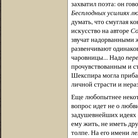
захватил поэта: он го
Бесплодных усилиях л
думать, что смуглая к
искусство на авторе
Со
звучат надорванными 
развенчивают одинако
чаровницы... Надо
пер
прочувствованным и с
Шекспира могла прибав
личной страсти и нера
Еще любопытнее некото
вопрос идет не о любви
задушевнейших идеях о
ему жить, не иметь др
толпе. На его имени ле