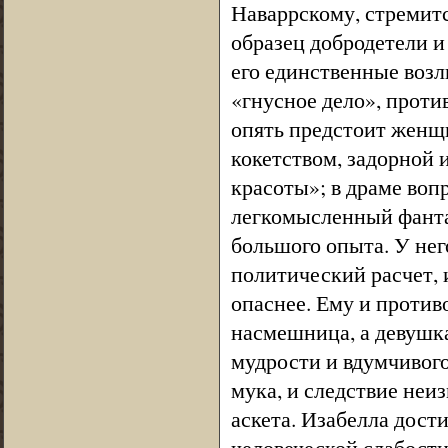
Наваррскому, стремится
образец добродетели и
его единственные возл
«гнусное дело», проти
опять предстоит женщ
кокетством, задорной 
красоты»; в драме воп
легкомысленный фантаз
большого опыта. У нег
политический расчет, 
опаснее. Ему и противо
насмешница, а девушка
мудрости и вдумчивого
мука, и следствие неи
аскета. Изабелла дости
человеческой слабост