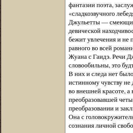
фантазии поэта, засл
«сладкозвучного лебед
Джульетты — смеющийс
девической находчивос
бежит увлечения и не 
равного во всей роман
Жуана с Гаидэ. Речи Д
словообильны, это буд
В них и следа нет был
истинному чувству не 
во внешней красоте, а 
преобразовавшей четыр
преобразовании и зак
Она с головокружитель
сознания личной свобо