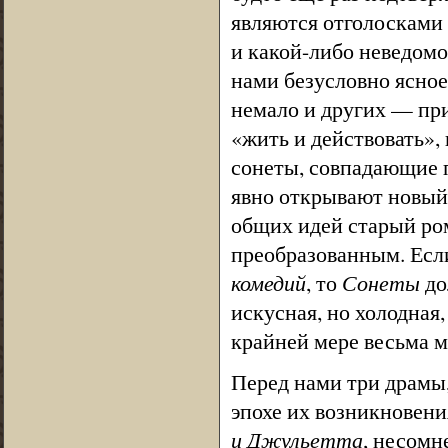
являются отголосками
и какой-либо неведомо
нами безусловно ясное
немало и других — при
«жить и действовать»,
сонеты, совпадающие 
явно открывают новый 
общих идей старый ро
преобразованным. Если
комедий
, то
Сонеты
до
искусная, но холодная,
крайней мере весьма м
Перед нами три драмы, 
эпохе их возникновени
и Джульетта
, несомн