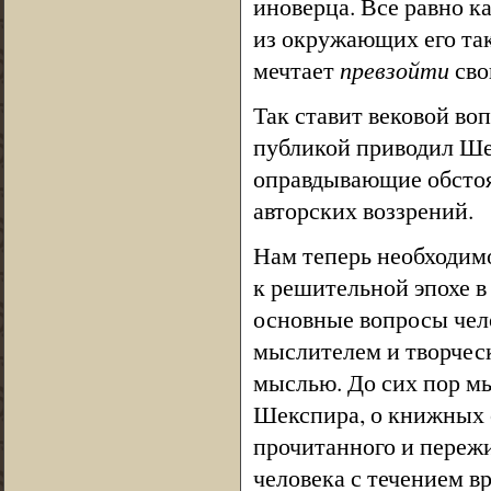
иноверца. Все равно к
из окружающих его так
мечтает
превзойти
сво
Так ставит вековой во
публикой приводил Ше
оправдывающие обстоя
авторских воззрений.
Нам теперь необходимо
к решительной эпохе в
основные вопросы чело
мыслителем и творчес
мыслью. До сих пор м
Шекспира, о книжных 
прочитанного и пережи
человека с течением в