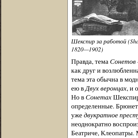
Шекспир за работой (Sha
1820—1902)
Правда, тема
Сонетов
как друг и возлюбленн
тема эта обычна в мод
ею в
Двух веронцах
, и
Но в
Сонетах
Шекспира
определенные. Брюнет
уже
двукратное прест
неоднократно воспроиз
Беатриче, Клеопатры. 