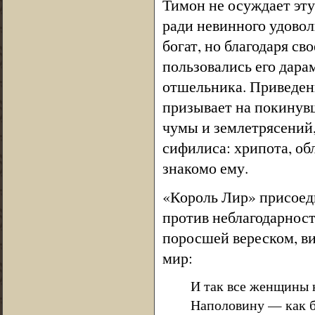
Тимон не осуждает эт
ради невинного удовол
богат, но благодаря св
пользовались его дара
отшельника. Приведен
призывает на покинувш
чумы и землетрясений,
сифилиса: хрипота, об
знакомо ему.
«Король Лир» присоед
против неблагодарност
поросшей вереском, ви
мир:
И так все женщины 
Наполовину — как б