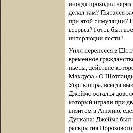
иногда проходил чере
делал там? Пытался за
при этой симуляции? Г
всерьез? Готов был во
интерлюдии лести?
Уилл перенесся в Шотл
временное гражданство
пьесы, действие котор
Макдуфа «О Шотландия
Уорикшира, всегда выз
Джеймс остался доволе
который играли при дво
визитом в Англию, сде
Дункана: Джеймс был ч
раскрытия Порохового 