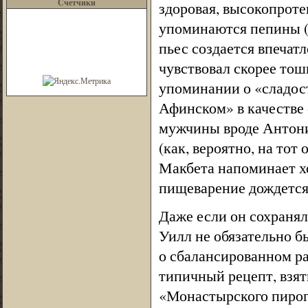
Счетчики
здоровая, высокопроте
упоминаются пепины (с
пьес создается впечат
чувствовал скорее тош
упоминании о «сладос
Афинском» в качестве
мужчины вроде Антония
(как, вероятно, на тот
Макбета напоминает х
пищеварение дождется 
Даже если он сохраня
Уилл не обязательно б
о сбалансированном ра
типичный рецепт, взя
«Монастырского пирог