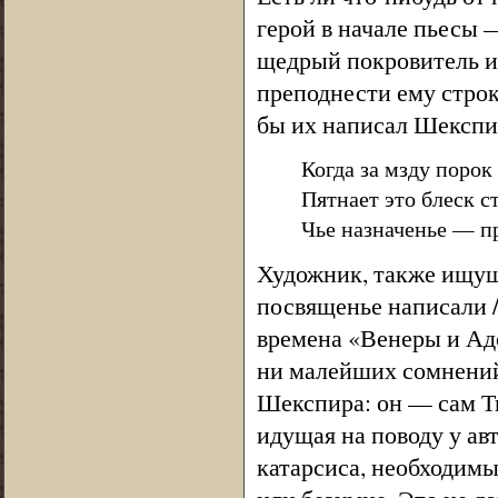
герой в начале пьесы 
щедрый покровитель ис
преподнести ему строк
бы их написал Шекспи
Когда за мзду порок
Пятнает это блеск с
Чье назначенье — п
Художник, также ищущи
посвященье написали 
времена «Венеры и Адон
ни малейших сомнений 
Шекспира: он — сам Ти
идущая на поводу у ав
катарсиса, необходимы