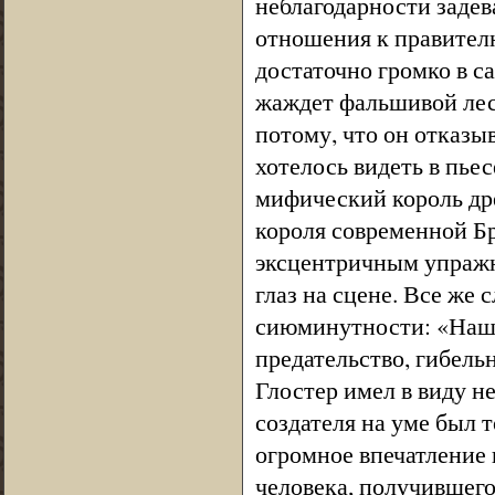
неблагодарности задев
отношения к правителю
достаточно громко в с
жаждет фальшивой лест
потому, что он отказы
хотелось видеть в пье
мифический король др
короля современной Бр
эксцентричным упражн
глаз на сцене. Все же 
сиюминутности: «Наше
предательство, гибель
Глостер имел в виду не
создателя на уме был 
огромное впечатление 
человека, получившег