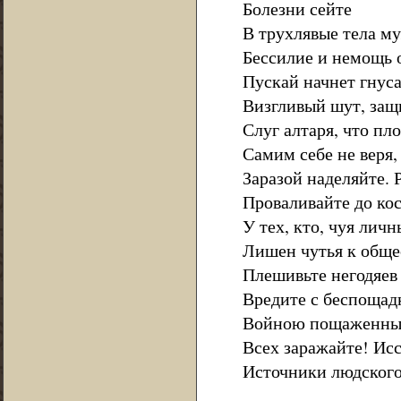
Болезни сейте
В трухлявые тела му
Бессилие и немощь 
Пускай начнет гнуса
Визгливый шут, защ
Слуг алтаря, что пло
Самим себе не веря,
Заразой наделяйте. 
Проваливайте до ко
У тех, кто, чуя личн
Лишен чутья к обще
Плешивьте негодяев 
Вредите с беспощад
Войною пощаженным
Всех заражайте! Ис
Источники людского