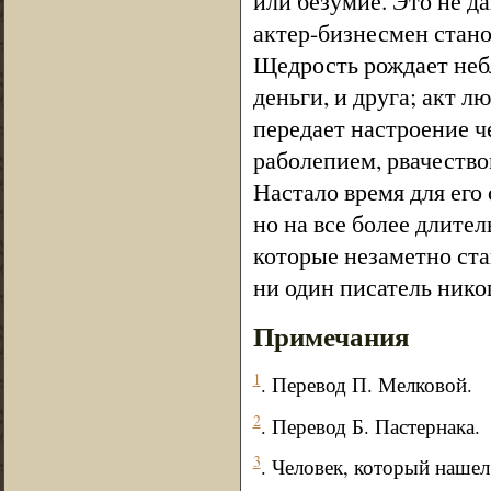
или безумие. Это не д
актер-бизнесмен стан
Щедрость рождает небла
деньги, и друга; акт 
передает настроение ч
раболепием, рвачество
Настало время для его
но на все более длите
которые незаметно стан
ни один писатель никог
Примечания
1
. Перевод П. Мелковой.
2
. Перевод Б. Пастернака.
3
. Человек, который нашел 