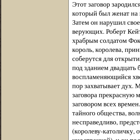
Этот заговор зародилс
который был женат на 
Затем он нарушил свое
верующих. Роберт Кей
храбрым солдатом Фокс
король, королева, прин
соберутся для открыти
под зданием двадцать б
воспламеняющийся хвор
пор захватывает дух. М
заговора прекрасную м
заговором всех времен
тайного общества, вол
несправедливо, предст
(королеву-католичку, 
иностранкой), и он по