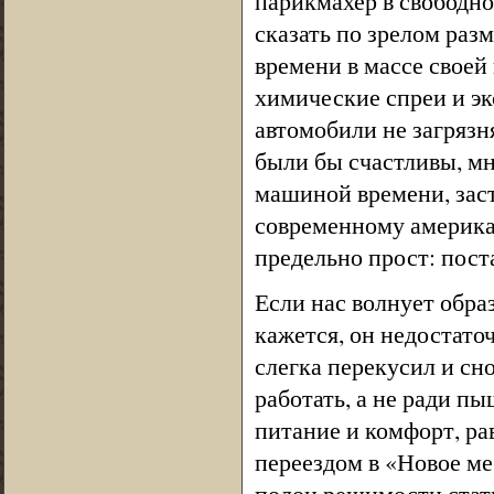
парикмахер в свободно
сказать по зрелом ра
времени в массе своей 
химические спреи и э
автомобили не загрязн
были бы счастливы, мн
машиной времени, заст
современному америка
предельно прост: поста
Если нас волнует обра
кажется, он недостато
слегка перекусил и сно
работать, а не ради п
питание и комфорт, ра
переездом в «Новое ме
полон решимости стать