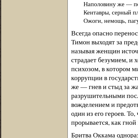
Наполовину же — по
Кентавры, серный п
Ожоги, немощь, пагу
Всегда опасно переноси
Тимон выходят за пред
называя женщин источ
страдает безумием, и 
психозом, в котором м
коррупции в государст
же — гнев и стыд за ж
разрушительными посл
вожделением и предотвр
один из его героев. То
прорывается, как гной 
Бритва Оккама однораз