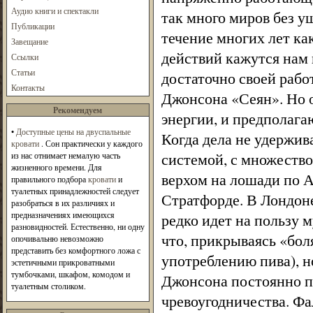
Аудио книги и спектакли
так много миров без у
Публикации
течение многих лет как
Завещание
действий кажутся нам
Ссылки
Статьи
достаточно своей рабо
Контакты
Джонсона «Сеян». Но о
Рекомендуем
энергии, и предполага
•
Доступные цены на двуспальные
Когда дела не удержив
кровати
. Сон практически у каждого
системой, с множество
из нас отнимает немалую часть
жизненного времени. Для
верхом на лошади по 
правильного подбора
кровати
и
туалетных принадлежностей следует
Стратфорде. В Лондоне
разобраться в их различиях и
предназначениях имеющихся
редко идет на пользу 
разновидностей. Естественно, ни одну
что, прикрываясь «бол
опочивальню невозможно
представить без комфортного ложа с
употреблению пива), но
эстетичными прикроватными
тумбочками, шкафом, комодом и
Джонсона постоянно пр
туалетным столиком.
чревоугодничества. Фа