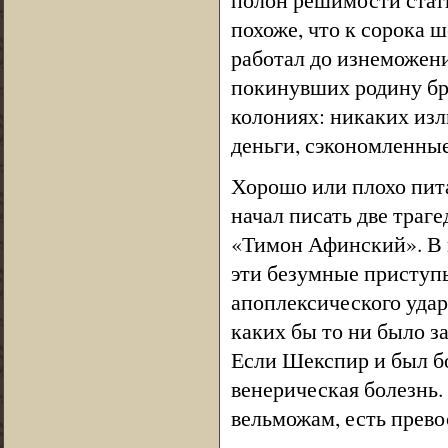
похоже, что к сорока ш
работал до изнеможени
покинувших родину бр
колониях: никаких изли
деньги, сэкономленные
Хорошо или плохо пита
начал писать две траг
«Тимон Афинский». В н
эти безумные приступы
апоплексического удар
каких бы то ни было з
Если Шекспир и был бо
венерическая болезнь.
вельможам, есть прев