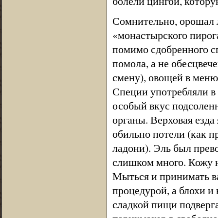
болели цингой, котору
Сомнительно, орошал л
«монастырского пирога
помимо сдобренного с
помола, а не обесцве
смену), овощей в меню
Специи употребляли в 
особый вкус подсоленн
органы. Верховая езда
обильно потели (как п
ладони). Эль был прев
слишком много. Кожу н
Мыться и принимать ва
процедурой, а блохи 
сладкой пищи подверга