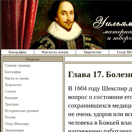
Биография
Факты из жизни
Творчество
Театр Ше
Разделы
Главная страница
Глава 17. Болез
Биография
Факты из жизни
Творчество
В 1604 году Шекспир д
Сонеты
вопрос о состоянии его
Комедии
сохранившихся медицин
Трагедии
Исторические хроники
не очень здоров или в
Поэзия
человека в Божьей вла
Театр Шекспира
напряженно работающег
Экранизация