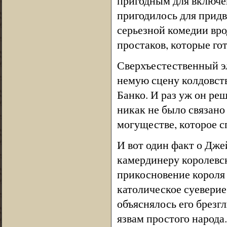
пригодным для включе
пригодилось для придв
серьезной комедии вр
простаков, которые го
Сверхъестественный э
немую сцену колдовств
Банко. И раз уж он реш
никак не было связано
могуществе, которое с
И вот один факт о Дже
камердинеру королевск
прикосновение короля и
католическое суеверие
объяснялось его брезг
язвам простого народа.