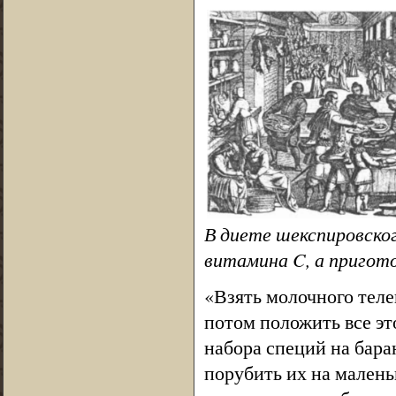
В диете шекспировско
витамина C, а пригот
«Взять молочного теле
потом положить все это
набора специй на бара
порубить их на малень