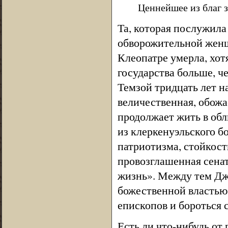
Ценнейшее из благ 
Та, которая послужила
обворожительной женщи
Клеопатре умерла, хотя
государства больше, ч
Темзой тридцать лет на
величественная, обожае
продолжает жить в об
из клеркенуэльского б
патриотизма, стойкост
провозглашенная сенат
жизнь». Между тем Дж
божественной властью,
епископов и бороться 
Есть ли что-нибудь от