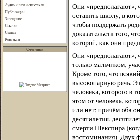
Они «предполагают», ч
Аудио книги и спектакли
Публикации
оставить школу, в кото
Завещание
чтобы поддержать роди
Ссылки
доказательств того, чт
Статьи
Контакты
которой, как они пред
Счетчики
Они «предполагают», ч
только мальчиком, учас
Кроме того, что всякий
высокопарную речь. Эт
человека, которого в т
этом от человека, кото
или нет; причём оба о
десятилетия, десятиле
смерти Шекспира (когд
воспоминания). Двух 