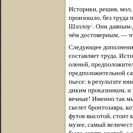
Историки, решив, мол,
произошло, без труда 
Шэллоу
. Они давным-
1
чём достоверным, — чт
Следующее дополнение
составляет труда. Ист
оленей, предположител
предположительной са
пьесе: в результате ю
диким проказником, и 
вечные! Именно так м
скелет бронтозавра, к
футов высотой, стоит 
музее, самый величест
было девять костей, а