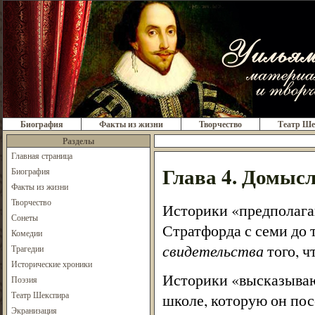
Биография
Факты из жизни
Творчество
Театр Ше
Разделы
Главная страница
Глава 4. Домыс
Биография
Факты из жизни
Творчество
Историки «предполага
Сонеты
Стратфорда с семи до 
Комедии
свидетельства
того, ч
Трагедии
Исторические хроники
Историки «высказывают
Поэзия
Театр Шекспира
школе, которую он по
Экранизация