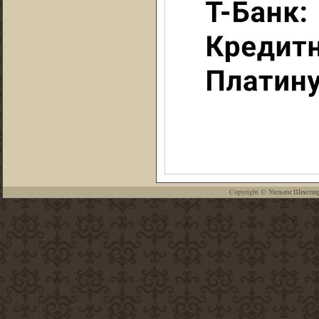
Copyright ©
Уильям Шекспи