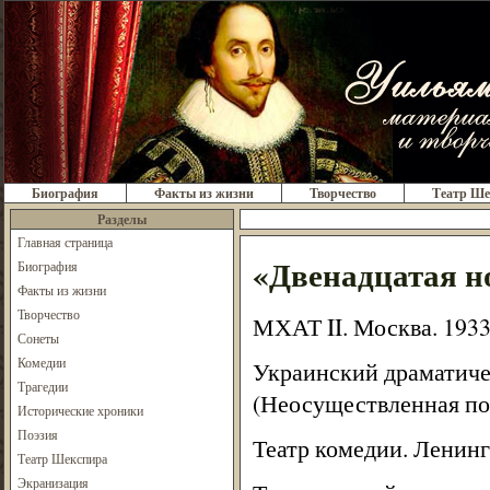
Биография
Факты из жизни
Творчество
Театр Ше
Разделы
Главная страница
«Двенадцатая н
Биография
Факты из жизни
Творчество
МХАТ II. Москва. 1933
Сонеты
Комедии
Украинский драматичес
Трагедии
(Неосуществленная по
Исторические хроники
Поэзия
Театр комедии. Ленинг
Театр Шекспира
Экранизация