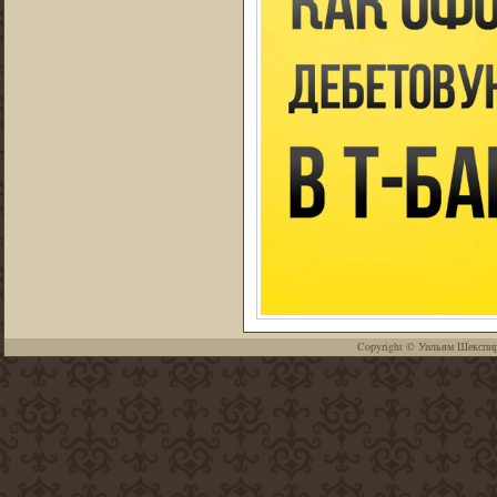
Copyright ©
Уильям Шекспи